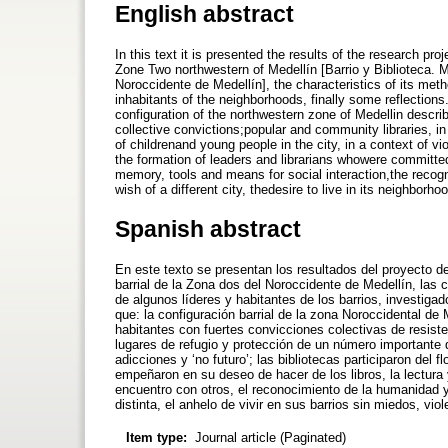
English abstract
In this text it is presented the results of the research pr
Zone Two northwestern of Medellín [Barrio y Biblioteca. M
Noroccidente de Medellín], the characteristics of its met
inhabitants of the neighborhoods, finally some reflection
configuration of the northwestern zone of Medellin descri
collective convictions;popular and community libraries, i
of childrenand young people in the city, in a context of vio
the formation of leaders and librarians whowere committed 
memory, tools and means for social interaction,the recogni
wish of a different city, thedesire to live in its neighborh
Spanish abstract
En este texto se presentan los resultados del proyecto de
barrial de la Zona dos del Noroccidente de Medellín, las c
de algunos líderes y habitantes de los barrios, investiga
que: la configuración barrial de la zona Noroccidental de
habitantes con fuertes convicciones colectivas de resiste
lugares de refugio y protección de un número importante d
adicciones y ‘no futuro’; las bibliotecas participaron del f
empeñaron en su deseo de hacer de los libros, la lectura y
encuentro con otros, el reconocimiento de la humanidad y
distinta, el anhelo de vivir en sus barrios sin miedos, vio
Item type:
Journal article (Paginated)