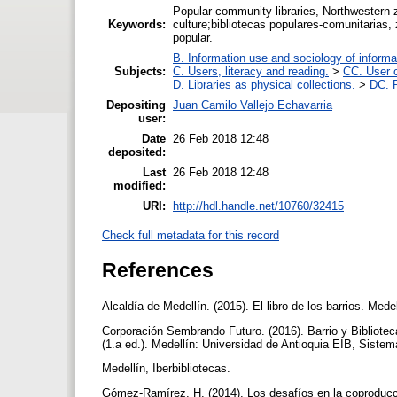
Popular-community libraries, Northwestern 
Keywords:
culture;bibliotecas populares-comunitarias,
popular.
B. Information use and sociology of informa
Subjects:
C. Users, literacy and reading.
>
CC. User c
D. Libraries as physical collections.
>
DC. P
Depositing
Juan Camilo Vallejo Echavarria
user:
Date
26 Feb 2018 12:48
deposited:
Last
26 Feb 2018 12:48
modified:
URI:
http://hdl.handle.net/10760/32415
Check full metadata for this record
References
Alcaldía de Medellín. (2015). El libro de los barrios. Med
Corporación Sembrando Futuro. (2016). Barrio y Bibliotec
(1.a ed.). Medellín: Universidad de Antioquia EIB, Siste
Medellín, Iberbibliotecas.
Gómez-Ramírez, H. (2014). Los desafíos en la coproducci