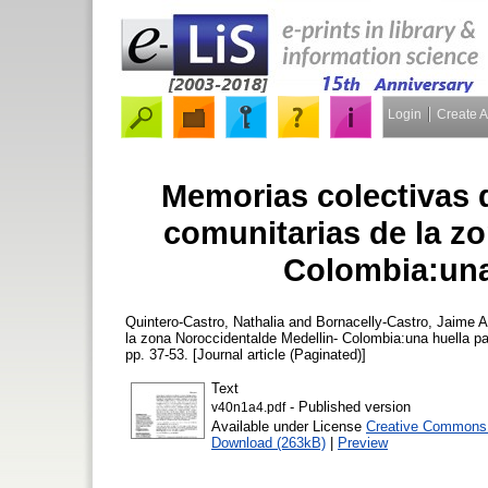
Login
Create 
Memorias colectivas d
comunitarias de la z
Colombia:una 
Quintero-Castro, Nathalia
and
Bornacelly-Castro, Jaime A
la zona Noroccidentalde Medellin- Colombia:una huella pa
pp. 37-53. [Journal article (Paginated)]
Text
- Published version
v40n1a4.pdf
Available under License
Creative Commons 
Download (263kB)
|
Preview