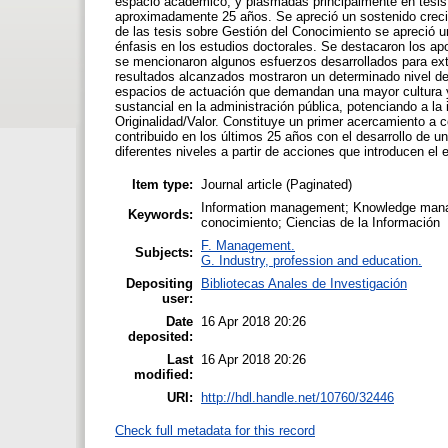
espacio académico, y plasmadas principalmente en tesis
aproximadamente 25 años. Se apreció un sostenido crecim
de las tesis sobre Gestión del Conocimiento se apreció u
énfasis en los estudios doctorales. Se destacaron los apo
se mencionaron algunos esfuerzos desarrollados para ext
resultados alcanzados mostraron un determinado nivel de
espacios de actuación que demandan una mayor cultura y
sustancial en la administración pública, potenciando a l
Originalidad/Valor. Constituye un primer acercamiento a 
contribuido en los últimos 25 años con el desarrollo de u
diferentes niveles a partir de acciones que introducen el
Item type:
Journal article (Paginated)
Information management; Knowledge manag
Keywords:
conocimiento; Ciencias de la Información
F. Management.
Subjects:
G. Industry, profession and education.
Depositing
Bibliotecas Anales de Investigación
user:
Date
16 Apr 2018 20:26
deposited:
Last
16 Apr 2018 20:26
modified:
URI:
http://hdl.handle.net/10760/32446
Check full metadata for this record