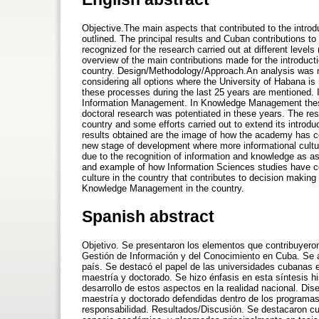
Objective.The main aspects that contributed to the intr
outlined. The principal results and Cuban contributions t
recognized for the research carried out at different level
overview of the main contributions made for the introdu
country. Design/Methodology/Approach.An analysis was m
considering all options where the University of Habana is
these processes during the last 25 years are mentioned. In
Information Management. In Knowledge Management thesis
doctoral research was potentiated in these years. The resu
country and some efforts carried out to extend its introdu
results obtained are the image of how the academy has co
new stage of development where more informational cultur
due to the recognition of information and knowledge as ass
and example of how Information Sciences studies have con
culture in the country that contributes to decision making a
Knowledge Management in the country.
Spanish abstract
Objetivo. Se presentaron los elementos que contribuyeron
Gestión de Información y del Conocimiento en Cuba. Se a
país. Se destacó el papel de las universidades cubanas e
maestría y doctorado. Se hizo énfasis en esta síntesis his
desarrollo de estos aspectos en la realidad nacional. Dis
maestría y doctorado defendidas dentro de los programas
responsabilidad. Resultados/Discusión. Se destacaron cua