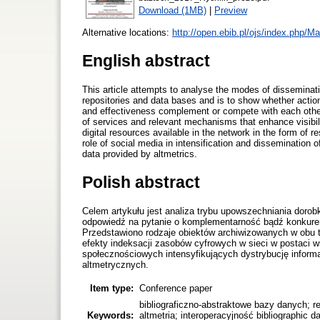
Download (1MB)
|
Preview
Alternative locations:
http://open.ebib.pl/ojs/index.php/Ma
English abstract
This article attempts to analyse the modes of disseminatio
repositories and data bases and is to show whether actions
and effectiveness complement or compete with each other
of services and relevant mechanisms that enhance visibilit
digital resources available in the network in the form of re
role of social media in intensification and dissemination 
data provided by altmetrics.
Polish abstract
Celem artykułu jest analiza trybu upowszechniania doro
odpowiedź na pytanie o komplementarność bądź konkure
Przedstawiono rodzaje obiektów archiwizowanych w obu
efekty indeksacji zasobów cyfrowych w sieci w postaci
społecznościowych intensyfikujących dystrybucję informa
altmetrycznych.
Item type:
Conference paper
bibliograficzno-abstraktowe bazy danych; r
Keywords:
altmetria; interoperacyjność bibliographic d