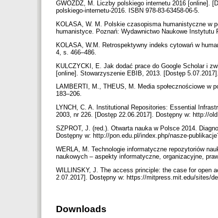
GWÓŹDŹ, M. Liczby polskiego internetu 2016 [online]. [D
polskiego-internetu-2016. ISBN 978-83-63458-06-5.
KOLASA, W. M. Polskie czasopisma humanistyczne w pe
humanistyce. Poznań: Wydawnictwo Naukowe Instytutu F
KOLASA, W.M. Retrospektywny indeks cytowań w humanis
4, s. 466–486.
KULCZYCKI, E. Jak dodać prace do Google Scholar i zwi
[online]. Stowarzyszenie EBIB, 2013. [Dostęp 5.07.2017]
LAMBERTI, M., THEUS, M. Media społecznościowe w polski
183–206.
LYNCH, C. A. Institutional Repositories: Essential Infrast
2003, nr 226. [Dostęp 22.06.2017]. Dostępny w: http://old
SZPROT, J. (red.). Otwarta nauka w Polsce 2014. Diagn
Dostępny w: http://pon.edu.pl/index.php/nasze-publikacj
WERLA, M. Technologie informatyczne repozytoriów nau
naukowych – aspekty informatyczne, organizacyjne, pra
WILLINSKY, J. The access principle: the case for open a
2.07.2017]. Dostępny w: https://mitpress.mit.edu/sites/d
Downloads