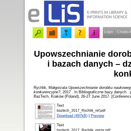
Login
Create 
Upowszechnianie dorob
i bazach danych – d
kon
Rychlik, Małgorzata
Upowszechnianie dorobku naukowego
konkurencyjne?
, 2017 . In Bibliograficzne bazy danych 
BazTech, Kraków (Poland), 26-27 June 2017. [Conference
Text
baztech_2017_Rychlik_ref.pdf
Download (497kB)
|
Preview
Text
baztech_2017_Rychlik_preze.pdf