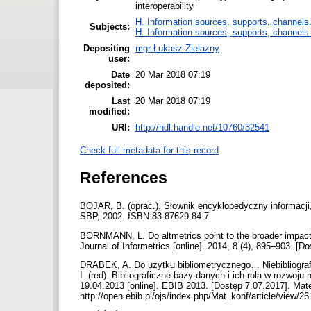
interoperability
H. Information sources, supports, channels
Subjects:
H. Information sources, supports, channels
Depositing
mgr Łukasz Zielazny
user:
Date
20 Mar 2018 07:19
deposited:
Last
20 Mar 2018 07:19
modified:
URI:
http://hdl.handle.net/10760/32541
Check full metadata for this record
References
BOJAR, B. (oprac.). Słownik encyklopedyczny informac
SBP, 2002. ISBN 83-87629-84-7.
BORNMANN, L. Do altmetrics point to the broader impact 
Journal of Informetrics [online]. 2014, 8 (4), 895–903. [D
DRABEK, A. Do użytku bibliometrycznego… Niebibliografi
I. (red). Bibliograficzne bazy danych i ich rola w rozwo
19.04.2013 [online]. EBIB 2013. [Dostęp 7.07.2017]. Mat
http://open.ebib.pl/ojs/index.php/Mat_konf/article/view/26