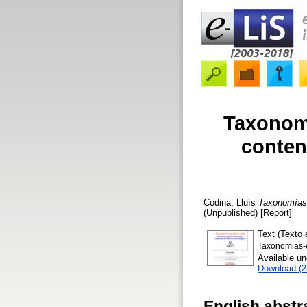
Taxonomí
conten
Codina, Lluís
Taxonomías 
(Unpublished) [Report]
Text (Texto 
Taxonomias-e
Available u
Download (
English abstr