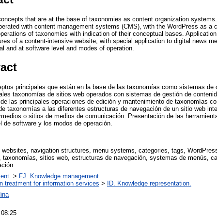
concepts that are at the base of taxonomies as content organization systems.
perated with content management systems (CMS), with the WordPress as a ca
perations of taxonomies with indication of their conceptual bases. Application
tures of a content-intensive website, with special application to digital news m
al and at software level and modes of operation.
ract
eptos principales que están en la base de las taxonomías como sistemas de 
ipales taxonomías de sitios web operados con sistemas de gestión de conteni
de las principales operaciones de edición y mantenimiento de taxonomías co
de taxonomías a las diferentes estructuras de navegación de un sitio web int
ermedios o sitios de medios de comunicación. Presentación de las herramienta
l de software y los modos de operación.
 websites, navigation structures, menu systems, categories, tags, WordPress,
 taxonomías, sitios web, estructuras de navegación, systemas de menús, ca
ación
ent.
>
FJ. Knowledge management
on treatment for information services
>
ID. Knowledge representation.
dina
 08:25