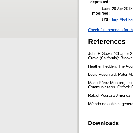
deposited:
Last
20 Apr 2018
modified:
URI:
http://hdl.h
Check full metadata for th
References
John F. Sowa. "Chapter 2:
Grove (California): Brook
Heather Hedden. The Acci
Louis Rosenfeld, Peter Mor
Mario Pérez-Montoro, Lluí
Communication. Oxford: C
Rafael Pedraza-Jiménez, L
Método de análisis gener
Downloads