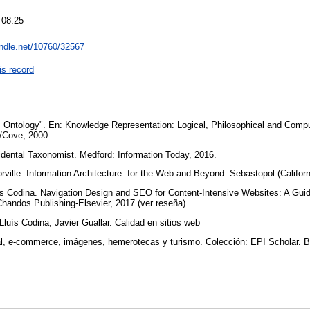
 08:25
andle.net/10760/32567
is record
 Ontology". En: Knowledge Representation: Logical, Philosophical and Compu
s/Cove, 2000.
dental Taxonomist. Medford: Information Today, 2016.
ville. Information Architecture: for the Web and Beyond. Sebastopol (Californ
s Codina. Navigation Design and SEO for Content-Intensive Websites: A Guide 
handos Publishing-Elsevier, 2017 (ver reseña).
luís Codina, Javier Guallar. Calidad en sitios web
al, e-commerce, imágenes, hemerotecas y turismo. Colección: EPI Scholar. 