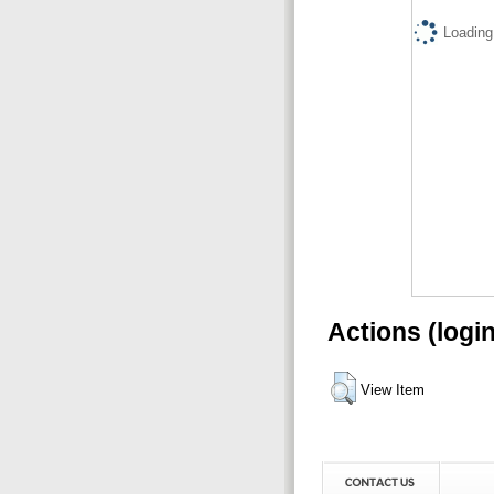
Loading.
Actions (logi
View Item