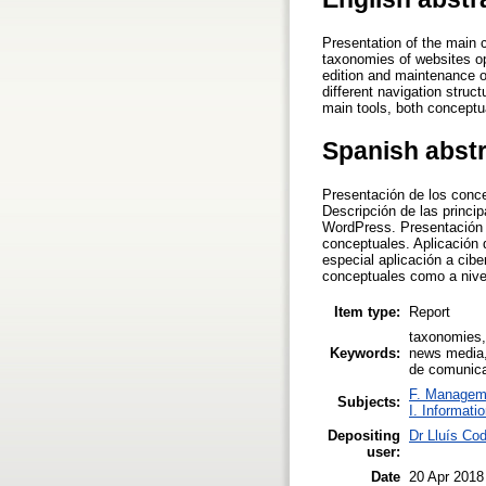
Presentation of the main 
taxonomies of websites o
edition and maintenance o
different navigation struc
main tools, both conceptu
Spanish abst
Presentación de los conc
Descripción de las princ
WordPress. Presentación 
conceptuales. Aplicación 
especial aplicación a cib
conceptuales como a nive
Item type:
Report
taxonomies,
Keywords:
news media,
de comunic
F. Managem
Subjects:
I. Informati
Depositing
Dr Lluís Co
user:
Date
20 Apr 2018