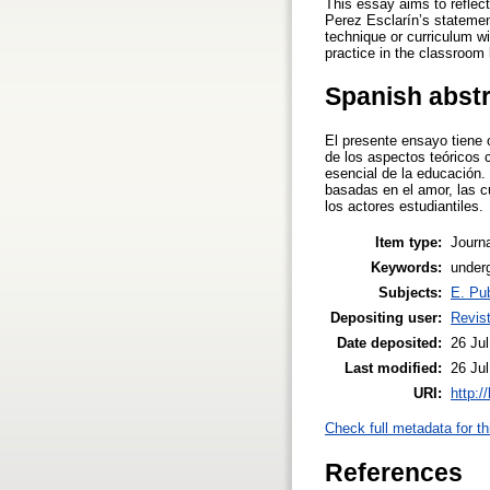
This essay aims to reflec
Perez Esclarín’s statemen
technique or curriculum wi
practice in the classroom 
Spanish abst
El presente ensayo tiene 
de los aspectos teóricos 
esencial de la educación.
basadas en el amor, las c
los actores estudiantiles.
Item type:
Journa
Keywords:
under
Subjects:
E. Pub
Depositing user:
Revist
Date deposited:
26 Ju
Last modified:
26 Ju
URI:
http:/
Check full metadata for th
References