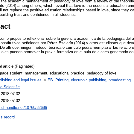
t the academic management of pedagogy of love from a review of the theoreti
ts (2014) among others, which reveal that love is the essential education pri
ll not replace the positive education relationships based in love, since they 
building trust and confidence in all students.
ract
como propósito reflexionar sobre la gerencia académica de la pedagogía del am
constitutivos señalados por Pérez Esclarín (2014) y otros estudiosos que dev
 De allí que, ningún método, técnica o currículo podrá reemplazar las relacio
uales pueden promover la praxis formativa en el aula de clases generando co
l article (Paginated)
grade student, management, educational practice, pedagogy of love
lishing and legal issues.
>
EB. Printing, electronic publishing, broadcasting.
a Scientific
l 2018 07:32
l 2018 07:32
/hdl.handle.net/10760/32686
is record