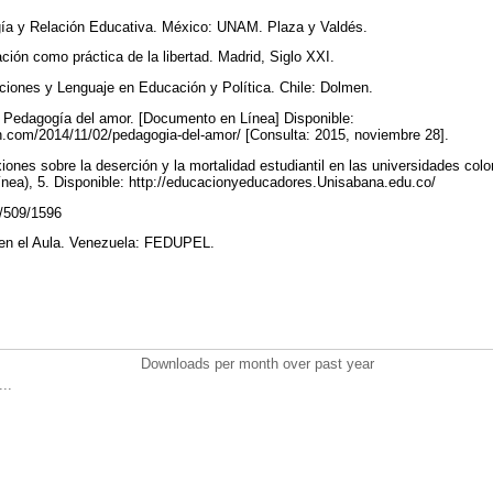
gía y Relación Educativa. México: UNAM. Plaza y Valdés.
ación como práctica de la libertad. Madrid, Siglo XXI.
ciones y Lenguaje en Educación y Política. Chile: Dolmen.
. Pedagogía del amor. [Documento en Línea] Disponible:
in.com/2014/11/02/pedagogia-del-amor/ [Consulta: 2015, noviembre 28].
xiones sobre la deserción y la mortalidad estudiantil en las universidades co
ínea), 5. Disponible: http://educacionyeducadores.Unisabana.edu.co/
w/509/1596
a en el Aula. Venezuela: FEDUPEL.
Downloads per month over past year
..