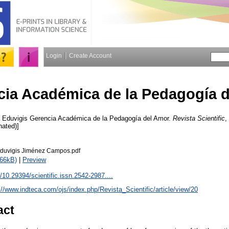
Login
Create Account
cia Académica de la Pedagogía 
 Eduvigis
Gerencia Académica de la Pedagogía del Amor.
Revista Scientific
,
nated)]
Eduvigis Jiménez Campos.pdf
166kB)
|
Preview
g/10.29394/scientific.issn.2542-2987....
://www.indteca.com/ojs/index.php/Revista_Scientific/article/view/20
act