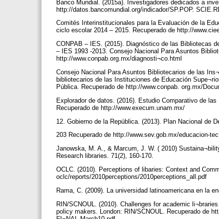
Banco Mundial. (2015a). Investigadores dedicados a inve
http://datos.bancomundial.org/indicador/SP.POP. SCIE.
Comités Interinstitucionales para la Evaluación de la Edu
ciclo escolar 2014 – 2015. Recuperado de http://www.cie
CONPAB – IES. (2015). Diagnóstico de las Bibliotecas de
– IES 1993 -2013. Consejo Nacional Para Asuntos Bibliot
http://www.conpab.org.mx/diagnosti¬co.html
Consejo Nacional Para Asuntos Bibliotecarios de las Ins¬
bibliotecarios de las Instituciones de Educación Supe¬r
Pública. Recuperado de http://www.conpab. org.mx/Docu
Explorador de datos. (2016). Estudio Comparativo de la
Recuperado de http://www.execum.unam.mx/
12. Gobierno de la República. (2013). Plan Nacional de D
203 Recuperado de http://www.sev.gob.mx/educacion-te
Janowska, M. A., & Marcum, J. W. ( 2010) Sustaina¬bility 
Research libraries. 71(2), 160-170.
OCLC. (2010). Perceptions of libaries: Context and Com
oclc/reports/2010perceptions/2010perceptions_all.pdf
Rama, C. (2009). La universidad latinoamericana en la e
RIN/SCNOUL. (2010). Challenges for academic li¬braries in
policy makers. London: RIN/SCNOUL. Recuperado de http:/
FI¬NAL-March10.pdf