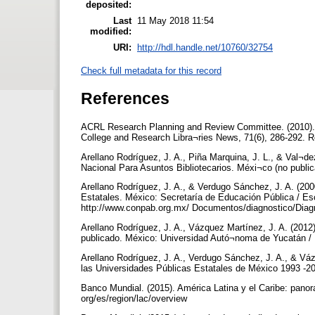
deposited:
Last
11 May 2018 11:54
modified:
URI:
http://hdl.handle.net/10760/32754
Check full metadata for this record
References
ACRL Research Planning and Review Committee. (2010). 201
College and Research Libra¬ries News, 71(6), 286-292. Rec
Arellano Rodríguez, J. A., Piña Marquina, J. L., & Val¬
Nacional Para Asuntos Bibliotecarios. Méxi¬co (no publi
Arellano Rodríguez, J. A., & Verdugo Sánchez, J. A. (2000
Estatales. México: Secretaría de Educación Pública / E
http://www.conpab.org.mx/ Documentos/diagnostico/Dia
Arellano Rodríguez, J. A., Vázquez Martínez, J. A. (201
publicado. México: Universidad Autó¬noma de Yucatán /
Arellano Rodríguez, J. A., Verdugo Sánchez, J. A., & Vázq
las Universidades Públicas Estatales de México 1993 
Banco Mundial. (2015). América Latina y el Caribe: pan
org/es/region/lac/overview