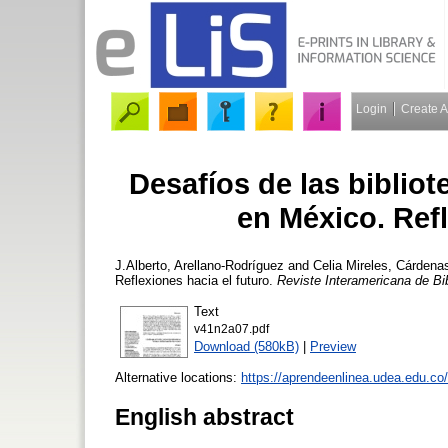
Login
Create 
Desafíos de las biblio
en México. Refl
J.Alberto, Arellano-Rodríguez
and
Celia Mireles, Cárdena
Reflexiones hacia el futuro.
Reviste Interamericana de Bib
Text
v41n2a07.pdf
Download (580kB)
|
Preview
Alternative locations:
https://aprendeenlinea.udea.edu.co/
English abstract