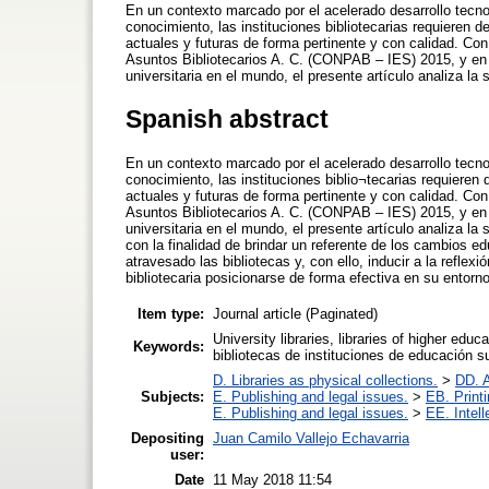
En un contexto marcado por el acelerado desarrollo tecno
conocimiento, las instituciones bibliotecarias requieren d
actuales y futuras de forma pertinente y con calidad. Co
Asuntos Bibliotecarios A. C. (CONPAB – IES) 2015, y en el a
universitaria en el mundo, el presente artículo analiza la 
Spanish abstract
En un contexto marcado por el acelerado desarrollo tecno
conocimiento, las instituciones biblio¬tecarias requieren
actuales y futuras de forma pertinente y con calidad. Co
Asuntos Bibliotecarios A. C. (CONPAB – IES) 2015, y en el a
universitaria en el mundo, el presente artículo analiza la 
con la finalidad de brindar un referente de los cambios 
atravesado las bibliotecas y, con ello, inducir a la reflex
bibliotecaria posicionarse de forma efectiva en su entorno
Item type:
Journal article (Paginated)
University libraries, libraries of higher educa
Keywords:
bibliotecas de instituciones de educación su
D. Libraries as physical collections.
>
DD. A
Subjects:
E. Publishing and legal issues.
>
EB. Printi
E. Publishing and legal issues.
>
EE. Intell
Depositing
Juan Camilo Vallejo Echavarria
user:
Date
11 May 2018 11:54