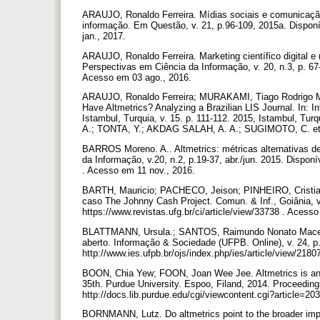
ARAUJO, Ronaldo Ferreira. Mídias sociais e comunicação c
informação. Em Questão, v. 21, p.96-109, 2015a. Dispon
jan., 2017.
ARAUJO, Ronaldo Ferreira. Marketing científico digital e 
Perspectivas em Ciência da Informação, v. 20, n.3, p. 67
Acesso em 03 ago., 2016.
ARAUJO, Ronaldo Ferreira; MURAKAMI, Tiago Rodrigo M
Have Altmetrics? Analyzing a Brazilian LIS Journal. In: I
Istambul, Turquia, v. 15. p. 111-112. 2015, Istambul, Tur
A.; TONTA, Y.; AKDAG SALAH, A. A.; SUGIMOTO, C. et a
BARROS Moreno. A.. Altmetrics: métricas alternativas d
da Informação, v.20, n.2, p.19-37, abr./jun. 2015. Disponí
. Acesso em 11 nov., 2016.
BARTH, Mauricio; PACHECO, Jeison; PINHEIRO, Cristian
caso The Johnny Cash Project. Comun. & Inf., Goiânia, v. 
https://www.revistas.ufg.br/ci/article/view/33738 . Acess
BLATTMANN, Ursula.; SANTOS, Raimundo Nonato Macedo do
aberto. Informação & Sociedade (UFPB. Online), v. 24, p
http://www.ies.ufpb.br/ojs/index.php/ies/article/view/21
BOON, Chia Yew; FOON, Joan Wee Jee. Altmetrics is an ind
35th. Purdue University. Espoo, Filand, 2014. Proceeding
http://docs.lib.purdue.edu/cgi/viewcontent.cgi?article=2
BORNMANN, Lutz. Do altmetrics point to the broader impa