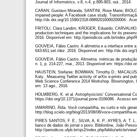
Journal of Informetrics, v.8, n.4, p.895-903, out., 2014.
CARAN, Gustavo Miranda; SANTINI, Rose Marie; BIOLCHIN
impaired people: A Facebook case study. Transinformação,
http://dx.doi.org/10.1590/2318-08892016000200004 . Ac
FRITOLI, Clara Landim; KRÜGER, Eduardo; CARVALHO, Sil
production techniques and the implications for its preservat
2016. Disponível em: http://periodicos.unb.br/index.php/
GOUVEIA, Fábio Castro. A altmetria e a interface entre a 
643-651,set./dez. 2016. Disponível em: http://dx.doi.or
GOUVEIA, Fábio Castro. Altmetria: métricas de produção c
n. 1, p. 214-227, mai., 2013. Disponível em: https://doi.
HAUSTEIN, Stefanie; BOWMAN, Timothy D.; MACALUSO
Katy.. Measuring Twitter activity of arXiv e-prints and p
Web Science Conference 2014 Workshop. Bloomington, IN.
em: 13 ago., 2016.
HOLMBERG, K. et al. Astrophysicists’ Conversational Con
https://doi.org/10.1371/journal.pone.0106086 . Acesso em
IAMARINO, Átila. Você compartilha, eu curto e nós gera
http://blog.scielo.org/blog/2013/08/08/voce-compartilha-
PIRES SANTOS; F. E.; SILVA, A. K. P.; AYRES, A. T. L..
banco de dados do jornal o povo. Biblionline, João Pessoa
http://periodicos.ufpb.br/ojs2/index.php/biblio/article/v