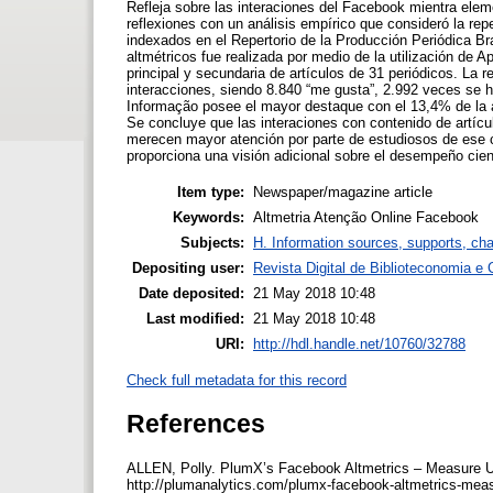
Refleja sobre las interaciones del Facebook mientra eleme
reflexiones con un análisis empírico que consideró la rep
indexados en el Repertorio de la Producción Periódica Br
altmétricos fue realizada por medio de la utilización de 
principal y secundaria de artículos de 31 periódicos. La r
interacciones, siendo 8.840 “me gusta”, 2.992 veces se 
Informação posee el mayor destaque con el 13,4% de la a
Se concluye que las interaciones con contenido de artícu
merecen mayor atención por parte de estudiosos de ese 
proporciona una visión adicional sobre el desempeño cien
Item type:
Newspaper/magazine article
Keywords:
Altmetria Atenção Online Facebook
Subjects:
H. Information sources, supports, ch
Depositing user:
Revista Digital de Biblioteconomia 
Date deposited:
21 May 2018 10:48
Last modified:
21 May 2018 10:48
URI:
http://hdl.handle.net/10760/32788
Check full metadata for this record
References
ALLEN, Polly. PlumX’s Facebook Altmetrics – Measure Up
http://plumanalytics.com/plumx-facebook-altmetrics-mea