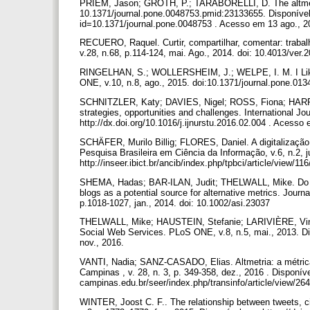
PRIEM, Jason; GROTH, P.; TARABORELLI, D. The altmetri
10.1371/journal.pone.0048753.pmid:23133655. Disponível e
id=10.1371/journal.pone.0048753 . Acesso em 13 ago., 
RECUERO, Raquel. Curtir, compartilhar, comentar: traba
v.28, n.68, p.114-124, mai. Ago., 2014. doi: 10.4013/ver
RINGELHAN, S.; WOLLERSHEIM, J.; WELPE, I. M. I Like,
ONE, v.10, n.8, ago., 2015. doi:10.1371/journal.pone.01
SCHNITZLER, Katy; DAVIES, Nigel; ROSS, Fiona; HARRIS,
strategies, opportunities and challenges. International Jou
http://dx.doi.org/10.1016/j.ijnurstu.2016.02.004 . Acesso
SCHÄFER, Murilo Billig; FLORES, Daniel. A digitalização
Pesquisa Brasileira em Ciência da Informação, v.6, n.2, j
http://inseer.ibict.br/ancib/index.php/tpbci/article/view/
SHEMA, Hadas; BAR-ILAN, Judit; THELWALL, Mike. Do blog
blogs as a potential source for alternative metrics. Journ
p.1018-1027, jan., 2014. doi: 10.1002/asi.23037
THELWALL, Mike; HAUSTEIN, Stefanie; LARIVIÈRE, Vinc
Social Web Services. PLoS ONE, v.8, n.5, mai., 2013. Di
nov., 2016.
VANTI, Nadia; SANZ-CASADO, Elias. Altmetria: a métrica
Campinas , v. 28, n. 3, p. 349-358, dez., 2016 . Disponíve
campinas.edu.br/seer/index.php/transinfo/article/view/26
WINTER, Joost C. F.. The relationship between tweets, ci