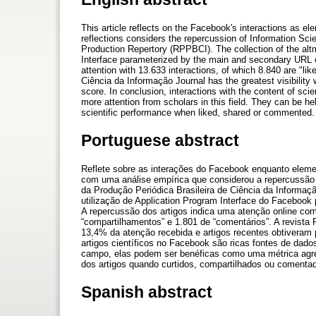
This article reflects on the Facebook's interactions as el
reflections considers the repercussion of Information Scie
Production Repertory (RPPBCI). The collection of the al
Interface parameterized by the main and secondary URL of 
attention with 13.633 interactions, of which 8.840 are "
Ciência da Informação Journal has the greatest visibility 
score. In conclusion, interactions with the content of sci
more attention from scholars in this field. They can be hel
scientific performance when liked, shared or commented.
Portuguese abstract
Reflete sobre as interações do Facebook enquanto elemen
com uma análise empírica que considerou a repercussão 
da Produção Periódica Brasileira de Ciência da Informaçã
utilização de Application Program Interface do Facebook 
A repercussão dos artigos indica uma atenção online com
“compartilhamentos” e 1.801 de “comentários”. A revist
13,4% da atenção recebida e artigos recentes obtiveram
artigos científicos no Facebook são ricas fontes de dad
campo, elas podem ser benéficas como uma métrica agre
dos artigos quando curtidos, compartilhados ou comenta
Spanish abstract