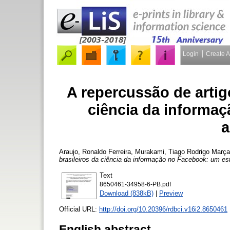
Login
Create 
A repercussão de artig
ciência da informa
a
Araujo, Ronaldo Ferreira
,
Murakami, Tiago Rodrigo Marça
brasileiros da ciência da informação no Facebook: um est
Text
8650461-34958-6-PB.pdf
Download (838kB)
|
Preview
Official URL:
http://doi.org/10.20396/rdbci.v16i2.8650461
English abstract