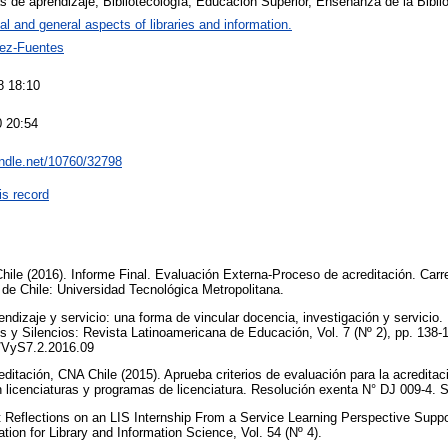
 de aprendizaje, Bibliotecología, Educación Superior, Enseñanza de la Bibli
al and general aspects of libraries and information.
ez-Fuentes
8 18:10
 20:54
andle.net/10760/32798
is record
hile (2016). Informe Final. Evaluación Externa-Proceso de acreditación. Carre
de Chile: Universidad Tecnológica Metropolitana.
endizaje y servicio: una forma de vincular docencia, investigación y servicio
 y Silencios: Revista Latinoamericana de Educación, Vol. 7 (Nº 2), pp. 138-
75/VyS7.2.2016.09
ditación, CNA Chile (2015). Aprueba criterios de evaluación para la acreditac
n licenciaturas y programas de licenciatura. Resolución exenta N° DJ 009-4. S
t Reflections on an LIS Internship From a Service Learning Perspective Suppo
tion for Library and Information Science, Vol. 54 (Nº 4).