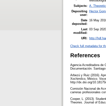
Metodologías
Subjects:
A. Theoretic
Depositing
Hector Gom
user:
Date
16 May 201
deposited:
Last
03 Sep 2020
modified:
URI:
http://hdl.h
Check full metadata for th
References
Agencia Acreditadora de C
Documentación. Santiago 
Arbezú y Ruiz (2016). Apr
Xochimilco, México. Voces
http://dx.doi.org/10.181
Comisión Nacional de Acre
carreras profesionales co
Cooper, L. (2013). Studen
Theories. Journal of Educa