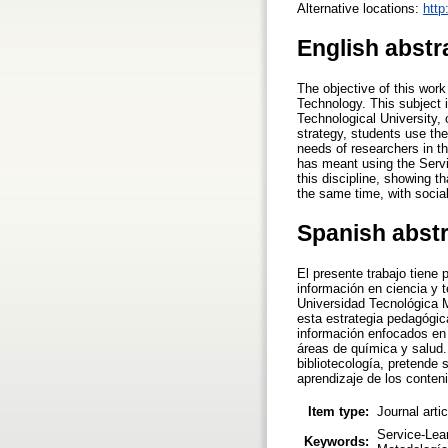
Alternative locations:
http
English abstr
The objective of this wor
Technology. This subject 
Technological University, 
strategy, students use the
needs of researchers in th
has meant using the Servi
this discipline, showing th
the same time, with social
Spanish abst
El presente trabajo tiene
información en ciencia y 
Universidad Tecnológica M
esta estrategia pedagógic
información enfocados en 
áreas de química y salud. 
bibliotecología, pretende
aprendizaje de los conteni
Item type:
Journal arti
Service-Lear
Keywords: