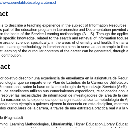
://www.seriebibliotecologia.utem.cl
act
k is to describe a teaching experience in the subject of Information Resource
is part of the education program in Librarianship and Documentation provided 
on the basis of the Service-Learning methodology (A + S). Through the applica
ir speciﬁc knowledge, related to the search and retrieval of information focus
e area of science, speciﬁcally, in the areas of chemistry and health.The narra
ce-Learning methodology in librarianship,aims to serve as an example to thos
at learning of the curricular contents of the career can be generated, through a
 contribution.
ract
 por objetivo describir una experiencia de enseñanza en la asignatura de Recur
tecnología, que se imparte en el Plan de Estudios de la Carrera de Biblioteco
etropolitana, sobre la base de la metodología de Aprendizaje Servicio (A+S). 
a, los estudiantes utilizan sus conocimientos especíﬁcos, relacionados con 
resolver las necesidades de información de investigadores del área de la ci
La narración de la experiencia que ha signiﬁcado utilizar la metodología de A
 servir como ejemplo a quienes ejercen la docencia en esta disciplina, mostr
dos curriculares de la carrera, a través de una estrategia práctica real y a la 
cle (Paginated)
ning, Learning Methodologies, Librarianship, Higher Education,Library Educat