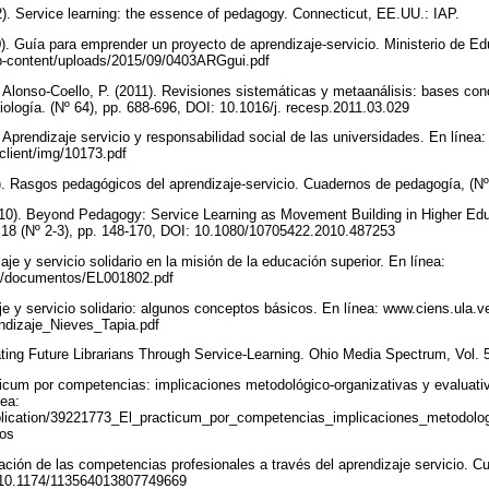
002). Service learning: the essence of pedagogy. Connecticut, EE.UU.: IAP.
). Guía para emprender un proyecto de aprendizaje-servicio. Ministerio de E
p-content/uploads/2015/09/0403ARGgui.pdf
y Alonso-Coello, P. (2011). Revisiones sistemáticas y metaanálisis: bases con
ología. (Nº 64), pp. 688-696, DOI: 10.1016/j. recesp.2011.03.029
 Aprendizaje servicio y responsabilidad social de las universidades. En línea
client/img/10173.pdf
6). Rasgos pedagógicos del aprendizaje-servicio. Cuadernos de pedagogía, (N
010). Beyond Pedagogy: Service Learning as Movement Building in Higher Edu
 18 (Nº 2-3), pp. 148-170, DOI: 10.1080/10705422.2010.487253
aje y servicio solidario en la misión de la educación superior. En línea:
1/documentos/EL001802.pdf
aje y servicio solidario: algunos conceptos básicos. En línea: www.ciens.ula.v
ndizaje_Nieves_Tapia.pdf
ting Future Librarians Through Service-Learning. Ohio Media Spectrum, Vol. 5
cticum por competencias: implicaciones metodológico-organizativas y evaluati
nea:
blication/39221773_El_practicum_por_competencias_implicaciones_metodolog
vos
ación de las competencias profesionales a través del aprendizaje servicio. Cu
: 10.1174/113564013807749669