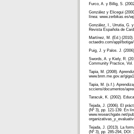
Furco, A. y Billig, S. (2
González y Elicegui (2000
línea: www.zerbikas.es/w
González, I., Urrutia, G. 
Revista Española de Cardi
Martínez, M. (Ed.) (2010).
octaedro.com/appl/botiga/
Puig, J. y Palos. J. (200
Swords, A. y Kiely, R. (2
Community Practice, Vol.
Tapia, M. (2008). Aprendiz
www.bnm.me.gov.ar/giga
Tapia, M. (s.f.). Aprendiz
scciens/documentos/apre
Taracuk, K. (2002). Educa
Tejada, J. (2006). El prá
(Nº 3), pp. 121-139. En lí
www.researchgate.net/pu
organizativas_y_evaluati
Tejada, J. (2013). La form
(Nº 3), pp. 285-294, DOI