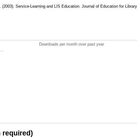
. (2003). Service-Learning and LIS Education. Journal of Education for Librar
Downloads per month over past year
..
n required)