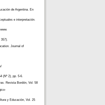
ducación de Argentina. En
ceptuales e interpretación.
: www.
º 357).
cation. Journal of
e/
4 (Nº 2), pp. 5-6.
vas. Revista Bordón, Vol. 58
ico-
ltura y Educación, Vol. 25