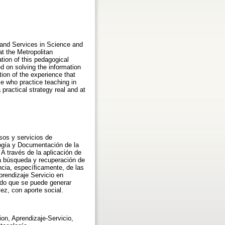
s and Services in Science and
at the Metropolitan
tion of this pedagogical
ed on solving the information
tion of the experience that
e who practice teaching in
 practical strategy real and at
sos y servicios de
logía y Documentación de la
A través de la aplicación de
la búsqueda y recuperación de
encia, especíﬁcamente, de las
prendizaje Servicio en
ando que se puede generar
vez, con aporte social.
ion, Aprendizaje-Servicio,