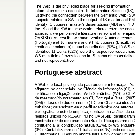
The Web is the privileged place for seeking information. T
information seems essential. In Information Science (IS),
justifying the connection between the Semantic Web (SW)
subjects related to SW in the output of IS master and PhD
identify IS courses, master's dissertations (MD) and PhD
the IS and the SW in these works; characterize the acade
approach, we performed a literature review and an empiri
OASISbr). As results, we have: verified 4 unique record
(Portugal) and 16 masters and 9 PhD courses (Brazil); ret
confluence points: a) mutual contribution (62%), b) WS 
identified 11 works (52%) were the respective researcher
WS as a field of investigation in IS, although essentially t
and not representative.
Portuguese abstract
A Web é o local privilegiado para procurar informação. 
afiguram-se essenciais. Na Ciência da Informação (CI), 
justificando a ligação entre: Web Semântica (WS) e CI. P
de mestrado/doutoramento em CI, Portugal e Brasil (2005
(DM) e teses de doutoramento (TD) em CI associados à W
trabalhos; caraterizam-se o perfil académico dos autores
bibliográfica e estudo empírico, centrado na análise de
registos únicos no RCAAP; 40 no OASISbr. Identificaram
mestrado e 9 de doutoramento (Brasil). Recuperaram-se 0
confluência: a) contribuição mútua (62%), b) WS enquant
(9%). Contabilizaram-se 11 trabalhos (52%) onde os inv
CI/Informática. O estudo aponta para a WS como um cam