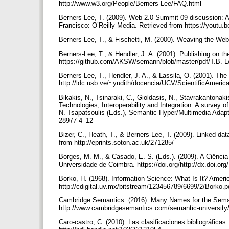
http://www.w3.org/People/Berners-Lee/FAQ.html
Berners-Lee, T. (2009). Web 2.0 Summit 09 discussion: A
Francisco: O’Reilly Media. Retrieved from https://youtu
Berners-Lee, T., & Fischetti, M. (2000). Weaving the Web
Berners-Lee, T., & Hendler, J. A. (2001). Publishing on 
https://github.com/AKSW/semann/blob/master/pdf/T.B. Le
Berners-Lee, T., Hendler, J. A., & Lassila, O. (2001). Th
http://ldc.usb.ve/~yudith/docencia/UCV/ScientificAme
Bikakis, N., Tsinaraki, C., Gioldasis, N., Stavrakantona
Technologies, Interoperability and Integration. A survey o
N. Tsapatsoulis (Eds.), Semantic Hyper/Multimedia Adaptat
28977-4_12
Bizer, C., Heath, T., & Berners-Lee, T. (2009). Linked dat
from http://eprints.soton.ac.uk/271285/
Borges, M. M., & Casado, E. S. (Eds.). (2009). A Ciência
Universidade de Coimbra. https://doi.org/http://dx.doi.o
Borko, H. (1968). Information Science: What Is It? Ameri
http://cdigital.uv.mx/bitstream/123456789/6699/2/Borko.
Cambridge Semantics. (2016). Many Names for the Sema
http://www.cambridgesemantics.com/semantic-universi
Caro-castro, C. (2010). Las clasificaciones bibliográficas