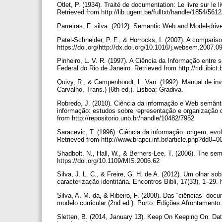
Otlet, P. (1934). Traité de documentation: Le livre sur le
Retrieved from http://lib.ugent.be/fulltxt/handle/1854/5
Parreiras, F. silva. (2012). Semantic Web and Model-dri
Patel-Schneider, P. F., & Horrocks, I. (2007). A compari
https://doi.org/http://dx.doi.org/10.1016/j.websem.2007.
Pinheiro, L. V. R. (1997). A Ciência da Informação entre 
Federal do Rio de Janeiro. Retrieved from http://ridi.ibic
Quivy, R., & Campenhoudt, L. Van. (1992). Manual de in
Carvalho, Trans.) (6th ed.). Lisboa: Gradiva.
Robredo, J. (2010). Ciência da informação e Web semânti
informação: estudos sobre representação e organização d
from http://repositorio.unb.br/handle/10482/7952
Saracevic, T. (1996). Ciência da informação: origem, ev
Retrieved from http://www.brapci.inf.br/article.php?d
Shadbolt, N., Hall, W., & Berners-Lee, T. (2006). The sem
https://doi.org/10.1109/MIS.2006.62
Silva, J. L. C., & Freire, G. H. de A. (2012). Um olhar s
caracterização identitária. Encontros Bibli, 17(33), 1–2
Silva, A. M. da, & Ribeiro, F. (2008). Das “ciências” do
modelo curricular (2nd ed.). Porto: Edições Afrontamento
Sletten, B. (2014, January 13). Keep On Keeping On. Data