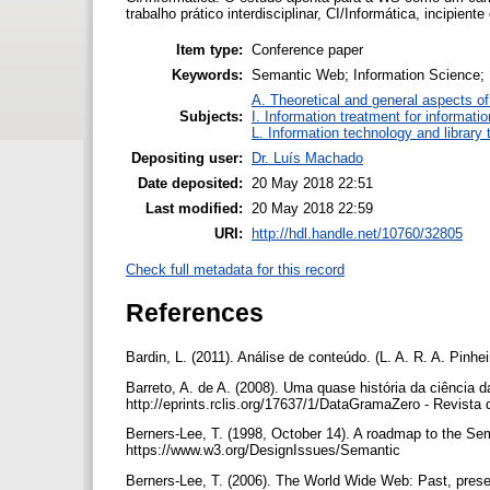
trabalho prático interdisciplinar, CI/Informática, incipient
Item type:
Conference paper
Keywords:
Semantic Web; Information Science; 
A. Theoretical and general aspects of 
Subjects:
I. Information treatment for informati
L. Information technology and library
Depositing user:
Dr. Luís Machado
Date deposited:
20 May 2018 22:51
Last modified:
20 May 2018 22:59
URI:
http://hdl.handle.net/10760/32805
Check full metadata for this record
References
Bardin, L. (2011). Análise de conteúdo. (L. A. R. A. Pinh
Barreto, A. de A. (2008). Uma quase história da ciência 
http://eprints.rclis.org/17637/1/DataGramaZero - Revista
Berners-Lee, T. (1998, October 14). A roadmap to the Se
https://www.w3.org/DesignIssues/Semantic
Berners-Lee, T. (2006). The World Wide Web: Past, prese