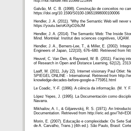
http://hdl.handle.net/10366/121954
Galvão, M. C. B. (1998). Construção de conceitos no cam
https://doi.org/10.1590/S0100-19651998000100006
Hendler, J. A. (2011). “Why the Semantic Web will never w
https://youtu.be/oKiXpO2rbJM
Hendler, J. A. (2014). The Semantic Web: The Inside Sto
Mind. Montréal: Institut des sciences cognitives, UQAM
Hendler, J. A., Berners-Lee, T., & Miller, E. (2002). Integ
Engineers of Japan, 122(10), 676–680. Retrieved from ht
Heuvel, C. Van Den, & Rayward, W. B. (2011). Facing inter
of Research in Open and Distance Learning, 62(12), 2313–
Laaff, M. (2011, July 22). Internet visionary Paul Otlet:
SPIEGEL ONLINE - International. Retrieved from http://www
knowledge-decades-before-google-a-775951.html
Le Coadic, Y.-F. (1996). A ciência da informação. (M. Y. 
López Yepes, J. (1995). La Documentación como disciplin
Navarra.
Mikhailov, A. I., & Giljarevskij, R. S. (1971). An Introdu
Documentation. Retrieved from http://eric.ed.gov/?id=E
Morin, E. (2007). Educação e complexidade: Os Sete Sabe
de A. Carvalho, Trans.) (4th ed.). São Paulo, Brasil: Cort