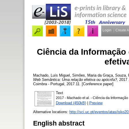
Login
Create 
Ciência da Informação
efetiv
Machado, Luís Miguel
,
Simões, Maria da Graça
,
Souza, 
Web Semântica: Uma relação efetiva ou apócrifa?
, 2017
Coimbra - Portugal, 2017.11. [Conference paper]
Text
2017 - Machado et al. - Ciência da Informação
Download (450kB)
|
Preview
Alternative locations:
http://sci.uc.pt/eventos/atas/isko20
English abstract