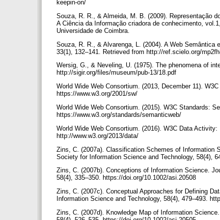
keepin-on/
Souza, R. R., & Almeida, M. B. (2009). Representação d
A Ciência da Informação criadora de conhecimento, vol.
Universidade de Coimbra.
Souza, R. R., & Alvarenga, L. (2004). A Web Semântica e
33(1), 132–141. Retrieved from http://ref.scielo.org/mp2f
Wersig, G., & Neveling, U. (1975). The phenomena of inter
http://sigir.org/files/museum/pub-13/18.pdf
World Wide Web Consortium. (2013, December 11). W3C 
https://www.w3.org/2001/sw/
World Wide Web Consortium. (2015). W3C Standards: Se
https://www.w3.org/standards/semanticweb/
World Wide Web Consortium. (2016). W3C Data Activity: 
http://www.w3.org/2013/data/
Zins, C. (2007a). Classification Schemes of Information 
Society for Information Science and Technology, 58(4), 6
Zins, C. (2007b). Conceptions of Information Science. Jo
58(4), 335–350. https://doi.org/10.1002/asi.20508
Zins, C. (2007c). Conceptual Approaches for Defining Dat
Information Science and Technology, 58(4), 479–493. htt
Zins, C. (2007d). Knowledge Map of Information Science.
58(4), 526–535. https://doi.org/10.1002/asi.20505