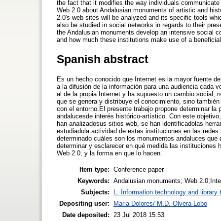
the fact that it modifies the way individuals communicate w
Web 2.0 about Andalusian monuments of artistic and hist
2.0's web sites will be analyzed and its specific tools whic
also be studied in social networks in regards to their pres
the Andalusian monuments develop an intensive social co
and how much these institutions make use of a beneficial
Spanish abstract
Es un hecho conocido que Internet es la mayor fuente de 
a la difusión de la información para una audiencia cada 
al de la propia Internet y ha supuesto un cambio social, 
que se genera y distribuye el conocimiento, sino también
con el entorno.El presente trabajo propone determinar la
andalucesde interés histórico-artístico. Con este objeti
han analizadosus sitios web, se han identificadolas herra
estudiadola actividad de estas instituciones en las redes
determinado cuáles son los monumentos andaluces que de
determinar y esclarecer en qué medida las instituciones 
Web 2.0, y la forma en que lo hacen.
Item type:
Conference paper
Keywords:
Andalusian monuments; Web 2.0;Inte
Subjects:
L. Information technology and library
Depositing user:
Maria Dolores/ M.D. Olvera Lobo
Date deposited:
23 Jul 2018 15:53