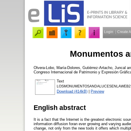
Login
Create 
Monumentos an
Olvera-Lobo, María-Dolores
,
Gutiérrez-Artacho, Juncal
a
Congreso Internacional de Patrimonio y Expresión Gráfic
Text
LOSMONUMENTOSANDALUCESENLAWEB2.
Download (414kB)
|
Preview
English abstract
It is a fact that the Internet is the greatest electronic so
information diffusion foran ever growing and varying audi
change, not only from the new tools it offers which multi