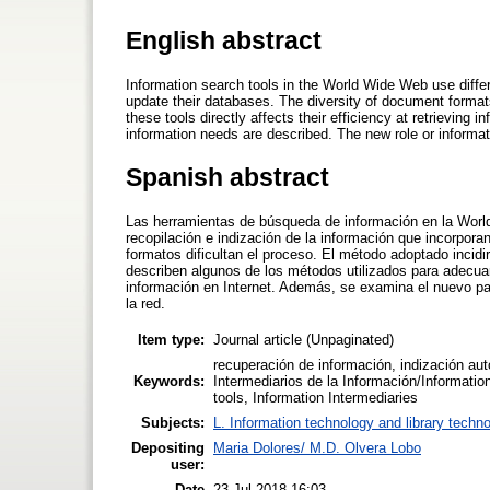
English abstract
Information search tools in the World Wide Web use diff
update their databases. The diversity of document format
these tools directly affects their efficiency at retrievi
information needs are described. The new role or informa
Spanish abstract
Las herramientas de búsqueda de información en la Worl
recopilación e indización de la información que incorpor
formatos dificultan el proceso. El método adoptado incidi
describen algunos de los métodos utilizados para adecu
información en Internet. Además, se examina el nuevo pap
la red.
Item type:
Journal article (Unpaginated)
recuperación de información, indización au
Keywords:
Intermediarios de la Información/Informatio
tools, Information Intermediaries
Subjects:
L. Information technology and library techn
Depositing
Maria Dolores/ M.D. Olvera Lobo
user:
Date
23 Jul 2018 16:03