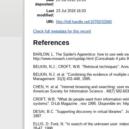
deposited:
Last
23 Jul 2018 16:03
modified:
URI:
http://hdl.handle.net/10760/32940
Check full metadata for this record
References
BARLOW, L. The Spider's Apprentice: how to use web sea
http://www.monash.com/spidap.html (Consultado 4 julio 9
BELKIN, N.J.; CROFT, W.B. "Retrieval techniques". Annu
BELKIN, N.J. et al. "Combining the evidence of multiple q
Management. 31(3) 431-448, 1995.
CHEN, H. et al. "Internet browsing and searching: user e
American Society for Information Science . 49(7) 582-60
CROFT, W.B. "What do people want from information retrie
systems". D-Lib Magazine . nov 1995. Disponible en: http:
DESAI, B.C. "Supporting discovery in virtual libraries". J
1997.
ELLIS, D. Ford, N. "In search of the unknown user: index
28-47, 1998.