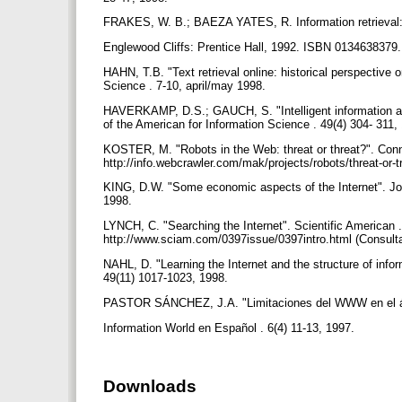
FRAKES, W. B.; BAEZA YATES, R. Information retrieval: 
Englewood Cliffs: Prentice Hall, 1992. ISBN 0134638379
HAHN, T.B. "Text retrieval online: historical perspective 
Science . 7-10, april/may 1998.
HAVERKAMP, D.S.; GAUCH, S. "Intelligent information age
of the American for Information Science . 49(4) 304- 311,
KOSTER, M. "Robots in the Web: threat or threat?". Conne
http://info.webcrawler.com/mak/projects/robots/threat-or-
KING, D.W. "Some economic aspects of the Internet". Jou
1998.
LYNCH, C. "Searching the Internet". Scientific American 
http://www.sciam.com/0397issue/0397intro.html (Consult
NAHL, D. "Learning the Internet and the structure of info
49(11) 1017-1023, 1998.
PASTOR SÁNCHEZ, J.A. "Limitaciones del WWW en el ám
Information World en Español . 6(4) 11-13, 1997.
Downloads