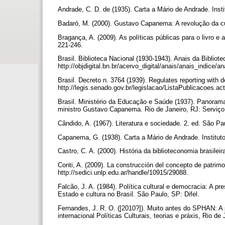
Andrade, C. D. de (1935). Carta a Mário de Andrade. Inst
Badaró, M. (2000). Gustavo Capanema: A revolução da cul
Bragança, A. (2009). As políticas públicas para o livro e a
221-246.
Brasil. Biblioteca Nacional (1930-1943). Anais da Bibliot
http://objdigital.bn.br/acervo_digital/anais/anais_indice/
Brasil. Decreto n. 3764 (1939). Regulates reporting with 
http://legis.senado.gov.br/legislacao/ListaPublicacoe
Brasil. Ministério da Educação e Saúde (1937). Panoram
ministro Gustavo Capanema. Rio de Janeiro, RJ: Serviço
Cândido, A. (1967). Literatura e sociedade. 2. ed. São 
Capanema, G. (1938). Carta a Mário de Andrade. Institu
Castro, C. A. (2000). História da biblioteconomia brasilei
Conti, A. (2009). La construcción del concepto de patrim
http://sedici.unlp.edu.ar/handle/10915/29088.
Falcão, J. A. (1984). Política cultural e democracia: A pre
Estado e cultura no Brasil. São Paulo, SP: Difel.
Fernandes, J. R. O. ([2010?]). Muito antes do SPHAN: A po
internacional Políticas Culturais, teorias e práxis, Rio de