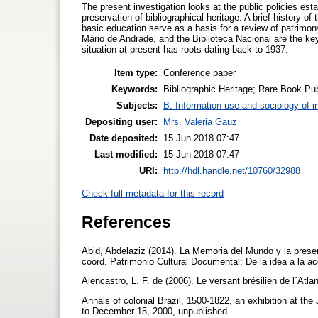
The present investigation looks at the public policies estab
preservation of bibliographical heritage. A brief history of
basic education serve as a basis for a review of patrimo
Mário de Andrade, and the Biblioteca Nacional are the key
situation at present has roots dating back to 1937.
Item type:
Conference paper
Keywords:
Bibliographic Heritage; Rare Book Pub
Subjects:
B. Information use and sociology of i
Depositing user:
Mrs. Valeria Gauz
Date deposited:
15 Jun 2018 07:47
Last modified:
15 Jun 2018 07:47
URI:
http://hdl.handle.net/10760/32988
Check full metadata for this record
References
Abid, Abdelaziz (2014). La Memoria del Mundo y la preserv
coord. Patrimonio Cultural Documental: De la idea a la 
Alencastro, L. F. de (2006). Le versant brésilien de l´At
Annals of colonial Brazil, 1500-1822, an exhibition at t
to December 15, 2000, unpublished.