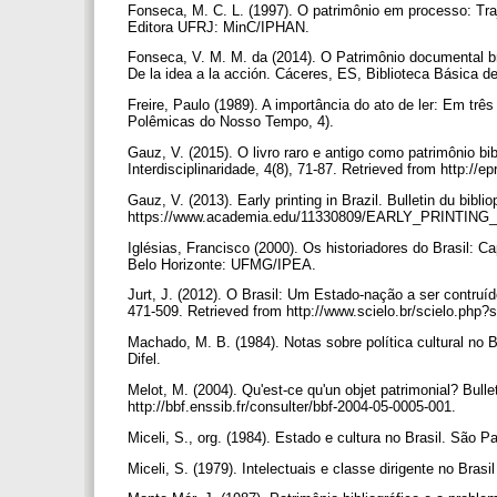
Fonseca, M. C. L. (1997). O patrimônio em processo: Traje
Editora UFRJ: MinC/IPHAN.
Fonseca, V. M. M. da (2014). O Patrimônio documental bra
De la idea a la acción. Cáceres, ES, Biblioteca Básica 
Freire, Paulo (1989). A importância do ato de ler: Em tr
Polêmicas do Nosso Tempo, 4).
Gauz, V. (2015). O livro raro e antigo como patrimônio bib
Interdisciplinaridade, 4(8), 71-87. Retrieved from http://ep
Gauz, V. (2013). Early printing in Brazil. Bulletin du bibli
https://www.academia.edu/11330809/EARLY_PRINTIN
Iglésias, Francisco (2000). Os historiadores do Brasil: Cap
Belo Horizonte: UFMG/IPEA.
Jurt, J. (2012). O Brasil: Um Estado-nação a ser contruí
471-509. Retrieved from http://www.scielo.br/scielo.p
Machado, M. B. (1984). Notas sobre política cultural no Br
Difel.
Melot, M. (2004). Qu'est-ce qu'un objet patrimonial? Bulle
http://bbf.enssib.fr/consulter/bbf-2004-05-0005-001.
Miceli, S., org. (1984). Estado e cultura no Brasil. São P
Miceli, S. (1979). Intelectuais e classe dirigente no Bras