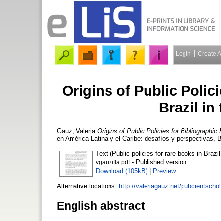
Login
Create 
Origins of Public Polici
Brazil in
Gauz, Valeria
Origins of Public Policies for Bibliographic 
en América Latina y el Caribe: desafíos y perspectivas, 
Text (Public policies for rare books in Brazil
- Published version
vgauzifla.pdf
Download (105kB)
|
Preview
Alternative locations:
http://valeriagauz.net/pubcientscho
English abstract