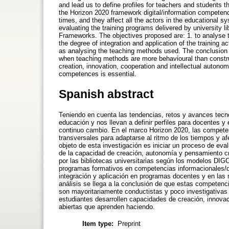
and lead us to define profiles for teachers and students t
the Horizon 2020 framework digital/information competence
times, and they affect all the actors in the educational sy
evaluating the training programs delivered by universit
Frameworks. The objectives proposed are: 1. to analyse t
the degree of integration and application of the training 
as analysing the teaching methods used. The conclusion
when teaching methods are more behavioural than construc
creation, innovation, cooperation and intellectual autonomy
competences is essential.
Spanish abstract
Teniendo en cuenta las tendencias, retos y avances tecn
educación y nos llevan a definir perfiles para docentes 
continuo cambio. En el marco Horizon 2020, las competen
transversales para adaptarse al ritmo de los tiempos y af
objeto de esta investigación es iniciar un proceso de eva
de la capacidad de creación, autonomía y pensamiento crí
por las bibliotecas universitarias según los modelos DIG
programas formativos en competencias informacionales/d
integración y aplicación en programas docentes y en la
análisis se llega a la conclusión de que estas competen
son mayoritariamente conductistas y poco investigativas
estudiantes desarrollen capacidades de creación, innovac
abiertas que aprenden haciendo.
Item type:
Preprint