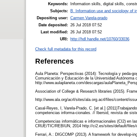
Keywords:
Information skills, digital skills, cons
Subjects:
B. Information use and sociology of i
Depositing user:
Carmen Varela-prado
Date deposited:
26 Jul 2018 07:52
Last modified:
26 Jul 2018 07:52
URI:
http://hdl.handle.net/10760/33036
Check full metadata for this record
References
Aula Planeta: Perspectivas (2014): Tecnología y peda-gog
Comunicación y Educación de la Universidad Autónoma 
http://www.aulaplaneta.com/descargas/aulaPlaneta_Persp
Association of College & Research libraries (2015). Fram
http://www.ala.org/acrl/sites/ala.org.acrl/files/content/i
Casal-Reyes, I, Varela-Prado, C. [et al.] (2011)Trabajan
competencias informa-cionales. // Ibersid, revista de si
Competencias informáticas e informacionales (CI2) en las
CRUE/TIC/REBIUN, 2014 http://ci2.es/sites/default/file
Ferrari, A.: DIGCOMP (2013). A framework for develop-in