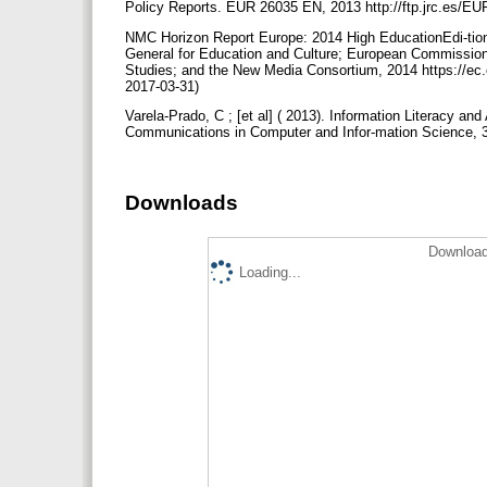
Policy Reports. EUR 26035 EN, 2013 http://ftp.jrc.es/E
NMC Horizon Report Europe: 2014 High EducationEdi-tion 
General for Education and Culture; European Commission’s
Studies; and the New Media Consortium, 2014 https://ec.eu
2017-03-31)
Varela-Prado, C ; [et al] ( 2013). Information Literacy a
Communications in Computer and Infor-mation Science, 
Downloads
Download
Loading...