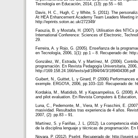
Tecnología en Educación, 2014, (13): pp.55 – 60.
Davis, H. C., Hugh, C. y White, S. (2011). The personaliza
At HEA Enhancement Academy Team Leaders Meeting in M
http://eprints.soton.ac.uk/272349/
Faouzia, B. y Mostafa, H. (2007). Utilisation des NTICs p
International Conference: Sciences of Electronic, Techn
29.
Ferreira, A. y Rojo, G. (2005). Enseñanza de la progra
en Tecnología, 2006, 1(1): pp.1 – 8. Recuperado de: http:
González, W., Estrada, V. y Martínez, M. (2006). Contribu
programación. En Revista Pedagogía Universitaria, 2006,
http://169.158.24.166/texts/pd/1894/04/3/189404308.pdf
Guibert, N., Guittet, L. y Girard, P. (2006) Performance
exemple. ERGO'IA, 2006, pp.103–110. Recuperado de: http
Kordakia, M., Miatidisb, M. y Kapsampelisa, G. (2008). A 
and pilot evaluation. En Revista Computers & Education
Luna, C., Pedemonte, M., Viera, M. y Fraschini, E. (200
masividad. Resultados tras experiencia de 4 años. Revi
2007, (2): pp.83 – 91.
Martínez, S. y Fariñas, J. L. (2012). La competencia el
de la disciplina lenguaje y técnicas de programación. En
Novara, P. (2012). PseInt. Recuperado de: http://pseint.