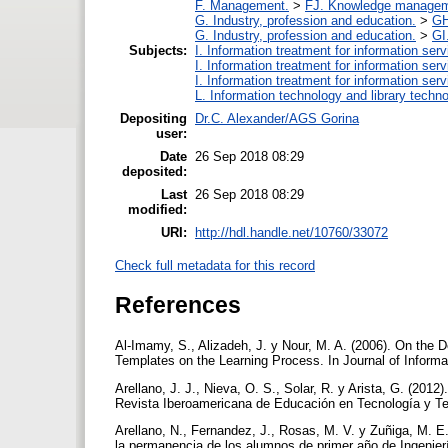
F. Management.
>
FJ. Knowledge manage
G. Industry, profession and education.
>
GH
G. Industry, profession and education.
>
GI
Subjects:
I. Information treatment for information ser
I. Information treatment for information ser
I. Information treatment for information ser
L. Information technology and library techn
Depositing
Dr.C. Alexander/AGS Gorina
user:
Date
26 Sep 2018 08:29
deposited:
Last
26 Sep 2018 08:29
modified:
URI:
http://hdl.handle.net/10760/33072
Check full metadata for this record
References
Al-Imamy, S., Alizadeh, J. y Nour, M. A. (2006). On the
Templates on the Learning Process. In Journal of Inform
Arellano, J. J., Nieva, O. S., Solar, R. y Arista, G. (201
Revista Iberoamericana de Educación en Tecnología y Te
Arellano, N., Fernandez, J., Rosas, M. V. y Zuñiga, M. E
la permanencia de los alumnos de primer año de Ingenier