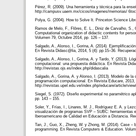
Pérez, R. (2009). Una herramienta y técnica para la ens
http://campusv.uaem.mx/cicos/imagenes/memorias/ 6toc
Polya, G. (2004). How to Solve It. Princeton Science Libr
Ramos de Melo, F., Flôres, E. L., Diniz de Carvalho, S., 
Computational organization of didactic contents for pers
Volumen 79, Octubre 2014, pp. 126 – 137.
Salgado, A., Alonso, I., Gorina, A. (2014). Ejemplificaci
En Revista Didasc@lia, 2014, 5 (4): pp.15–36. Recuperad
Salgado, A., Alonso, I., Gorina, A. y Tardo, Y. (2013). L
computacional: una propuesta didáctica. En Revista Dida
http://revistas.ojs.es/index.php/didascalia
Salgado, A., Gorina, A. y Alonso, I. (2013). Modelo de la
programación computacional. En Revista Educare, 2013, 
http://revistas.upel.edu.ve/index.php/educare/article/vie
Siegel, S. (1972). Diseño experimental no paramétrico apl
pp. 143 – 155.
Soler, Y., Frías, I., Linares, M. J., Rodríguez E. A. y L
visualización de programas SVP – SUBC: herramientas efic
Iberoamericano de Calidad en Educación a Distancia. Re
Tan, J., Guo, X., Zheng, W. y Zhong, M. (2014). Case – 
programming. En Revista Computers & Education. Volume