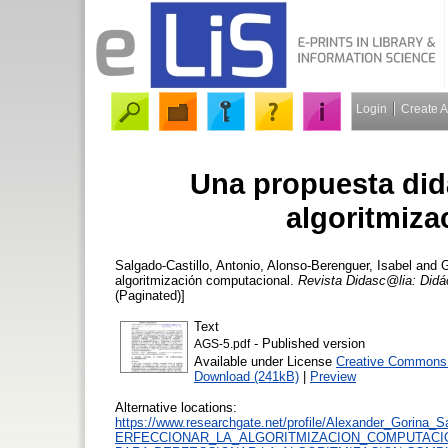
Login
Create 
Una propuesta didá
algoritmiz
Salgado-Castillo, Antonio
,
Alonso-Berenguer, Isabel
and
G
algoritmización computacional.
Revista Didasc@lia: Didá
(Paginated)]
Text
- Published version
AGS-5.pdf
Available under License
Creative Commons A
Download (241kB)
|
Preview
Alternative locations:
https://www.researchgate.net/profile/Alexander_Go
ERFECCIONAR_LA_ALGORITMIZACION_COMPUTACIONAL