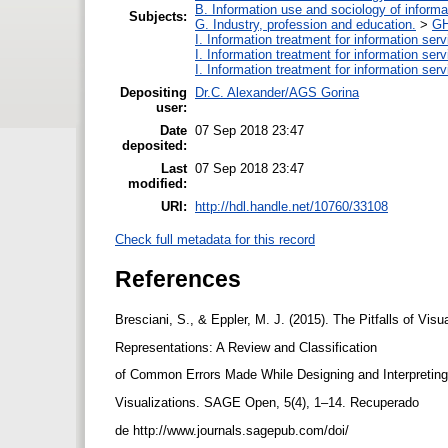
B. Information use and sociology of informa
Subjects:
G. Industry, profession and education.
>
GH
I. Information treatment for information ser
I. Information treatment for information ser
I. Information treatment for information ser
Depositing
Dr.C. Alexander/AGS Gorina
user:
Date
07 Sep 2018 23:47
deposited:
Last
07 Sep 2018 23:47
modified:
URI:
http://hdl.handle.net/10760/33108
Check full metadata for this record
References
Bresciani, S., & Eppler, M. J. (2015). The Pitfalls of Visu
Representations: A Review and Classification
of Common Errors Made While Designing and Interpretin
Visualizations. SAGE Open, 5(4), 1–14. Recuperado
de http://www.journals.sagepub.com/doi/