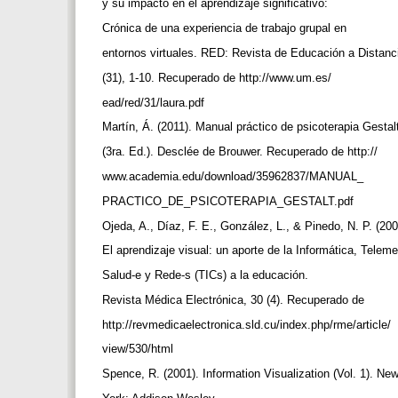
y su impacto en el aprendizaje significativo:
Crónica de una experiencia de trabajo grupal en
entornos virtuales. RED: Revista de Educación a Distanc
(31), 1-10. Recuperado de http://www.um.es/
ead/red/31/laura.pdf
Martín, Á. (2011). Manual práctico de psicoterapia Gesta
(3ra. Ed.). Desclée de Brouwer. Recuperado de http://
www.academia.edu/download/35962837/MANUAL_
PRACTICO_DE_PSICOTERAPIA_GESTALT.pdf
Ojeda, A., Díaz, F. E., González, L., & Pinedo, N. P. (20
El aprendizaje visual: un aporte de la Informática, Telem
Salud-e y Rede-s (TICs) a la educación.
Revista Médica Electrónica, 30 (4). Recuperado de
http://revmedicaelectronica.sld.cu/index.php/rme/article/
view/530/html
Spence, R. (2001). Information Visualization (Vol. 1). Ne