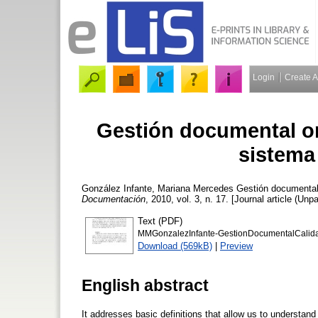
Login
Create 
Gestión documental or
sistema 
González Infante, Mariana Mercedes
Gestión documental 
Documentación
, 2010, vol. 3, n. 17. [Journal article (Unp
Text (PDF)
MMGonzalezInfante-GestionDocumentalCalida
Download (569kB)
|
Preview
English abstract
It addresses basic definitions that allow us to underst