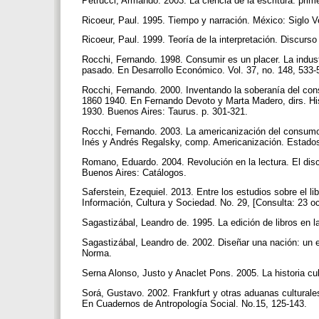
Petrucci, Armando. 2003. La ciencia de la escritura: pri
Ricoeur, Paul. 1995. Tiempo y narración. México: Siglo V
Ricoeur, Paul. 1999. Teoría de la interpretación. Discurs
Rocchi, Fernando. 1998. Consumir es un placer. La indust
pasado. En Desarrollo Económico. Vol. 37, no. 148, 533
Rocchi, Fernando. 2000. Inventando la soberanía del cons
1860 1940. En Fernando Devoto y Marta Madero, dirs. Histo
1930. Buenos Aires: Taurus. p. 301-321.
Rocchi, Fernando. 2003. La americanización del consumo.
Inés y Andrés Regalsky, comp. Americanización. Estados
Romano, Eduardo. 2004. Revolución en la lectura. El discur
Buenos Aires: Catálogos.
Saferstein, Ezequiel. 2013. Entre los estudios sobre el libro
Información, Cultura y Sociedad. No. 29, [Consulta: 23 o
Sagastizábal, Leandro de. 1995. La edición de libros en 
Sagastizábal, Leandro de. 2002. Diseñar una nación: un es
Norma.
Serna Alonso, Justo y Anaclet Pons. 2005. La historia cul
Sorá, Gustavo. 2002. Frankfurt y otras aduanas culturales
En Cuadernos de Antropología Social. No.15, 125-143.