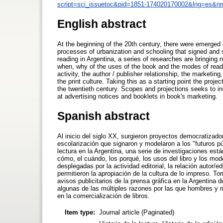
script=sci_issuetoc&pid=1851-174020170002&lng=es&n
English abstract
At the beginning of the 20th century, there were emerge
processes of urbanization and schooling that signed and s
reading in Argentina, a series of researches are bringing
when, why of the uses of the book and the modes of readi
activity, the author / publisher relationship, the marketing
the print culture. Taking this as a starting point the proje
the twentieth century. Scopes and projections seeks to
at advertising notices and booklets in book's marketing.
Spanish abstract
Al inicio del siglo XX, surgieron proyectos democratizad
escolarización que signaron y modelaron a los "futuros públ
lectura en la Argentina, una serie de investigaciones está
cómo, el cuándo, los porqué, los usos del libro y los mod
desplegadas por la actividad editorial, la relación autor/ed
permitieron la apropiación de la cultura de lo impreso. T
avisos publicitarios de la prensa gráfica en la Argentina
algunas de las múltiples razones por las que hombres y muj
en la comercialización de libros.
Item type:
Journal article (Paginated)