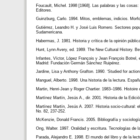
Foucault, Michel. 1998 [1968]. Las palabras y las cosas:
Editores.
Guinzburg, Carlo. 1994. Mitos, emblemas, indicios. Morfo
Gutiérrez, Leandro H. y José Luis Romero. Sectores popul
Sudamericana.
Habermas, J. 1981. Historia y crítica de la opinión públic
Hunt, Lynn Avery, ed. 1989. The New Cultural History. Ber
Infantes, Víctor, López François y Jean François Botrel, 
Madrid: Fundación Germán Sánchez Ruipérez.
Jardine, Lisa y Anthony Grafton. 1990. ‘Studied for actio
Manguel, Alberto. 1998. Una historia de la lectura. Españ
Martin, Henri-Jean y Roger Chartier. 1983–1986. Histoire d
Martínez Martín, Jesús A., dir. 2001. Historia de la Edic
Martínez Martín, Jesús A. 2007. Historia socio-cultural: el
No. 82, 237-252.
McKenzie, Donald Francis. 2005. Bibliografía y sociologí
Ong, Walter. 1997. Oralidad y escritura. Tecnologías de
Parada, Alejandro E. 1998. El mundo del libro y de la lec