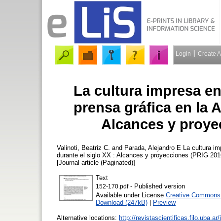
Login
Create 
La cultura impresa en 
prensa gráfica en la A
Alcances y proye
Valinoti, Beatriz C.
and
Parada, Alejandro E
La cultura imp
durante el siglo XX : Alcances y proyecciones (PRIG 20
[Journal article (Paginated)]
Text
- Published version
152-170.pdf
Available under License
Creative Commons A
Download (247kB)
|
Preview
Alternative locations:
http://revistascientificas.filo.uba.