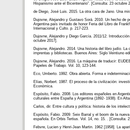
Hispanismo ante el Bicentenario”. [Consulta: 23 octubre 
de Diego, José Luis. 2015. La otra cara de Jano. Una mira
Dujovne, Alejandro y Gustavo Sorá. 2010. Un hecho de pol
Argentina país invitado de honor Feria del Libro de Frank
Internacional y Culto. p. 217-223.
Dujovne, Alejandro y Diego García. 2011/12. Introducción 
octubre 2017].
Dujovne, Alejandro. 2014. Una historia del libro judío. La c
imprentas y bibliotecas. Buenos Aires: Siglo Veintiuno ed
Dujovne, Alejandro. 2016. La máquina de traducir: EUDE
Papeles de Trabajo. Vol. 10, 123-144.
Eco, Umberto. 1992. Obra abierta. Forma e indeterminaci
Elías, Norbert. 1987. El proceso de la civilización: inve
Económica.
Espósito, Fabio. 2008. Los editores españoles en Argent
culturales entre España y Argentina (1892- 1938). En Alt
Carlos, dir. Entre cultura y política: historia de los inte
Espósito, Fabio. 2009. Seix Barral y el boom de la nueva
española. En Orbis Tertius. Vol. 14, no. 15. . [Consulta: 
Febvre, Lucien y Henri-Jean Martin. 1962 [1958]. La apar