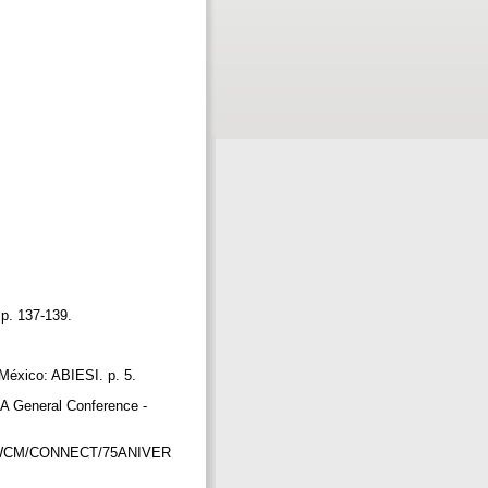
. p. 137-139.
 México: ABIESI. p. 5.
LA General Conference -
/WPS/WCM/CONNECT/75ANIVER