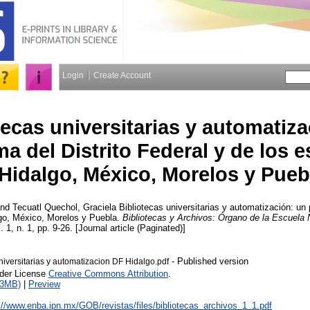
Login
Create Account
tecas universitarias y automatiz
a del Distrito Federal y de los 
Hidalgo, México, Morelos y Pueb
nd
Tecuatl Quechol, Graciela
Bibliotecas universitarias y automatización: un 
lgo, México, Morelos y Puebla.
Bibliotecas y Archivos: Órgano de la Escuela 
. 1, n. 1, pp. 9-26. [Journal article (Paginated)]
- Published version
niversitarias y automatizacion DF Hidalgo.pdf
nder License
Creative Commons Attribution
.
13MB)
|
Preview
://www.enba.ipn.mx/GOB/revistas/files/bibliotecas_archivos_1_1.pdf