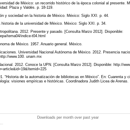
versidad de México: un recorrido histórico de la época colonial al presente.
idad: Plaza y Valdés. p. 18-119.
n y sociedad en la historia de México. México: Siglo XXI. p. 44.
 historia de la universidad de México. México: Siglo XXI. p. 34.
ropolitana. 2012. Presente y pasado. [Consulta Marzo 2012]. Disponible:
epa/tema04/indice-t04.html
ónoma de México. 1957. Anuario general. México.
icaciones. Universidad Nacional Autónoma de México. 2012. Presencia nacion
 http://www.100. unam.mx
acional. 2012. Conoce la UPN. [Consulta Marzo 2012]. Disponible: http://w
=article&id=19&Itemid=225
. “Historia de la automatización de bibliotecas en México”. En: Cuarenta y 
cología: visiones empíricas e históricas. Coordinadora Judith Licea de Arenas.
.
Downloads per month over past year
..