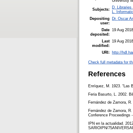
University l
D. Libraries
Subjects:
L. Informati
Depositing
Dr. Oscar Ar
user:
Date
19 Aug 2018
deposited:
Last
19 Aug 2018
modified:
URI:
http://hdl.h
Check full metadata for th
References
Enríquez, M. 1923. “Las Bi
Feria Basurto, L. 2002. Bi
Fernández de Zamora, R. M
Fernández de Zamora, R. M
Conference Proceedings -
IPN en la actualidad. 2
SARIOIPN/75ANIVERSAR