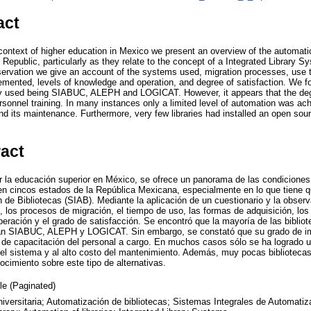
act
 context of higher education in Mexico we present an overview of the automatio
 Republic, particularly as they relate to the concept of a Integrated Library 
servation we give an account of the systems used, migration processes, use
emented, levels of knowledge and operation, and degree of satisfaction. We fo
 used being SIABUC, ALEPH and LOGICAT. However, it appears that the degr
rsonnel training. In many instances only a limited level of automation was ac
nd its maintenance. Furthermore, very few libraries had installed an open sou
ract
 la educación superior en México, se ofrece un panorama de las condiciones
s en cincos estados de la República Mexicana, especialmente en lo que tiene 
 de Bibliotecas (SIAB). Mediante la aplicación de un cuestionario y la observ
s, los procesos de migración, el tiempo de uso, las formas de adquisición, l
peración y el grado de satisfacción. Se encontró que la mayoría de las bibli
ran SIABUC, ALEPH y LOGICAT. Sin embargo, se constató que su grado de i
ta de capacitación del personal a cargo. En muchos casos sólo se ha logrado
 del sistema y al alto costo del mantenimiento. Además, muy pocas bibliotecas
nocimiento sobre este tipo de alternativas.
cle (Paginated)
niversitaria; Automatización de bibliotecas; Sistemas Integrales de Automatiz