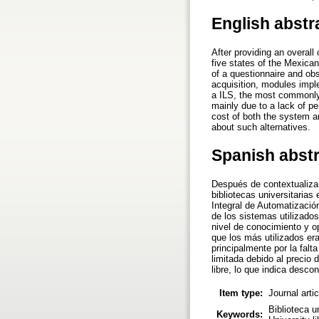
English abstr
After providing an overall
five states of the Mexican
of a questionnaire and ob
acquisition, modules impl
a ILS, the most commonly
mainly due to a lack of pe
cost of both the system a
about such alternatives.
Spanish abst
Después de contextualizar
bibliotecas universitaria
Integral de Automatización
de los sistemas utilizado
nivel de conocimiento y o
que los más utilizados e
principalmente por la fal
limitada debido al precio
libre, lo que indica desco
Item type:
Journal arti
Biblioteca u
Keywords: