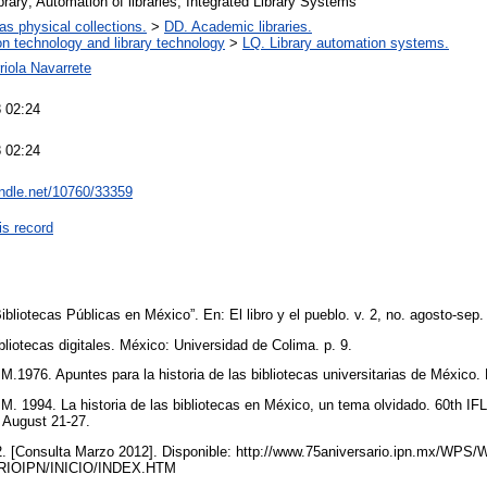
ibrary; Automation of libraries; Integrated Library Systems
 as physical collections.
>
DD. Academic libraries.
on technology and library technology
>
LQ. Library automation systems.
riola Navarrete
 02:24
 02:24
andle.net/10760/33359
is record
bliotecas Públicas en México”. En: El libro y el pueblo. v. 2, no. agosto-sep
bliotecas digitales. México: Universidad de Colima. p. 9.
.1976. Apuntes para la historia de las bibliotecas universitarias de México.
. 1994. La historia de las bibliotecas en México, un tema olvidado. 60th IF
 August 21-27.
012. [Consulta Marzo 2012]. Disponible: http://www.75aniversario.ipn.mx
IOIPN/INICIO/INDEX.HTM