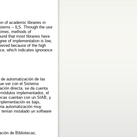
n of academic libraries in
Systems – ILS. Through the use
 times, methods of
und that most libraries have
ee of implementation is low,
hieved because of the high
rce, which indicates ignorance
 de automatización de las
que ver con el Sistema
ación directa, se da cuenta
os módulos implementados, el
otecas cuentan con un SIAB, y
mplementación es bajo,
 una automatización muy
 tenían instalado un software
ación de Bibliotecas;