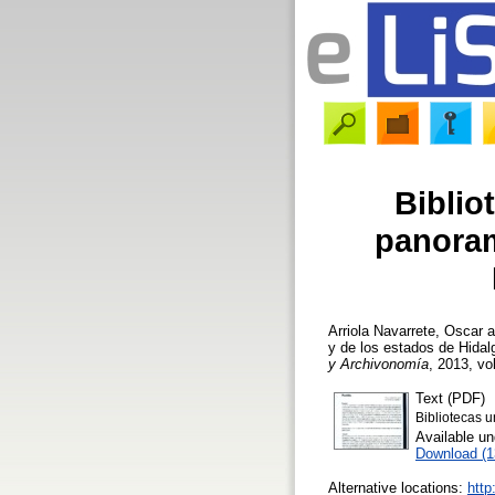
Biblio
panoram
Arriola Navarrete, Oscar
a
y de los estados de Hida
y Archivonomía
, 2013, vol
Text (PDF)
Bibliotecas u
Available u
Download (
Alternative locations:
http