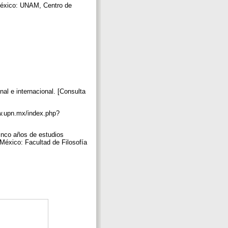
 México: UNAM, Centro de
al e internacional. [Consulta
ww.upn.mx/index.php?
cinco años de estudios
 México: Facultad de Filosofía