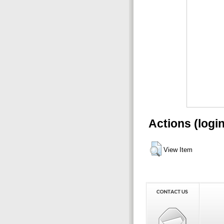
Actions (logi
View Item