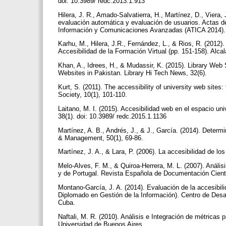
doi: 10.3989/ redc.2013.1.913
Hilera, J. R., Amado-Salvatierra, H., Martínez, D., Viera,
evaluación automática y evaluación de usuarios. Actas de
Información y Comunicaciones Avanzadas (ATICA 2014)
Karhu, M., Hilera, J.R., Fernández, L., & Rios, R. (2012). 
Accesibilidad de la Formación Virtual (pp. 151-158). Alca
Khan, A., Idrees, H., & Mudassir, K. (2015). Library Web S
Websites in Pakistan. Library Hi Tech News, 32(6).
Kurt, S. (2011). The accessibility of university web sites:
Society, 10(1), 101-110.
Laitano, M. I. (2015). Accesibilidad web en el espacio un
38(1). doi: 10.3989/ redc.2015.1.1136
Martínez, A. B., Andrés, J., & J., García. (2014). Deter
& Management, 50(1), 69-86.
Martínez, J. A., & Lara, P. (2006). La accesibilidad de 
Melo-Alves, F. M., & Quiroa-Herrera, M. L. (2007). Anális
y de Portugal. Revista Española de Documentación Cientí
Montano-García, J. A. (2014). Evaluación de la accesibili
Diplomado en Gestión de la Información). Centro de Desa
Cuba.
Naftali, M. R. (2010). Análisis e Integración de métricas 
Universidad de Buenos Aires.