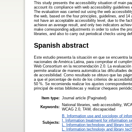
This study presents the accessibility situation of main pag
account its compliance with web accessibility guideline
The evaluation was carried out using the web accessibilit
the web, based on the four principles, guidelines, and 14 
not have an acceptable accessibility level, due to the fact
achieve an average result, and only two indicators achiev
make corresponding adjustments in order to solve the pro
libraries, and also to carry out periodical checks using de
Spanish abstract
Este estudio presenta la situación en que se encuentra la 
nacionales de América Latina, para comprobar el cumplim
Web Consortium en la recomendación 2.0. La evaluación se
permite analizar de manera automática las dificultades de
de accesibilidad. Como resultado se obtuvo que las págin
a que el porcentaje de éxito de los criterios de accesibil
50 %. Se recomienda realizar los ajustes correspondientes
principal de estas bibliotecas y realizar chequeos periódic
Item type:
Journal article (Paginated)
National libraries, web accessibility, WC
Keywords:
WCAG 2.0, TAW, discapacidad
B. Information use and sociology of info
I. Information treatment for information s
Subjects:
L. Information technology and library tec
L. Information technology and library tec