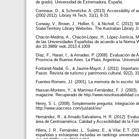
de grado). Universidad de Extremadura, España.
Comeaux, D., & Schmetzke, A. (2013). Accessibility of ac
(2002‐2012). Library Hi Tech, 31(1), 8-33.
Conway, V., Brown, J., Hollier, S., & Nicholl, C. (2012). 
State/Territory Library Websites. The Australian Library J
Chacón-Medina, A., Chacón-López, H., López-Justicia, M.
de las Universidades Españolas de acuerdo a la Norma W
doi:10.3989/ redc.2013.4.1009
Díaz, F., Harari, I., & Amadeo, P. (2008). Evaluación de A
Provincia de Buenos Aires. La Plata, Argentina: Universi
Fontanet-Nadal, G., & Jaume-Mayol, J. (2011). Importanci
Pasos: Revista de turismo y patrimonio cultural, 92(2), 
Fuentes-Romero, JJ. (2001). La memoria de lo escrito: bi
Hassan-Montero, Y., & Martínez-Fernández, F. J. (2003). 
magazine. Recuperado de http://www.nosolousabilidad.co
Henry, S. L. (2008). Simplemente pregunta: Integración d
http://www.uiaccess.com/justask/es/
Hernández, R., & Amado-Salvatierra, H. R. (2012). Evalua
área de Centroamérica. Calidad y Accesibilidad de la For
Hilera, J. R., Fernández, L., Suárez, E., & Vilar, E.T. (
españolas y extranjeras incluidas en rankings universitar