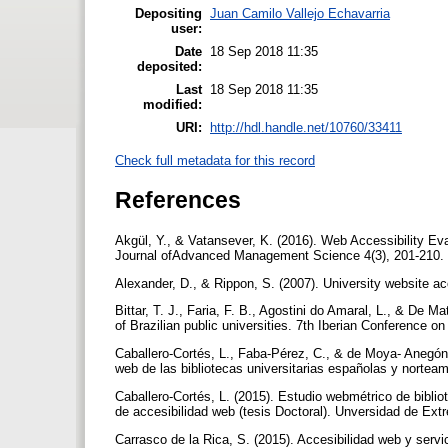
Depositing
Juan Camilo Vallejo Echavarria
user:
Date
18 Sep 2018 11:35
deposited:
Last
18 Sep 2018 11:35
modified:
URI:
http://hdl.handle.net/10760/33411
Check full metadata for this record
References
Akgül, Y., & Vatansever, K. (2016). Web Accessibility Eva
Journal ofAdvanced Management Science 4(3), 201-210.
Alexander, D., & Rippon, S. (2007). University website 
Bittar, T. J., Faria, F. B., Agostini do Amaral, L., & De 
of Brazilian public universities. 7th Iberian Conference
Caballero-Cortés, L., Faba-Pérez, C., & de Moya- Anegón,
web de las bibliotecas universitarias españolas y norteam
Caballero-Cortés, L. (2015). Estudio webmétrico de biblio
de accesibilidad web (tesis Doctoral). Unversidad de E
Carrasco de la Rica, S. (2015). Accesibilidad web y servi