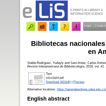
Login
Create 
Bibliotecas nacionales
en Am
Stable-Rodríguez, Yudayly
and
Sam-Anlas, Carlos Antoni
Revista Interamericana de Bibliotecología
, 2018, vol. 41,
Text
v41n3a04.pdf
Download (601kB)
|
Preview
Alternative locations:
https://aprendeenlinea.udea.edu.co
English abstract