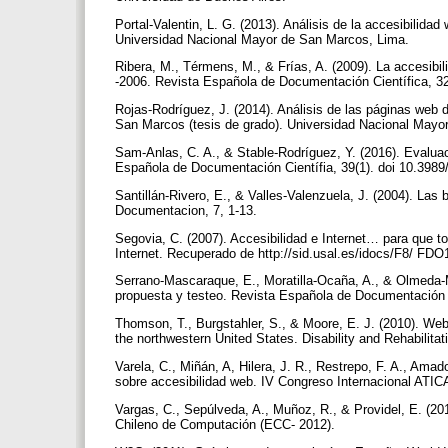
Portal-Valentin, L. G. (2013). Análisis de la accesibilida
Universidad Nacional Mayor de San Marcos, Lima.
Ribera, M., Térmens, M., & Frías, A. (2009). La accesib
-2006. Revista Española de Documentación Científica, 32
Rojas-Rodríguez, J. (2014). Análisis de las páginas web d
San Marcos (tesis de grado). Universidad Nacional May
Sam-Anlas, C. A., & Stable-Rodríguez, Y. (2016). Evaluac
Española de Documentación Científia, 39(1). doi 10.398
Santillán-Rivero, E., & Valles-Valenzuela, J. (2004). Las 
Documentacion, 7, 1-13.
Segovia, C. (2007). Accesibilidad e Internet… para que 
Internet. Recuperado de http://sid.usal.es/idocs/F8/ FDO
Serrano-Mascaraque, E., Moratilla-Ocaña, A., & Olmeda-Mar
propuesta y testeo. Revista Española de Documentación C
Thomson, T., Burgstahler, S., & Moore, E. J. (2010). Web 
the northwestern United States. Disability and Rehabilita
Varela, C., Miñán, A, Hilera, J. R., Restrepo, F. A., Amad
sobre accesibilidad web. IV Congreso Internacional ATIC
Vargas, C., Sepúlveda, A., Muñoz, R., & Providel, E. (20
Chileno de Computación (ECC- 2012).