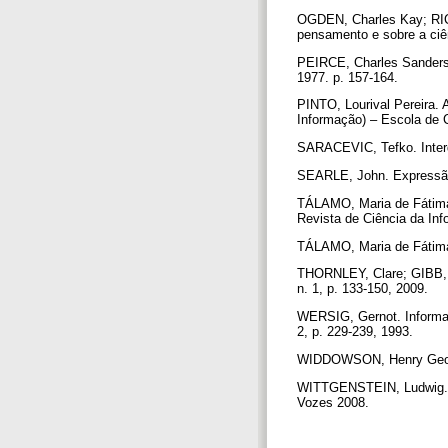
OGDEN, Charles Kay; RICH
pensamento e sobre a ciê
PEIRCE, Charles Sanders.
1977. p. 157-164.
PINTO, Lourival Pereira. 
Informação) – Escola de 
SARACEVIC, Tefko. Interdis
SEARLE, John. Expressão 
TÁLAMO, Maria de Fátima
Revista de Ciência da Info
TÁLAMO, Maria de Fátima 
THORNLEY, Clare; GIBB, Fo
n. 1, p. 133-150, 2009.
WERSIG, Gernot. Informat
2, p. 229-239, 1993.
WIDDOWSON, Henry George
WITTGENSTEIN, Ludwig. Inv
Vozes 2008.