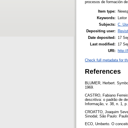
procesos de formación de 
Item type:
Newsp
Keywords:
Leito
Subjects:
C. Use
Depositing user:
Revis
Date deposited:
17 Se
Last modified:
17 Se
URI:
http:/
Check full metadata for th
References
BLUMER, Herbert. Symbolic
1969.
CASTRO, Fabiano Ferreira
descritiva: o padrão de de
Informação, v. 38, n. 1, p
CROATTO, Joaquim Severin
Sinodal; São Paulo: Paul
ECO, Umberto. O conceit