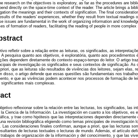
e research on the objectives is exploratory, as far as the procedures are bibl
epend directly on the space-time context of the reader. The article brings a bib
ation the meanings and their contexts of signification. The final considerations
results of the readers' experiences, whether they result from textual readings o
ese issues are fundamental in the work of organizing information and knowledg
s of formation of readers, facilitating the reading of people in more complex 
bstract
ivo refletir sobre a relação entre as leituras, os significados, as interpretaç
 A pesquisa quanto aos objetivos, é exploratória, quanto aos procedimentos é 
ações dependem diretamente do contexto espaço-tempo do leitor. O artigo traz
ipais de investigação os significados e seus contextos de significação. As 
ori, que as leituras são resultados de vivências dos leitores, sejam elas, re
ém disso, o artigo defende que essas questões são fundamentais nos trabalh
nto, e que as vivências podem acontecer nos processos de formação de leitor
 significantes mais complexas.
ract
jetivo reflexionar sobre la relación entre las lecturas, los significados, las i
 la Ciencia de la Información. La investigación en cuanto a los objetivos, es e
ráfica, y trae como hipótesis que las interpretaciones dependen directamente
ae una revisión bibliográfica eligiendo como temas principales de investigación 
. Las consideraciones finales confirman, aunque a priori, que las lecturas so
 resultantes de lecturas textuales o lecturas de mundo. Además, el artículo de
trabajos de organización de la información y del conocimiento, y que las vive