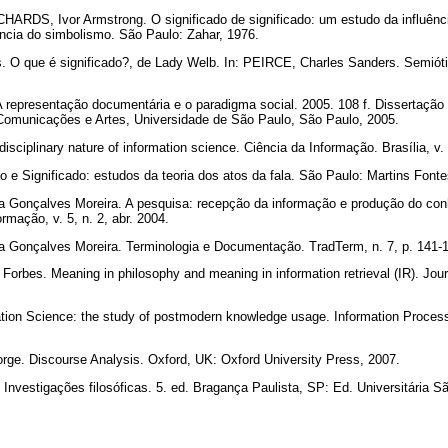
ARDS, Ivor Armstrong. O significado de significado: um estudo da influênc
ncia do simbolismo. São Paulo: Zahar, 1976.
 O que é significado?, de Lady Welb. In: PEIRCE, Charles Sanders. Semióti
A representação documentária e o paradigma social. 2005. 108 f. Dissertaçã
Comunicações e Artes, Universidade de São Paulo, São Paulo, 2005.
ciplinary nature of information science. Ciência da Informação. Brasília, v. 
e Significado: estudos da teoria dos atos da fala. São Paulo: Martins Font
 Gonçalves Moreira. A pesquisa: recepção da informação e produção do co
rmação, v. 5, n. 2, abr. 2004.
Gonçalves Moreira. Terminologia e Documentação. TradTerm, n. 7, p. 141-
rbes. Meaning in philosophy and meaning in information retrieval (IR). Jour
ion Science: the study of postmodern knowledge usage. Information Proces
. Discourse Analysis. Oxford, UK: Oxford University Press, 2007.
estigações filosóficas. 5. ed. Bragança Paulista, SP: Ed. Universitária Sã