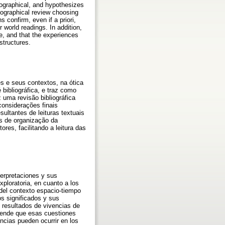
iographical, and hypothesizes
liographical review choosing
 confirm, even if a priori,
r world readings. In addition,
e, and that the experiences
structures.
ões e seus contextos, na ótica
bibliográfica, e traz como
 uma revisão bibliográfica
considerações finais
sultantes de leituras textuais
os de organização da
es, facilitando a leitura das
nterpretaciones y sus
xploratoria, en cuanto a los
 del contexto espacio-tiempo
los significados y sus
n resultados de vivencias de
fiende que esas cuestiones
ncias pueden ocurrir en los