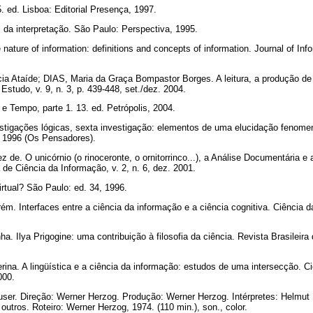
 ed. Lisboa: Editorial Presença, 1997.
 da interpretação. São Paulo: Perspectiva, 1995.
ure of information: definitions and concepts of information. Journal of Infor
a Ataíde; DIAS, Maria da Graça Bompastor Borges. A leitura, a produção de
 Estudo, v. 9, n. 3, p. 439-448, set./dez. 2004.
 Tempo, parte 1. 13. ed. Petrópolis, 2004.
igações lógicas, sexta investigação: elementos de uma elucidação fenome
, 1996 (Os Pensadores).
 de. O unicórnio (o rinoceronte, o ornitorrinco...), a Análise Documentária 
de Ciência da Informação, v. 2, n. 6, dez. 2001.
irtual? São Paulo: ed. 34, 1996.
m. Interfaces entre a ciência da informação e a ciência cognitiva. Ciência da
 Ilya Prigogine: uma contribuição à filosofia da ciência. Revista Brasileira 
a. A lingüística e a ciência da informação: estudos de uma intersecção. Ci
2000.
r. Direção: Werner Herzog. Produção: Werner Herzog. Intérpretes: Helmut D
 outros. Roteiro: Werner Herzog, 1974. (110 min.), son., color.