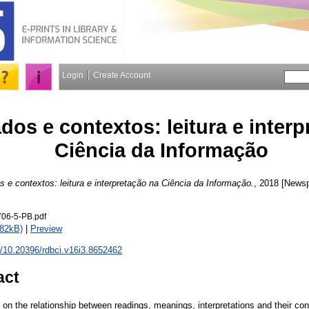
Login
Create Account
ados e contextos: leitura e inter
Ciência da Informação
s e contextos: leitura e interpretação na Ciência da Informação.
, 2018 [Newsp
06-5-PB.pdf
882kB)
|
Preview
rg/10.20396/rdbci.v16i3.8652462
act
ct on the relationship between readings, meanings, interpretations and their con