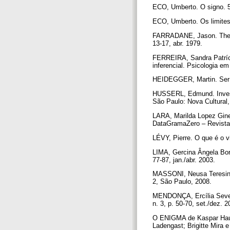
ECO, Umberto. O signo. 5.
ECO, Umberto. Os limites
FARRADANE, Jason. The nat
13-17, abr. 1979.
FERREIRA, Sandra Patríci
inferencial. Psicologia em
HEIDEGGER, Martin. Ser e
HUSSERL, Edmund. Invest
São Paulo: Nova Cultural
LARA, Marilda Lopez Ginez
DataGramaZero – Revista 
LÉVY, Pierre. O que é o v
LIMA, Gercina Ângela Boré
77-87, jan./abr. 2003.
MASSONI, Neusa Teresinha.
2, São Paulo, 2008.
MENDONÇA, Ercília Severin
n. 3, p. 50-70, set./dez. 
O ENIGMA de Kaspar Hause
Ladengast; Brigitte Mira e