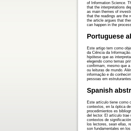
of Information Science. Th
that the interpretations d
as main themes of investig
that the readings are the 
the article argues that th
can happen in the processe
Portuguese a
Este artigo tem como objet
da Ciência da Informação.
hipótese que as interpret
elegendo como temas princ
confirmam, mesmo que a pri
ou leituras de mundo. Al
informação e do conhecime
pessoas em estruturantes
Spanish abst
Este artículo tiene como ob
contextos, en la óptica de
procedimientos es bibliog
del lector. El artículo tr
contextos de significación
los lectores, sean ellas,
son fundamentales en los 