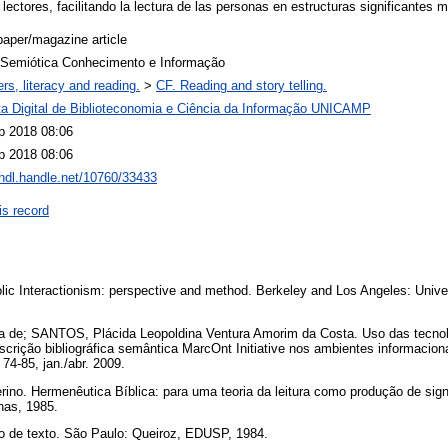
lectores, facilitando la lectura de las personas en estructuras significantes 
aper/magazine article
r Semiótica Conhecimento e Informação
rs, literacy and reading.
>
CF. Reading and story telling.
ta Digital de Biblioteconomia e Ciência da Informação UNICAMP
p 2018 08:06
p 2018 08:06
/hdl.handle.net/10760/33433
is record
 Interactionism: perspective and method. Berkeley and Los Angeles: Univers
 de; SANTOS, Plácida Leopoldina Ventura Amorim da Costa. Uso das tecnol
scrição bibliográfica semântica MarcOnt Initiative nos ambientes informaciona
. 74-85, jan./abr. 2009.
o. Hermenêutica Bíblica: para uma teoria da leitura como produção de sign
inas, 1985.
o de texto. São Paulo: Queiroz, EDUSP, 1984.