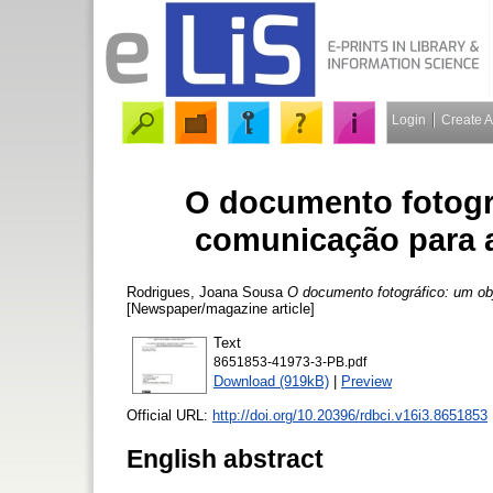
Login
Create 
O documento fotográ
comunicação para 
Rodrigues, Joana Sousa
O documento fotográfico: um ob
[Newspaper/magazine article]
Text
8651853-41973-3-PB.pdf
Download (919kB)
|
Preview
Official URL:
http://doi.org/10.20396/rdbci.v16i3.8651853
English abstract