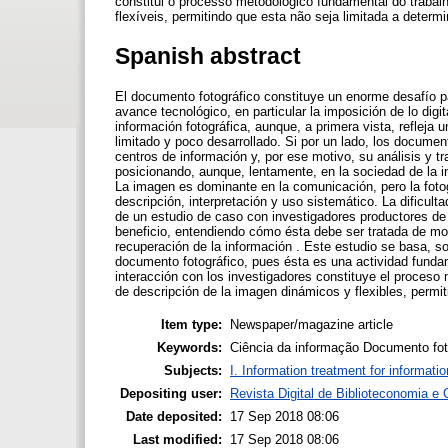
constitui o processo metodológico fundamental do trabal
flexíveis, permitindo que esta não seja limitada a deter
Spanish abstract
El documento fotográfico constituye un enorme desafío pa
avance tecnológico, en particular la imposición de lo digi
información fotográfica, aunque, a primera vista, reflej
limitado y poco desarrollado. Si por un lado, los documen
centros de información y, por ese motivo, su análisis y tr
posicionando, aunque, lentamente, en la sociedad de la 
La imagen es dominante en la comunicación, pero la fotogr
descripción, interpretación y uso sistemático. La dificul
de un estudio de caso con investigadores productores de 
beneficio, entendiendo cómo ésta debe ser tratada de mod
recuperación de la información . Este estudio se basa, so
documento fotográfico, pues ésta es una actividad fundam
interacción con los investigadores constituye el proceso
de descripción de la imagen dinámicos y flexibles, permi
Item type:
Newspaper/magazine article
Keywords:
Ciência da informação Documento fot
Subjects:
I. Information treatment for informati
Depositing user:
Revista Digital de Biblioteconomia 
Date deposited:
17 Sep 2018 08:06
Last modified:
17 Sep 2018 08:06