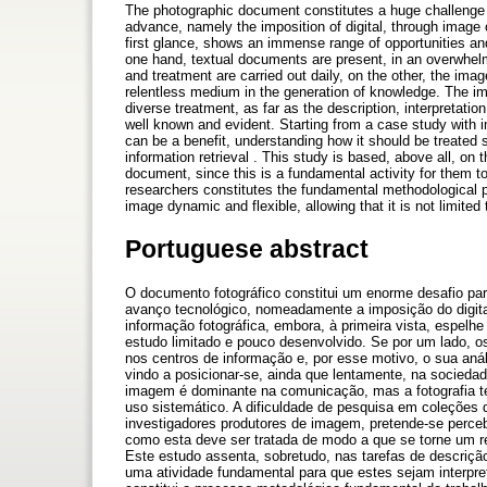
The photographic document constitutes a huge challenge fo
advance, namely the imposition of digital, through image 
first glance, shows an immense range of opportunities and 
one hand, textual documents are present, in an overwhelmin
and treatment are carried out daily, on the other, the ima
relentless medium in the generation of knowledge. The im
diverse treatment, as far as the description, interpretatio
well known and evident. Starting from a case study with 
can be a benefit, understanding how it should be treated s
information retrieval . This study is based, above all, on
document, since this is a fundamental activity for them to
researchers constitutes the fundamental methodological pr
image dynamic and flexible, allowing that it is not limited
Portuguese abstract
O documento fotográfico constitui um enorme desafio p
avanço tecnológico, nomeadamente a imposição do digita
informação fotográfica, embora, à primeira vista, espel
estudo limitado e pouco desenvolvido. Se por um lado, 
nos centros de informação e, por esse motivo, o sua aná
vindo a posicionar-se, ainda que lentamente, na socied
imagem é dominante na comunicação, mas a fotografia te
uso sistemático. A dificuldade de pesquisa em coleções
investigadores produtores de imagem, pretende-se perceb
como esta deve ser tratada de modo a que se torne um re
Este estudo assenta, sobretudo, nas tarefas de descrição
uma atividade fundamental para que estes sejam interpre