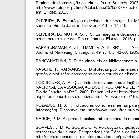
Práticas de dinamização da leitura. Porto: Setepés, 2007
http://www.setepes.pt/Imgs/Colectanea%20de%20Text
em: 17 dez. 2017.
OLIVEIRA, B. Estratégias e decisões de serviços. In: MA
sucesso. Rio de Janeiro: Elsevier, 2013. p: 145-158.
OLIVEIRA, B.; MOTTA, S. L. S. Estratégias e decisões de
ações para o sucesso. Rio de Janeiro: Elsevier, 2013. p:
PARASURAMAN, A; ZEITHAML, V. A; BERRY, L. L. A concept
Journal of Marketing, Chicago, v. 49, n. 4, p. 41-50, 1985
RANGANATHAN, S. R. As cinco leis da biblioteconomia. B
RASCHE, F.; VARVAKIS, G. Bibliotecas públicas e seus 
gestão e profissão: abordagens para o estudo da ciência 
RODRIGUES, A. M. Qualidade de serviços e satisfação d
NACIONAL DA ASSOCIAÇÃO DOS PROGRAMAS DE POS-G
Rio de Janeiro: ANPAD, 2000. Disponível em: http://doc
aspectos-conceituais-distintivos.html. Acesso em: 02 fe
ROZADOS, H. B. F. Indicadores como ferramentas para g
Informação). Disponível em: http://www.lume.ufrgs.br/b
SENGE, P. M. A quinta disciplina: arte e prática da organ
SOARES, L. M. F.; SOUSA, C. V. Percepção da qualidade 
perspectiva do usuário. Perspectivas em Ciência da Inform
http://portaldeperiodicos.eci.ufmg.br/index.php/pci/artic