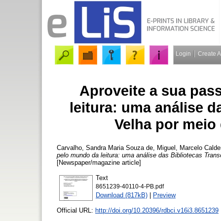
Login
Create 
Aproveite a sua pas
leitura: uma análise d
Velha por meio
Carvalho, Sandra Maria Souza de
,
Miguel, Marcelo Calder
pelo mundo da leitura: uma análise das Bibliotecas Trans
[Newspaper/magazine article]
Text
8651239-40110-4-PB.pdf
Download (817kB)
|
Preview
Official URL:
http://doi.org/10.20396/rdbci.v16i3.8651239