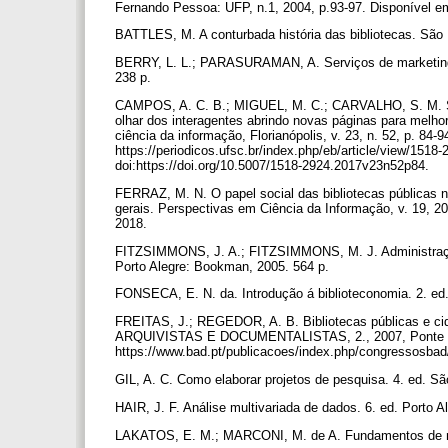
Fernando Pessoa: UFP, n.1, 2004, p.93-97. Disponível em
BATTLES, M. A conturbada história das bibliotecas. São 
BERRY, L. L.; PARASURAMAN, A. Serviços de marketing:
238 p.
CAMPOS, A. C. B.; MIGUEL, M. C.; CARVALHO, S. M. S. d
olhar dos interagentes abrindo novas páginas para melhori
ciência da informação, Florianópolis, v. 23, n. 52, p. 8
https://periodicos.ufsc.br/index.php/eb/article/view/15
doi:https://doi.org/10.5007/1518-2924.2017v23n52p84.
FERRAZ, M. N. O papel social das bibliotecas públicas n
gerais. Perspectivas em Ciência da Informação, v. 19, 20
2018.
FITZSIMMONS, J. A.; FITZSIMMONS, M. J. Administração 
Porto Alegre: Bookman, 2005. 564 p.
FONSECA, E. N. da. Introdução á biblioteconomia. 2. ed
FREITAS, J.; REGEDOR, A. B. Bibliotecas públicas 
ARQUIVISTAS E DOCUMENTALISTAS, 2., 2007, Ponte Delg
https://www.bad.pt/publicacoes/index.php/congressosbad
GIL, A. C. Como elaborar projetos de pesquisa. 4. ed. Sã
HAIR, J. F. Análise multivariada de dados. 6. ed. Porto 
LAKATOS, E. M.; MARCONI, M. de A. Fundamentos de meto