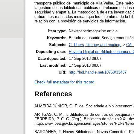
transporte público del municipio de Vila Velha. Este métod
la gestión de las bibliotecas públicas en relación con las 
seguridad y empatía. La metodología de esta investigación
crítico. Los resultados indican que los miembros de la bi
relación con la provisión de servicios de información.
Item type:
Newspaper/magazine article
Keywords:
Estudo de usuário Serviço comunitár
Subjects:
C. Users, literacy and reading.
>
CA. 
Depositing user:
Revista Digital de Biblioteconomia 
Date deposited:
17 Sep 2018 08:07
Last modified:
17 Sep 2018 08:07
URI:
http://hdl.handle.net/10760/33437
Check full metadata for this record
References
ALMEIDA JÚNIOR, O. F. de. Sociedade e biblioteconomia
ARTIGAS, C. M. T. Bibliotecas de centros de pesquisa no
FERREIRA, P. C. G. (Org.). Biblioteca do século XXI: des
http://www.ipea.gov.br/agencia/images/stories/PDFs/livr
BARGANHA, F. Novas Bibliotecas, Novos Conceitos. Revi