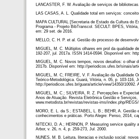
LANCASTER, F. W. Avaliação de serviços de bibliotecas.
LAS CASAS, A. L. Qualidade total em serviços: conceitos
MAPA CULTURAL [Secretaria de Estado da Cultura do Esp
Programa - Projeto BibTranscol. SECULT: BPES, Vitória, 
em: 29 set. de 2016.
MELLO, C. H. P. et al. Gestão do processo de desenvolvi
MIGUEL, M. C. Múltiplos olhares em prol da qualidade de 
192-207, jul. 2017a. ISSN 1414-0594. Disponível em: http
MIGUEL, M. C. Novos tempos, novos desafios: o olhar dos
2017b. Disponível em: http://periodicos.ufes.br/sinais/a
MIGUEL, M. C; FREIRE, V. F. Avaliação da Qualidade O
Teórico-Metodológica. Guará, Vitória, n. 05, p. 103-116, 
http://periodicos.ufes.br/guara/article/view/14350/10092
MIGUEL, M. C.; SILVEIRA, R. Z. Percepções e Expectat
Anos de Atuação. Revista Eletrônica Gestão e Serviços, v
www.metodista.br/revistas/revistas-ims/index.php/REGS/
MORO, E. L. da S.; ESTABEL, L. B.; BEHR, A. Gestão em 
conhecimentos e práticas. Porto Alegre: Penso, 2014, cap
NITECKI, D. A.; HERNON, P. Measuring service quality at 
Arbor, v. 26, n. 4, p. 259-273, Jul. 2000.
NUNES, M. B. Leitura, literacias e inclusão social: novos