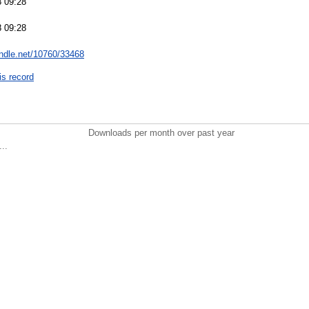
 09:28
 09:28
andle.net/10760/33468
is record
Downloads per month over past year
..