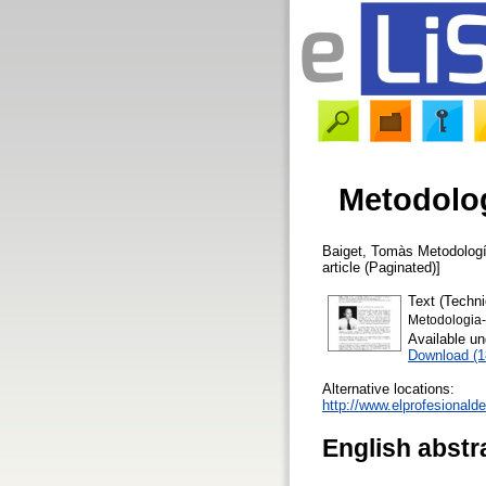
Metodolog
Baiget, Tomàs
Metodología
article (Paginated)]
Text (Techn
Metodologia-e
Available u
Download (
Alternative locations:
http://www.elprofesionald
English abstr