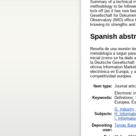
Summary of a technical m
methodology to be followed 
kick-off (as it has now b
Gesellschaft für Dokumen
Observatory (IMO) office t
knowing its strengths and
Spanish abst
Reseña de una reunión téc
metodología a seguir para 
inicial (como se ha dado 
la Deutsche Gesellschaft
oficina Information Marke
electrónica en Europa, y a
competitividad europea.
Item type:
Journal arti
Electronic 
Keywords:
Definitions;
Europea; Es
G. Industry,
Subjects:
H. Informati
I. Informati
Depositing
Tomàs Baig
user: