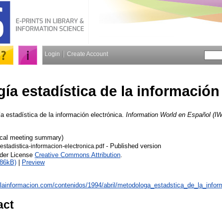
Login
Create Account
ía estadística de la información
 estadística de la información electrónica.
Information World en Español (I
ical meeting summary)
- Published version
stadistica-informacion-electronica.pdf
nder License
Creative Commons Attribution
.
186kB)
|
Preview
elainformacion.com/contenidos/1994/abril/metodologa_estadstica_de_la_infor
act