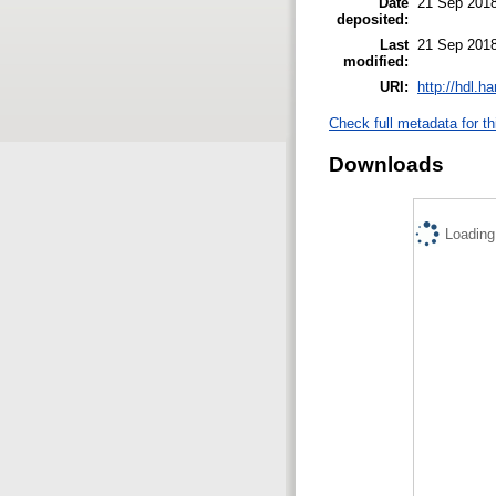
Date
21 Sep 2018
deposited:
Last
21 Sep 2018
modified:
URI:
http://hdl.h
Check full metadata for th
Downloads
Loading.