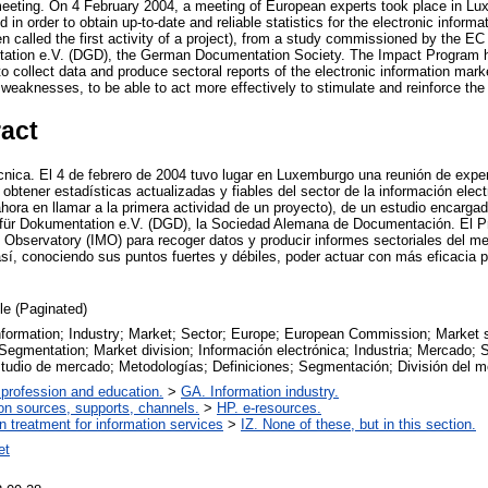
eeting. On 4 February 2004, a meeting of European experts took place in Lu
in order to obtain up-to-date and reliable statistics for the electronic informati
een called the first activity of a project), from a study commissioned by the
tation e.V. (DGD), the German Documentation Society. The Impact Program h
o collect data and produce sectoral reports of the electronic information mark
 weaknesses, to be able to act more effectively to stimulate and reinforce t
ract
nica. El 4 de febrero de 2004 tuvo lugar en Luxemburgo una reunión de exper
obtener estadísticas actualizadas y fiables del sector de la información electr
ahora en llamar a la primera actividad de un proyecto), de un estudio encarga
 für Dokumentation e.V. (DGD), la Sociedad Alemana de Documentación. El P
t Observatory (IMO) para recoger datos y producir informes sectoriales del m
sí, conociendo sus puntos fuertes y débiles, poder actuar con más eficacia pa
cle (Paginated)
information; Industry; Market; Sector; Europe; European Commission; Market 
 Segmentation; Market division; Información electrónica; Industria; Mercado;
tudio de mercado; Metodologías; Definiciones; Segmentación; División del m
 profession and education.
>
GA. Information industry.
on sources, supports, channels.
>
HP. e-resources.
on treatment for information services
>
IZ. None of these, but in this section.
et