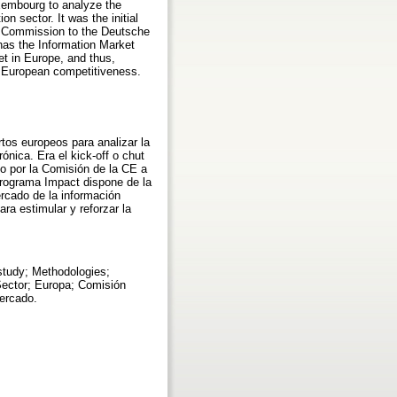
xembourg to analyze the
on sector. It was the initial
 EC Commission to the Deutsche
as the Information Market
et in Europe, and thus,
he European competitiveness.
tos europeos para analizar la
ónica. Era el kick-off o chut
do por la Comisión de la CE a
rograma Impact dispone de la
ercado de la información
ra estimular y reforzar la
study; Methodologies;
 Sector; Europa; Comisión
ercado.