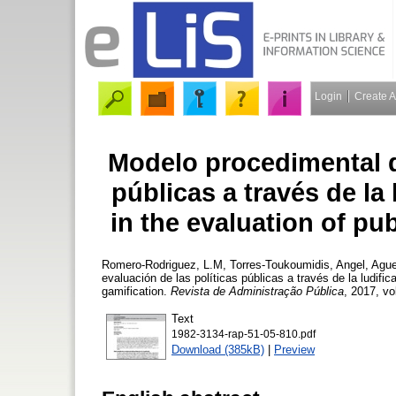
Login
Create 
Modelo procedimental de
públicas a través de la
in the evaluation of pu
Romero-Rodriguez, L.M
,
Torres-Toukoumidis, Angel
,
Ague
evaluación de las políticas públicas a través de la ludific
gamification.
Revista de Administração Pública
, 2017, vo
Text
1982-3134-rap-51-05-810.pdf
Download (385kB)
|
Preview