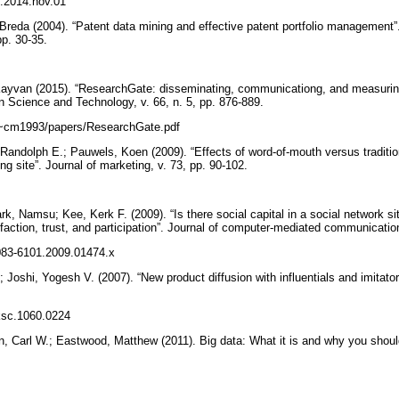
pi.2014.nov.01
Breda (2004). “Patent data mining and effective patent portfolio management”.
pp. 30-35.
ayvan (2015). “ResearchGate: disseminating, communicationg, and measuring 
on Science and Technology, v. 66, n. 5, pp. 876-889.
k/~cm1993/papers/ResearchGate.pdf
 Randolph E.; Pauwels, Koen (2009). “Effects of word-of-mouth versus traditio
ing site”. Journal of marketing, v. 73, pp. 90-102.
rk, Namsu; Kee, Kerk F. (2009). “Is there social capital in a social network 
isfaction, trust, and participation”. Journal of computer-mediated communicatio
.1083-6101.2009.01474.x
 Joshi, Yogesh V. (2007). “New product diffusion with influentials and imitator
mksc.1060.0224
son, Carl W.; Eastwood, Matthew (2011). Big data: What it is and why you shou