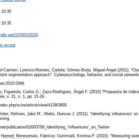
 10:35
 10:35
andle.net/10760/33530
is record
l-Carmen; Lorenzo-Romero, Carlota; Gómez-Borja, Miguel-Ángel (2011). “Classi
latent segmentation approach”. Cyberpsychology, behavior, and social networki
yber.2010.0346
s; Figuerola, Carlos G.; Zazo-Rodríguez, Ángel F. (2015) “Propuesta de índice
re, v. 21, n. 1, pp. 21-26.
index.php/scire/article/view/4139/3805
ter; Hofman, Jake M.; Watts, Duncan J. (2011). “Identifying ‘influencers’ on 
ining.
net/publication/52003758_Identifying_’Influencers’_on_Twitter
Hamed; Benevenuto, Fabrício; Gummadi, Krishna P. (2010). “Measuring user i