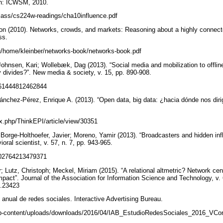
. En: ICWSM, 2010.
class/cs224w-readings/cha10influence.pdf
Jon (2010). Networks, crowds, and markets: Reasoning about a highly connec
ess.
du/home/kleinber/networks-book/networks-book.pdf
Johnsen, Kari; Wollebæk, Dag (2013). “Social media and mobilization to offli
y divides?”. New media & society, v. 15, pp. 890-908.
1461444812462844
ánchez-Pérez, Enrique A. (2013). “Open data, big data: ¿hacia dónde nos diri
dex.php/ThinkEPI/article/view/30351
orge-Holthoefer, Javier; Moreno, Yamir (2013). “Broadcasters and hidden influ
ioral scientist, v. 57, n. 7, pp. 943-965.
0002764213479371
; Lutz, Christoph; Meckel, Miriam (2015). “A relational altmetric? Network ce
 impact”. Journal of the Association for Information Science and Technology, v.
si.23423
 anual de redes sociales. Interactive Advertising Bureau.
/wp-content/uploads/downloads/2016/04/IAB_EstudioRedesSociales_2016_VCo