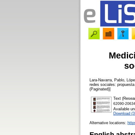
Medici
so
Lara-Navarra, Pablo
,
Lópe
redes sociales: propuest
(Paginated)]
Text (Resear
62090-20634
Available u
Download (
Alternative locations:
http
English abstr