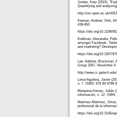
Jordan, Katy (2015). “Exp
Quantifying and analysin
http://oro.open.ac.uk/435
Keenan, Andrew; Shiri, Ali 
438-450.
https://doi.org/10.1108/
Krallman, Alexandra; Pell
amongst Facebook, Twitter
and marketing? Developme
https://doi.org/10.1007/
Lee, Adeline; Bruckman, A
Group 2007, November 4-7
http://www.cc.gatech.edu
Leiva-Aguilera, Javier (20
n. 7. ISBN: 978 84 9788 
Marquina-Arenas, Julián (
información, n. 12. ISBN
Martínez-Martínez, Silvia;
profesional de la informac
https://doi.org/10.3145/e