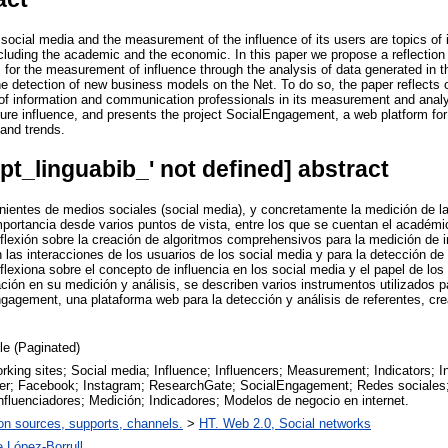
 social media and the measurement of the influence of its users are topics of
including the academic and the economic. In this paper we propose a reflection
for the measurement of influence through the analysis of data generated in th
e detection of new business models on the Net. To do so, the paper reflects o
 of information and communication professionals in its measurement and analy
re influence, and presents the project SocialEngagement, a web platform for 
 and trends.
opt_linguabib_' not defined] abstract
enientes de medios sociales (social media), y concretamente la medición de la
portancia desde varios puntos de vista, entre los que se cuentan el académ
eflexión sobre la creación de algoritmos comprehensivos para la medición de i
 las interacciones de los usuarios de los social media y para la detección 
eflexiona sobre el concepto de influencia en los social media y el papel de los
ción en su medición y análisis, se describen varios instrumentos utilizados p
gagement, una plataforma web para la detección y análisis de referentes, cre
cle (Paginated)
rking sites; Social media; Influence; Influencers; Measurement; Indicators; 
ter; Facebook; Instagram; ResearchGate; SocialEngagement; Redes sociales;
Influenciadores; Medición; Indicadores; Modelos de negocio en internet.
on sources, supports, channels.
>
HT. Web 2.0, Social networks
e López-Borrull