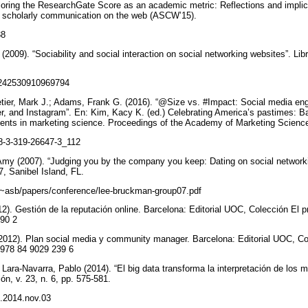
loring the ResearchGate Score as an academic metric: Reflections and implica
g scholarly communication on the web (ASCW’15).
38
(2009). “Sociability and social interaction on social networking websites”. Libr
00242530910969794
etier, Mark J.; Adams, Frank G. (2016). “@Size vs. #Impact: Social media e
, and Instagram”. En: Kim, Kacy K. (ed.) Celebrating America’s pastimes: Ba
nts in marketing science. Proceedings of the Academy of Marketing Scienc
978-3-319-26647-3_112
my (2007). “Judging you by the company you keep: Dating on social networkin
, Sanibel Island, FL.
/~asb/papers/conference/lee-bruckman-group07.pdf
12). Gestión de la reputación online. Barcelona: Editorial UOC, Colección El p
990 2
2012). Plan social media y community manager. Barcelona: Editorial UOC, Col
: 978 84 9029 239 6
 Lara-Navarra, Pablo (2014). “El big data transforma la interpretación de los m
ión, v. 23, n. 6, pp. 575-581.
pi.2014.nov.03