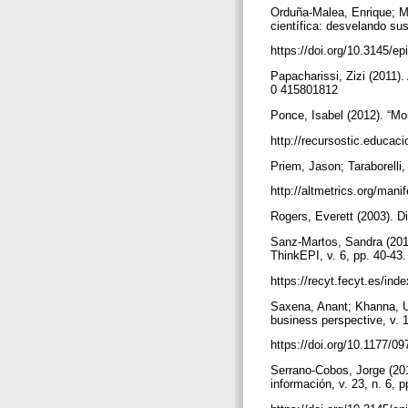
Orduña-Malea, Enrique; M
científica: desvelando sus
https://doi.org/10.3145/e
Papacharissi, Zizi (2011)
0 415801812
Ponce, Isabel (2012). “Mo
http://recursostic.educac
Priem, Jason; Taraborelli,
http://altmetrics.org/mani
Rogers, Everett (2003). D
Sanz-Martos, Sandra (2012
ThinkEPI, v. 6, pp. 40-43
https://recyt.fecyt.es/in
Saxena, Anant; Khanna, Ud
business perspective, v. 1
https://doi.org/10.1177/
Serrano-Cobos, Jorge (2014
información, v. 23, n. 6, 