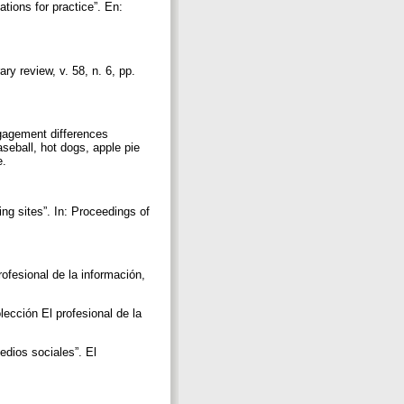
tions for practice”. En:
ary review, v. 58, n. 6, pp.
ngagement differences
seball, hot dogs, apple pie
e.
g sites”. In: Proceedings of
rofesional de la información,
ección El profesional de la
edios sociales”. El