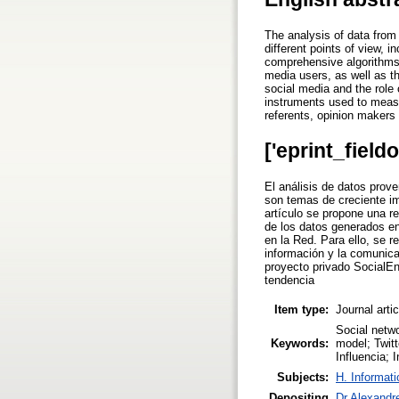
The analysis of data from
different points of view, 
comprehensive algorithms 
media users, as well as th
social media and the role
instruments used to measu
referents, opinion makers
['eprint_field
El análisis de datos prov
son temas de creciente im
artículo se propone una r
de los datos generados en
en la Red. Para ello, se r
información y la comunica
proyecto privado SocialEn
tendencia
Item type:
Journal arti
Social netwo
Keywords:
model; Twit
Influencia; 
Subjects:
H. Informati
Depositing
Dr Alexandr