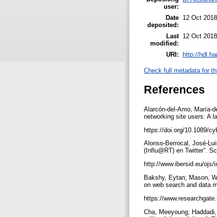
user:
Date
12 Oct 2018
deposited:
Last
12 Oct 2018
modified:
URI:
http://hdl.h
Check full metadata for th
References
Alarcón-del-Amo, María-de
networking site users: A 
https://doi.org/10.1089/c
Alonso-Berrocal, José-Lui
(Influ@RT) en Twitter”. Sci
http://www.ibersid.eu/ojs/
Bakshy, Eytan; Mason, Win
on web search and data m
https://www.researchgate.
Cha, Meeyoung; Haddadi, 