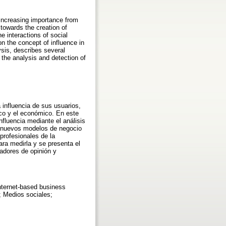
 increasing importance from
 towards the creation of
e interactions of social
n the concept of influence in
sis, describes several
the analysis and detection of
 influencia de sus usuarios,
ico y el económico. En este
nfluencia mediante el análisis
de nuevos modelos de negocio
 profesionales de la
ara medirla y se presenta el
adores de opinión y
Internet-based business
 Medios sociales;