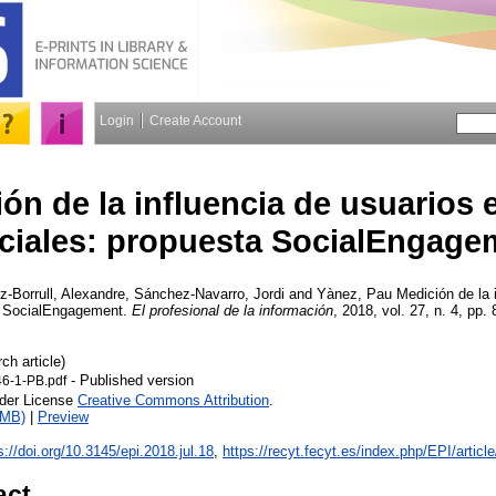
Login
Create Account
ón de la influencia de usuarios 
ciales: propuesta SocialEngage
z-Borrull, Alexandre
,
Sánchez-Navarro, Jordi
and
Yànez, Pau
Medición de la 
a SocialEngagement.
El profesional de la información
, 2018, vol. 27, n. 4, pp. 
ch article)
- Published version
6-1-PB.pdf
nder License
Creative Commons Attribution
.
3MB)
|
Preview
s://doi.org/10.3145/epi.2018.jul.18
,
https://recyt.fecyt.es/index.php/EPI/article
act