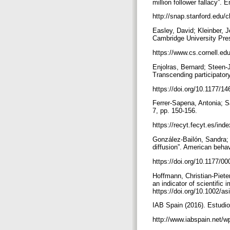
million follower fallacy”
http://snap.stanford.edu/
Easley, David; Kleinber, 
Cambridge University Pr
https://www.cs.cornell.e
Enjolras, Bernard; Steen-
Transcending participator
https://doi.org/10.1177/
Ferrer-Sapena, Antonia; S
7, pp. 150-156.
https://recyt.fecyt.es/in
González-Bailón, Sandra; B
diffusion”. American behav
https://doi.org/10.1177/
Hoffmann, Christian-Pieter
an indicator of scientific
https://doi.org/10.1002/a
IAB Spain (2016). Estudio
http://www.iabspain.net