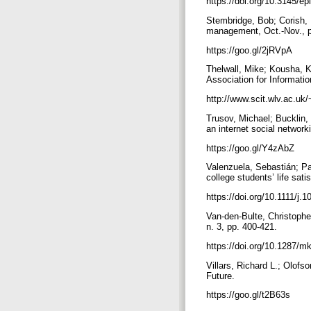
https://doi.org/10.3145/e
Stembridge, Bob; Corish, 
management, Oct.-Nov., 
https://goo.gl/2jRVpA
Thelwall, Mike; Kousha, K
Association for Informati
http://www.scit.wlv.ac.u
Trusov, Michael; Bucklin,
an internet social network
https://goo.gl/Y4zAbZ
Valenzuela, Sebastián; Pa
college students’ life sat
https://doi.org/10.1111/j
Van-den-Bulte, Christophe;
n. 3, pp. 400-421.
https://doi.org/10.1287/
Villars, Richard L.; Olof
Future.
https://goo.gl/t2B63s