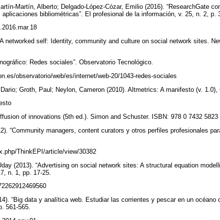
artín-Martín, Alberto; Delgado-López-Cózar, Emilio (2016). “ResearchGate co
 aplicaciones bibliométricas”. El profesional de la información, v. 25, n. 2, p.
pi.2016.mar.18
. A networked self: Identity, community and culture on social network sites. 
nográfico: Redes sociales”. Observatorio Tecnológico.
ion.es/observatorio/web/es/internet/web-20/1043-redes-sociales
 Dario; Groth, Paul; Neylon, Cameron (2010). Altmetrics: A manifesto (v. 1.0)
festo
iffusion of innovations (5th ed.). Simon and Schuster. ISBN: 978 0 7432 5823
). “Community managers, content curators y otros perfiles profesionales para
.
dex.php/ThinkEPI/article/view/30382
ay (2013). “Advertising on social network sites: A structural equation modell
7, n. 1, pp. 17-25.
0972262912469560
). “Big data y analítica web. Estudiar las corrientes y pescar en un océano d
pp. 561-565.