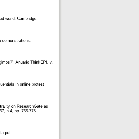
ted world. Cambridge:
ne demonstrations:
gimos?”. Anuario ThinkEPI, v.
entials in online protest
ntrality on ResearchGate as
 67, n.4, pp. 765-775.
rta.pdf