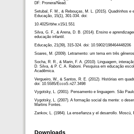
DF: Pronera/Nead.
Setubal, F. M., & Rebouças, M. L. (2015). Quadrinhos e 
Educação, 15(1), 301-334. doi:
10.4025/rbhe.v15i1.551
Silva, G. F., & Arena, D. B. (2014). Ensino e aprendizag
educação infantil.
Educação, 21(39), 315-324. doi: 10.5902/198464448206
Soares, M. (2009). Letramento: um tema em três gêneros
Socha, R. R., & Marin, F. A. (2010). Linguagem, interaçã
D. Silva, & P. C. A. Raboni. Pesquisa em educação escol
Acadêmica.
Vergueiro, W., & Santos, R. E. (2012). Histórias em quad
doi: 10.5585/EccoS.n27.3498
Vygotsky, L. (2001). Pensamento e linguagem. São Paul
Vygotsky, L. (2007). A formação social da mente: o dese
Martins Fontes.
Zankov, L. (1984). La enseñanza y el desarrollo. Moscú,
Downloads