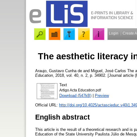
Login
Create 
The aesthetic literacy 
Araujo, Gustavo Cunha de
and
Miguel, José Carlos
The ae
Education
, 2018, vol. 40, n. 2, p. 34902. [Journal article 
Text
Artigo Acta Education.pdf
Download (547kB)
|
Preview
Official URL:
http://doi.org/10.4025/actascieduc.v40i1.34
English abstract
This article is the result of a theoretical research and is
Education of the State University Paulista Júlio de Mesqui