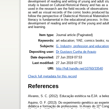
development of reading and writing of young and adult st
study is based on Cultural-Historical theory and has as 
used in the research are the field records of observations
as well as visual records of the comic books produced by 
follow the perspective of Dialectical Historical Materialis
literacy is fundamental in the educational process. In th
development of reading and writing of the young and adults
and learning.
Item type:
Journal article (Paginated)
Keywords:
art education; YAE; comics books; ru
Subjects:
G. Industry, profession and education
Depositing user:
Dr Gustavo Cunha de Araujo
Date deposited:
27 Jun 2019 07:53
Last modified:
27 Jun 2019 07:53
URI:
http://hdl.handle.net/10760/33540
Check full metadata for this record
References
Alvares, S. C. (2012). Educação estética na EJA: a bele
Aquino, O. F. (2013). Do experimento genético ao experi
didática e formação de professores. In Anais do 11º Cong