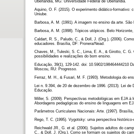
Uberlândia, MG: Universidade Federal de Uberlândia.
Aquino, O. F. (2015). O experimento didático-formativo:
Uniube.
Barbosa, A. M. (1991). A imagem no ensino da arte. São
Barbosa, A. M. (1998). Tópicos utópicos. Belo Horizonte
Caldart, R. S., Paludo, C., & Doll, J. (Org.), (2006). Co
educadores. Brasília, DF: Pronera/Nead.
Chaves, M., Tuleski, S. C., Lima, E. A., & Girotto, C. G. 
possibilidades e realizações do bom ensino.
Educação, 39(1), 129-142. doi: 10.5902/198464444210 Davi
Moscou, RU: Progresso.
Ferraz, M. H., & Fusari, M. F. (1993). Metodologia do en
Lei n. 9.394, de 20 de dezembro de 1996. (2013). Lei de 
Educação.
Miller, S. (2009). Perspectivas metodológicas em EJA à luz
Abordagens pedagógicas do ensino de linguagens em EJA
Parâmetros Curriculares Nacionais: Arte. (1997). Brasíli
Rego, T. C. (1995). Vygotsky: uma perspectiva histórico-
Reichwald JR., G. et al. (2006). Sujeitos adultos do cam
C., & Doll, J. (Org.), Como se formam os sujeitos do cam