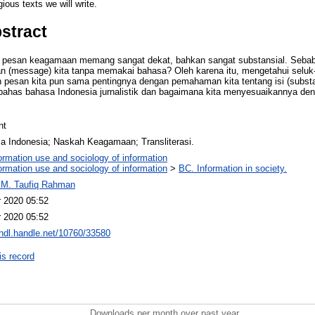
gious texts we will write.
stract
pesan keagamaan memang sangat dekat, bahkan sangat substansial. Sebab
(message) kita tanpa memakai bahasa? Oleh karena itu, mengetahui seluk-
 pesan kita pun sama pentingnya dengan pemahaman kita tentang isi (substan
mbahas bahasa Indonesia jurnalistik dan bagaimana kita menyesuaikannya 
nt
a Indonesia; Naskah Keagamaan; Transliterasi.
ormation use and sociology of information
ormation use and sociology of information
>
BC. Information in society.
 M. Taufiq Rahman
r 2020 05:52
r 2020 05:52
/hdl.handle.net/10760/33580
is record
Downloads per month over past year