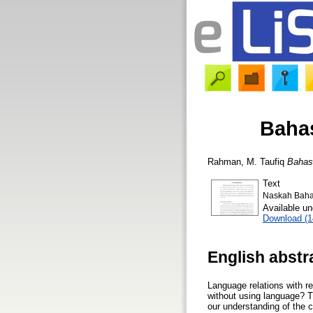
Baha
Rahman, M. Taufiq
Bahas
Text
Naskah Baha
Available u
Download (
English abstr
Language relations with r
without using language? Th
our understanding of the c