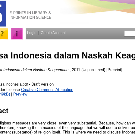
Login
Create Account
sa Indonesia dalam Naskah Ke
a Indonesia dalam Naskah Keagamaan.
, 2011 (Unpublished) [Preprint]
- Draft version
sa Indonesia.pdf
nder License
Creative Commons Attribution
.
149kB)
|
Preview
act
eligious messages are very close, even very substantial. Because, how can 
erefore, knowing the intricacies of the language that we will use to deliver 
ontent (substance) of religion itself. This is where we need to discuss Indone