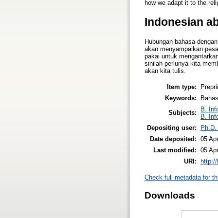
how we adapt it to the reli
Indonesian ab
Hubungan bahasa dengan 
akan menyampaikan pesan 
pakai untuk mengantarkan
sinilah perlunya kita me
akan kita tulis.
Item type:
Prepri
Keywords:
Bahas
B. Inf
Subjects:
B. Inf
Depositing user:
Ph.D.
Date deposited:
05 Ap
Last modified:
05 Ap
URI:
http:/
Check full metadata for th
Downloads