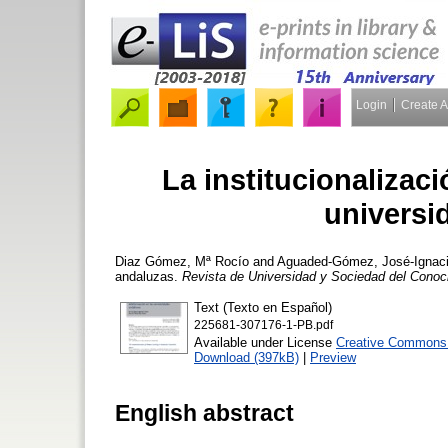
Login
Create 
La institucionalizaci
universi
Diaz Gómez, Mª Rocío
and
Aguaded-Gómez, José-Ignac
andaluzas.
Revista de Universidad y Sociedad del Conoc
Text (Texto en Español)
225681-307176-1-PB.pdf
Available under License
Creative Commons A
Download (397kB)
|
Preview
English abstract