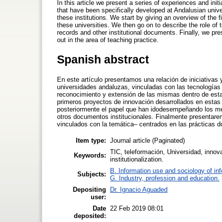
In this article we present a series of experiences and in
that have been specifically developed at Andalusian unive
these institutions. We start by giving an overview of the f
these universities. We then go on to describe the role of 
records and other institutional documents. Finally, we pres
out in the area of teaching practice.
Spanish abstract
En este artículo presentamos una relación de iniciativas 
universidades andaluzas, vinculadas con las tecnologías 
reconocimiento y extensión de las mismas dentro de esta
primeros proyectos de innovación desarrollados en estas 
posteriormente el papel que han idodesempeñando los medi
otros documentos institucionales. Finalmente presentare
vinculados con la temática– centrados en las prácticas d
Item type:
Journal article (Paginated)
TIC, teleformación, Universidad, innovac
Keywords:
institutionalization.
B. Information use and sociology of in
Subjects:
G. Industry, profession and education.
Depositing
Dr. Ignacio Aguaded
user:
Date
22 Feb 2019 08:01
deposited: