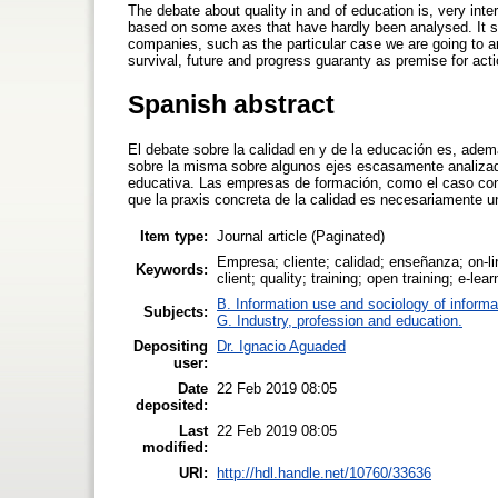
The debate about quality in and of education is, very int
based on some axes that have hardly been analysed. It sh
companies, such as the particular case we are going to ana
survival, future and progress guaranty as premise for acti
Spanish abstract
El debate sobre la calidad en y de la educación es, adem
sobre la misma sobre algunos ejes escasamente analizad
educativa. Las empresas de formación, como el caso con
que la praxis concreta de la calidad es necesariamente un
Item type:
Journal article (Paginated)
Empresa; cliente; calidad; enseñanza; on-l
Keywords:
client; quality; training; open training; e-le
B. Information use and sociology of informa
Subjects:
G. Industry, profession and education.
Depositing
Dr. Ignacio Aguaded
user:
Date
22 Feb 2019 08:05
deposited:
Last
22 Feb 2019 08:05
modified:
URI:
http://hdl.handle.net/10760/33636