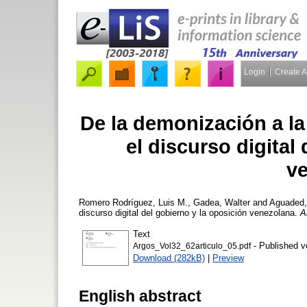
Login
Create 
De la demonización a la
el discurso digital
ve
Romero Rodríguez, Luis M.
,
Gadea, Walter
and
Aguaded,
discurso digital del gobierno y la oposición venezolana.
A
Text
- Published v
Argos_Vol32_62articulo_05.pdf
Download (282kB)
|
Preview
English abstract