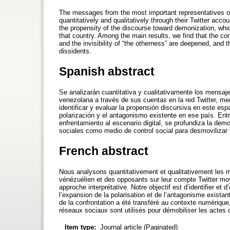
The messages from the most important representatives of
quantitatively and qualitatively through their Twitter acco
the propensity of the discourse toward demonization, whi
that country. Among the main results, we find that the con
and the invisibility of “the otherness” are deepened, and 
dissidents.
Spanish abstract
Se analizarán cuantitativa y cualitativamente los mensaj
venezolana a través de sus cuentas en la red Twitter, med
identificar y evaluar la propensión discursiva en este esp
polarización y el antagonismo existente en ese país. Entr
enfrentamiento al escenario digital, se profundiza la demon
sociales como medio de control social para desmovilizar 
French abstract
Nous analysons quantitativement et qualitativement les
vénézuélien et des opposants sur leur compte Twitter mo
approche interprétative. Notre objectif est d’identifier et
l’expansion de la polarisation et de l’antagonisme exista
de la confrontation a été transféré au contexte numérique, la
réseaux sociaux sont utilisés pour démobiliser les actes
Item type:
Journal article (Paginated)