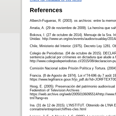
References
Alberch-Fugueras, R. (2003). os archivos: entre la memor
Arratia, A. (29 de noviembre de 2009). La heroína que sal
Bokova, I. (27 de octubre de 2014). Mensaje de la Sra.
Unidas: http://www.un.org/es/events/audiovisualday/20
Chile, Ministerio del Interior. (1975). Decreto Ley 1281
Colegio de Periodistas. (04 de octubre de 2015). DECL
sentencia judicial por crímenes en dictadura que alude a f
http://www.colegiodeperiodistas.cl/2015/08/declaracion-p
Comisión Nacional sobre Prisión Política y Tortura. (200
Francia. (8 de Agosto de 1974). Loi n°74-696 du 7 a
https://www.legifrance.gouv.fr/jo_pdf.do?id=JORFTEXT
Hoog, E. (2005). Preservación del patrimonio audiovisual
Federetion of Television Archives :
https://web.archive.org/web/20050106095514/http://www.f
tml?lang=es
Ina. (31 de 12 de 2015). L'INSTITUT. Obtenido de L'INA EN
connaitre/entreprise/chiffres-cles.html