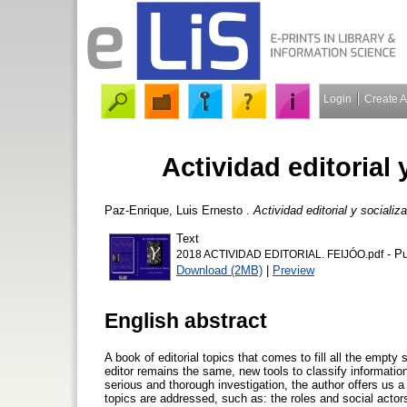
Login
Create 
Actividad editorial 
Paz-Enrique, Luis Ernesto
.
Actividad editorial y socializ
Text
- Pu
2018 ACTIVIDAD EDITORIAL. FEIJÓO.pdf
Download (2MB)
|
Preview
English abstract
A book of editorial topics that comes to fill all the empty 
editor remains the same, new tools to classify informatio
serious and thorough investigation, the author offers us a 
topics are addressed, such as: the roles and social actors