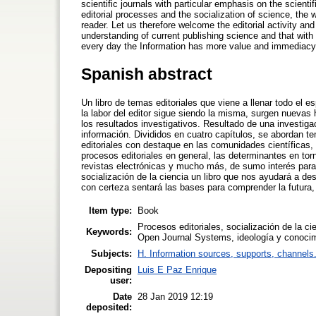
scientific journals with particular emphasis on the scientif
editorial processes and the socialization of science, the 
reader. Let us therefore welcome the editorial activity and
understanding of current publishing science and that with 
every day the Information has more value and immediacy
Spanish abstract
Un libro de temas editoriales que viene a llenar todo el 
la labor del editor sigue siendo la misma, surgen nuevas 
los resultados investigativos. Resultado de una investiga
información. Divididos en cuatro capítulos, se abordan t
editoriales con destaque en las comunidades científicas, la
procesos editoriales en general, las determinantes en torno
revistas electrónicas y mucho más, de sumo interés para e
socialización de la ciencia un libro que nos ayudará a desc
con certeza sentará las bases para comprender la futura
Item type:
Book
Procesos editoriales, socialización de la cie
Keywords:
Open Journal Systems, ideología y conocimi
Subjects:
H. Information sources, supports, channels
Depositing
Luis E Paz Enrique
user:
Date
28 Jan 2019 12:19
deposited: