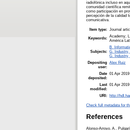
radiofónica incluso en aq
comunidad científica remit
como participación en pro
percepción de la calidad 
comunicativa.
Item type:
Journal arti
Academy; La
Keywords:
América Lati
B. Informati
Subjects:
G. Industry,
G. Industry,
Depositing
Alex Ruiz
user:
Date
01 Apr 2019
deposited:
Last
01 Apr 2019
modified:
URI:
http://hdl.h
Check full metadata for th
References
Alonso-Arroyo, A., Pulgarín, A., & Gil-Leiva, I. (2005). Estudio cienciométrico de la colaboración científica en la Universidad Politécnica de Valencia (Spain). Information Research, 11(1), 345-363. https://bit.ly/2Hahnrm<br>Antezana, M. (1984). La errátil circunstancia de las Ciencias de la Comunicación. In C. Fernández, & M. Yépez, (Comps.), Comunicación y Teoría Social (pp. 65-82). México: UNAM.<br>Arencibia, R., & Moya-Anegón, F. (2008). La evaluación de la investigación científica: una aproximación teórica desde la Cienciometría. Acimed, 17(4), 27. https://bit.ly/2J6Y3wI<br>Barnett, R. (2001). Los límites de la competencia. Barcelona: Gedisa.<br>Beltrán, L. (2000). Investigación sobre Comunicación en Latinoamérica: Inicio, trascendencia y proyección. La Paz: Universidad Católica Boliviana y Plural Editores.<br>Bozeman, B., Fay, D., & Slade, C. (2012). Research collaboration in universities and academic enterpreneurship: The-state-of-the-art. The Journal of Technology Transfer, 38(1), 1-67. https://doi.org/doi: 10.1007/s10961-012-9281-8<br>Casado-del-Río, M.A., & Fernández-Quijada, D. (2015). References in communication policy research: A bibliographical characterization of articles published by Spanish authors, Communication & Society, 28(2), 73-85. https://bit.ly/2spobgh<br>Casanueva, C., & Caro, F.J. (2013). Spanish communication academia: Scientific productivity vs. Social activity. [La Academia Española de Comunicación: Productividad científica frente actividad social]. Comunicar, 41, 61-70. https://doi.org/10.3916/C41-2013-06<br>De-Filippo, D. (2013). Spanish scientific output in Communication Sciences in WOS. The scientific journals in SSCI (2007-12). [La producción científica española en Comunicación en WOS. Las revistas indexadas en SSCI (2007-12)]. Comunicar, 41, 25-34. https://doi.org/10.3916/C41-2013-02<br>Del-Arco, M.A. (2015). Los estudios de Periodismo en Latinoamérica: en el bosque de la Comunicación y las Ciencias Sociales. Cuadernos de Periodistas, 29, 132-152. https://bit.ly/1Hr5jyw<br>Díaz-de-Rada, V. (2012). Ventajas e inconvenientes de la encuest