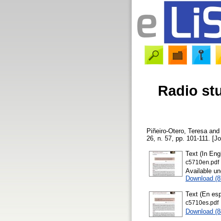
Radio st
Piñeiro-Otero, Teresa
an
26, n. 57, pp. 101-111. [Jo
Text (In Eng
c5710en.pdf
Available u
Download (
Text (En esp
c5710es.pdf
Download (