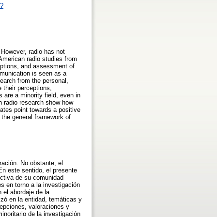
p?
 However, radio has not
-American radio studies from
ceptions, and assessment of
mmunication is seen as a
search from the personal,
 their perceptions,
are a minority field, even in
in radio research show how
 rates point towards a positive
in the general framework of
ación. No obstante, el
n este sentido, el presente
pectiva de su comunidad
s en torno a la investigación
 el abordaje de la
zó en la entidad, temáticas y
cepciones, valoraciones y
inoritario de la investigación