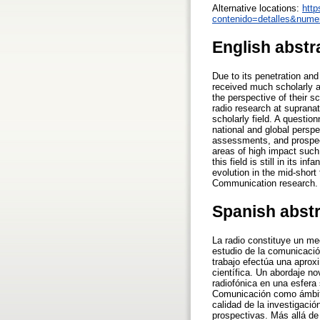
Alternative locations:
http
contenido=detalles&nume
English abstr
Due to its penetration an
received much scholarly at
the perspective of their s
radio research at supranat
scholarly field. A questio
national and global perspe
assessments, and prospects
areas of high impact such
this field is still in its 
evolution in the mid-short
Communication research.
Spanish abst
La radio constituye un me
estudio de la comunicació
trabajo efectúa una aprox
científica. Un abordaje no
radiofónica en una esfera
Comunicación como ámbito 
calidad de la investigació
prospectivas. Más allá de 