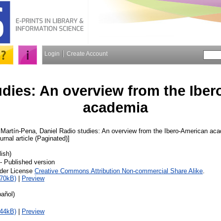
Login
Create Account
udies: An overview from the Ibe
academia
d
Martín-Pena, Daniel
Radio studies: An overview from the Ibero-American ac
urnal article (Paginated)]
lish)
- Published version
nder License
Creative Commons Attribution Non-commercial Share Alike
.
870kB)
|
Preview
añol)
844kB)
|
Preview