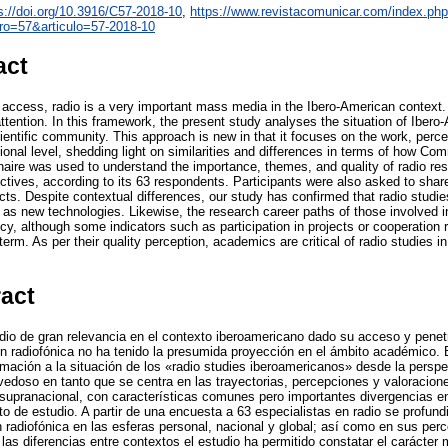
s://doi.org/10.3916/C57-2018-10
,
https://www.revistacomunicar.com/index.ph
ro=57&articulo=57-2018-10
act
d access, radio is a very important mass media in the Ibero-American context.
tention. In this framework, the present study analyses the situation of Ibero
cientific community. This approach is new in that it focuses on the work, per
ional level, shedding light on similarities and differences in terms of how Co
nnaire was used to understand the importance, themes, and quality of radio re
ctives, according to its 63 respondents. Participants were also asked to share
. Despite contextual differences, our study has confirmed that radio studies 
 as new technologies. Likewise, the research career paths of those involved 
infancy, although some indicators such as participation in projects or cooperation
 term. As per their quality perception, academics are critical of radio studies 
ract
dio de gran relevancia en el contexto iberoamericano dado su acceso y penetr
n radiofónica no ha tenido la presumida proyección en el ámbito académico. E
imación a la situación de los «radio studies iberoamericanos» desde la pers
vedoso en tanto que se centra en las trayectorias, percepciones y valoracione
 supranacional, con características comunes pero importantes divergencias en
de estudio. A partir de una encuesta a 63 especialistas en radio se profundi
n radiofónica en las esferas personal, nacional y global; así como en sus per
las diferencias entre contextos el estudio ha permitido constatar el carácter m