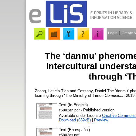
Login
Create 
The ‘danmu’ phenomen
Intercultural unders
through ‘Th
Zhang, Leticia-Tian
and
Cassany, Daniel
The ‘danmu’ phen
learning through ‘The Ministry of Time’.
Comunicar
, 2019,
Text (In English)
- Published version
c5802en.pdf
Available under License
Creative Commons A
Download (639kB)
|
Preview
Text (En español)
c5802es.pdf