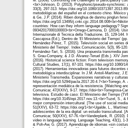
M. (2009). Confronting the challenges of participatory cu
<br>Johnson, D. (2013). Polyphonic/pseudo-synchronic: a
33(3), 297-313. https://doi.org/10.1080/10371397.2013.859
metodológicas del español en el contexto chino. México y
& Ge, J.P. (2014). Riben donghua de danmu pinglun fenxi: 
https://doi.org/10.13495/j.cnki.cjjc.2014.08.008<br>Nikit
countries: How can they inform language pedagogy? Signo
09342017000100003<br>Orrego-Carmona, D. (2014). Using no
Internazionale di Tecnica della Traduzione, 15, 129-144. ht
Cascajosa (Ed.), Dentro de ‘El Ministerio del Tiempo’ (p
Hernández-Pérez, T. (2015). Televisión social en series d
Ministerio del Tiempo’. Index.Comunicación, 5(3), 95-120. 
Fernández-Tarí, S. (2016). Una propuesta transmedia para 
S. Grau-Company, & J.D. Álvarez-Teruel (Eds.). XIV Jor
(2016). Historical science fiction: From television memor
Cultural Studies, 17(1), 87-101. https://doi.org/10.108
(2017). Herramientas innovadoras para futuros docentes
metodológica interdisciplinar. In J.M. Antolí-Martínez, J.
Ministerio Transmedia. Expansiones narrativas y culturas 
https://doi.org/10.5294/pacla.2017.20.4.7<br>Torrego, A. &
representación mediática de la resistencia. [Watching an
Comunicar, 47(XXIV), 9-17. https://doi<br>Torregrosa-C
televisiva. Estudio de caso: El Ministerio del Tiempo (TVE
https://doi.org/10.3145/epi.2017.nov.13.<br>Tuzel, S., & 
mejor comprensión intercultural. [The use of social media
51(XXV), 63-72. https://doi.org/1<br>Ugalde, L., Martíne
adolescentes de la era digital: un estudio transcultural. [
Comunicar, 50(XXV), 67-76.<br>Vanderplank, R. (2010). D
video in language learning. Language Teaching, 43(1), 1
& Poh-Aw, G. (2017). Aprendizaje de idiomas «sin costu