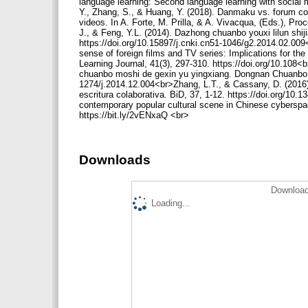
language learning: Second language learning with social 
Y., Zhang, S., & Huang, Y. (2018). Danmaku vs. forum co
videos. In A. Forte, M. Prilla, & A. Vivacqua, (Eds.), 
J., & Feng, Y.L. (2014). Dazhong chuanbo youxi lilun shiji
https://doi.org/10.15897/j.cnki.cn51-1046/g2.2014.02.00
sense of foreign films and TV series: Implications for t
Learning Journal, 41(3), 297-310. https://doi.org/10.108
chuanbo moshi de gexin yu yingxiang. Dongnan Chuanbo, 1
1274/j.2014.12.004<br>Zhang, L.T., & Cassany, D. (2016).
escritura colaborativa. BiD, 37, 1-12. https://doi.org/1
contemporary popular cultural scene in Chinese cyberspace
https://bit.ly/2vENxaQ <br>
Downloads
Download
Loading...