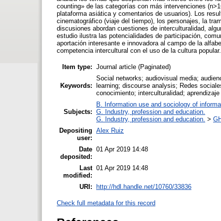
counting» de las categorías con más intervenciones (n>16
plataforma asiática y comentarios de usuarios). Los resu
cinematográfico (viaje del tiempo), los personajes, la tr
discusiones abordan cuestiones de interculturalidad, alg
estudio ilustra las potencialidades de participación, com
aportación interesante e innovadora al campo de la alfabe
competencia intercultural con el uso de la cultura popular.
Item type:
Journal article (Paginated)
Social networks; audiovisual media; audience;
Keywords:
learning; discourse analysis; Redes sociale
conocimiento; interculturalidad; aprendizaje
B. Information use and sociology of informa
Subjects:
G. Industry, profession and education.
G. Industry, profession and education.
>
GH
Depositing
Alex Ruiz
user:
Date
01 Apr 2019 14:48
deposited:
Last
01 Apr 2019 14:48
modified:
URI:
http://hdl.handle.net/10760/33836
Check full metadata for this record