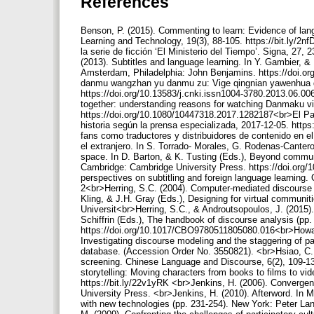
References
Benson, P. (2015). Commenting to learn: Evidence of lan
Learning and Technology, 19(3), 88-105. https://bit.ly/2nf
la serie de ficción ‘El Ministerio del Tiempo’. Signa, 27,
(2013). Subtitles and language learning. In Y. Gambier, & 
Amsterdam, Philadelphia: John Benjamins. https://doi.or
danmu wangzhan yu danmu zu: Vige qingnian yawenhua de 
https://doi.org/10.13583/j.cnki.issn1004-3780.2013.06.00
together: understanding reasons for watching Danmaku vid
https://doi.org/10.1080/10447318.2017.1282187<br>El País
historia según la prensa especializada, 2017-12-05. http
fans como traductores y distribuidores de contenido en 
el extranjero. In S. Torrado- Morales, G. Rodenas-Cantero
space. In D. Barton, & K. Tusting (Eds.), Beyond communi
Cambridge: Cambridge University Press. https://doi.org
perspectives on subtitling and foreign language learning.
2<br>Herring, S.C. (2004). Computer-mediated discourse a
Kling, & J.H. Gray (Eds.), Designing for virtual communit
Universit<br>Herring, S.C., & Androutsopoulos, J. (2015
Schiffrin (Eds.), The handbook of discourse analysis (pp.
https://doi.org/10.1017/CBO9780511805080.016<br>Howard, 
Investigating discourse modeling and the staggering of pa
database. (Accession Order No. 3550821). <br>Hsiao, C. (
screening. Chinese Language and Discourse, 6(2), 109-13
storytelling: Moving characters from books to films to 
https://bit.ly/22v1yRK <br>Jenkins, H. (2006). Converge
University Press. <br>Jenkins, H. (2010). Afterword. In 
with new technologies (pp. 231-254). New York: Peter Lan