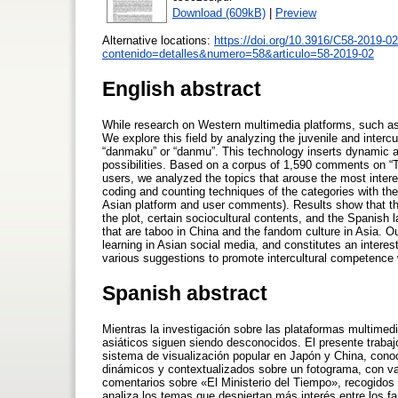
Download (609kB)
|
Preview
Alternative locations:
https://doi.org/10.3916/C58-2019-02
contenido=detalles&numero=58&articulo=58-2019-02
English abstract
While research on Western multimedia platforms, such as Y
We explore this field by analyzing the juvenile and inter
“danmaku” or “danmu”. This technology inserts dynamic 
possibilities. Based on a corpus of 1,590 comments on “Th
users, we analyzed the topics that arouse the most inte
coding and counting techniques of the categories with the
Asian platform and user comments). Results show that the 
the plot, certain sociocultural contents, and the Spanish 
that are taboo in China and the fandom culture in Asia. Ou
learning in Asian social media, and constitutes an interesti
various suggestions to promote intercultural competence w
Spanish abstract
Mientras la investigación sobre las plataformas multimedia
asiáticos siguen siendo desconocidos. El presente trabaj
sistema de visualización popular en Japón y China, con
dinámicos y contextualizados sobre un fotograma, con var
comentarios sobre «El Ministerio del Tiempo», recogidos
analiza los temas que despiertan más interés entre los fa