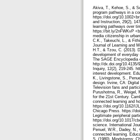
Akiva, T., Kehoe, S., & S
program pathways in a com
https://doi.org/10.1002<br
and Instruction, 29(2), 1
learning pathways over tim
https://bit.ly/2nFWKvP <br
media citizenship in urba
C.K., Takeuchi, L., & Fith
Journal of Learning and Me
H.T., & Tzou, C. (2013). 
development of everyday e
The SAGE Encyclopedia of 
http://dx.doi.org/10.4135
Inquiry, 12(2), 219-245. 
interest development. Edu
K., Livingstone, S., Penue
design. Irvine, CA: Digit
Television fans and parti
Purushotma, R., Weigel, M.
for the 21st Century. Cam
connected learning and how
https://doi.org/10.1162/IJ
Chicago Press. https://do
Legitimate peripheral par
https://doi.org/10.1017/cb
science. International Jo
Penuel, W.R., Dadey, N., G
connected learning. Educa
S. (1980). Mindstorms: Ch