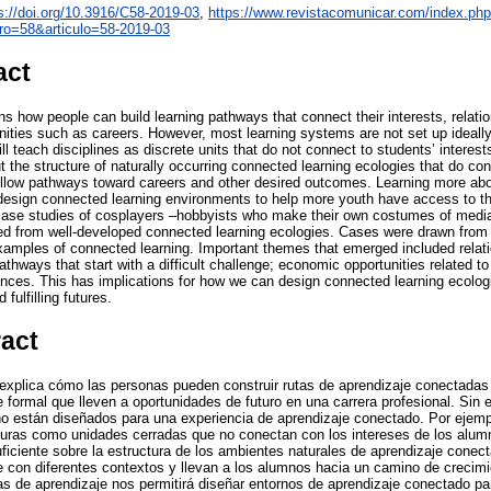
s://doi.org/10.3916/C58-2019-03
,
https://www.revistacomunicar.com/index.ph
ro=58&articulo=58-2019-03
act
s how people can build learning pathways that connect their interests, relatio
nities such as careers. However, most learning systems are not set up ideally
ll teach disciplines as discrete units that do not connect to students’ interes
 the structure of naturally occurring connected learning ecologies that do co
llow pathways toward careers and other desired outcomes. Learning more abo
 design connected learning environments to help more youth have access to th
case studies of cosplayers –hobbyists who make their own costumes of media 
d from well-developed connected learning ecologies. Cases were drawn from a
amples of connected learning. Important themes that emerged included relat
athways that start with a difficult challenge; economic opportunities related 
nces. This has implications for how we can design connected learning ecologie
fulfilling futures.
ract
explica cómo las personas pueden construir rutas de aprendizaje conectadas
e formal que lleven a oportunidades de futuro en una carrera profesional. Sin
o están diseñados para una experiencia de aprendizaje conectado. Por ejemp
uras como unidades cerradas que no conectan con los intereses de los alumn
iciente sobre la estructura de los ambientes naturales de aprendizaje conect
e con diferentes contextos y llevan a los alumnos hacia un camino de crecim
as de aprendizaje nos permitirá diseñar entornos de aprendizaje conectado p