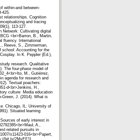
of within-and between-
3-425.
st relationships. Cognition
onceptualizing and tracing
09(1), 113-127.
 Network: Cultivating digital
lBCG <br>Barron, B., Martin,
l fluency. International
, L., Reeve, S., Zimmerman,
f school: Accounting for the
Cosplay. In K. Peppler (Ed.),
study research. Qualitative
6). The four-phase model of
02_4<br>Ito, M., Gutiérrez,
 An agenda for research and
012). Textual poachers:
0051-d<br>Jenkins, H.,
atory culture: Media education
-Green, J. (2014). What is
e. Chicago, IL: University of
91). Situated learning:
Sources of early interest in
902792385<br>Maul, A.,
st-related pursuits in
0.1007/s11423-016<br>Papert,
s://bit.ly/2MvEF1L