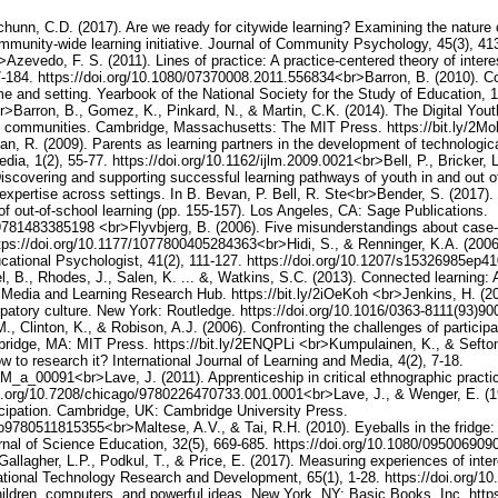
chunn, C.D. (2017). Are we ready for citywide learning? Examining the nature 
munity-wide learning initiative. Journal of Community Psychology, 45(3), 41
>Azevedo, F. S. (2011). Lines of practice: A practice-centered theory of intere
47-184. https://doi.org/10.1080/07370008.2011.556834<br>Barron, B. (2010). C
e and setting. Yearbook of the National Society for the Study of Education, 1
>Barron, B., Gomez, K., Pinkard, N., & Martin, C.K. (2014). The Digital Youth
n communities. Cambridge, Massachusetts: The MIT Press. https://bit.ly/2Mo
ian, R. (2009). Parents as learning partners in the development of technologica
dia, 1(2), 55-77. https://doi.org/10.1162/ijlm.2009.0021<br>Bell, P., Bricker
Discovering and supporting successful learning pathways of youth in and out o
xpertise across settings. In B. Bevan, P. Bell, R. Ste<br>Bender, S. (2017). 
out-of-school learning (pp. 155-157). Los Angeles, CA: Sage Publications.
/9781483385198 <br>Flyvbjerg, B. (2006). Five misunderstandings about case-
https://doi.org/10.1177/1077800405284363<br>Hidi, S., & Renninger, K.A. (200
cational Psychologist, 41(2), 111-127. https://doi.org/10.1207/s15326985ep41
l, B., Rhodes, J., Salen, K. ... &, Watkins, S.C. (2013). Connected learning:
al Media and Learning Research Hub. https://bit.ly/2iOeKoh <br>Jenkins, H. (2
cipatory culture. New York: Routledge. https://doi.org/10.1016/0363-8111(93)9
, Clinton, K., & Robison, A.J. (2006). Confronting the challenges of particip
bridge, MA: MIT Press. https://bit.ly/2ENQPLi <br>Kumpulainen, K., & Sefton
 to research it? International Journal of Learning and Media, 4(2), 7-18.
LM_a_00091<br>Lave, J. (2011). Apprenticeship in critical ethnographic practic
i.org/10.7208/chicago/9780226470733.001.0001<br>Lave, J., & Wenger, E. (19
ticipation. Cambridge, UK: Cambridge University Press.
o9780511815355<br>Maltese, A.V., & Tai, R.H. (2010). Eyeballs in the fridge: 
urnal of Science Education, 32(5), 669-685. https://doi.org/10.1080/09500690
allagher, L.P., Podkul, T., & Price, E. (2017). Measuring experiences of intere
tional Technology Research and Development, 65(1), 1-28. https://doi.org/1
ildren, computers, and powerful ideas. New York, NY: Basic Books, Inc. http