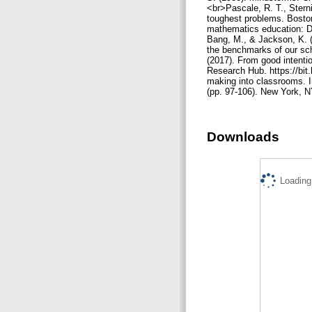
<br>Pascale, R. T., Sterni
toughest problems. Boston
mathematics education: Des
Bang, M., & Jackson, K. (2
the benchmarks of our scho
(2017). From good intentio
Research Hub. https://bit
making into classrooms. I
(pp. 97-106). New York, 
Downloads
Loading.