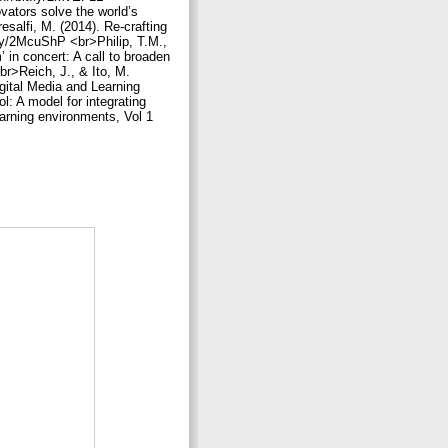
vators solve the world’s
salfi, M. (2014). Re-crafting
.ly/2McuShP <br>Philip, T.M.,
’ in concert: A call to broaden
br>Reich, J., & Ito, M.
igital Media and Learning
: A model for integrating
arning environments, Vol 1