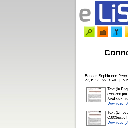
Conne
Bender, Sophia
and
Peppl
27, n. 58, pp. 31-40. [Jour
Text (In Eng
c5803en.pdf
Available u
Download (
Text (En esp
c5803es.pdf
Download (