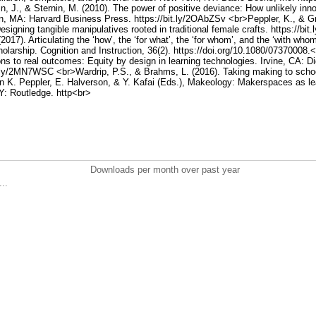
n, J., & Sternin, M. (2010). The power of positive deviance: How unlikely inno
, MA: Harvard Business Press. https://bit.ly/2OAbZSv <br>Peppler, K., & Gre
igning tangible manipulatives rooted in traditional female crafts. https://bit
017). Articulating the ‘how’, the ‘for what’, the ‘for whom’, and the ‘with whom
larship. Cognition and Instruction, 36(2). https://doi.org/10.1080/07370008.<
ns to real outcomes: Equity by design in learning technologies. Irvine, CA: D
.ly/2MN7WSC <br>Wardrip, P.S., & Brahms, L. (2016). Taking making to school
n K. Peppler, E. Halverson, & Y. Kafai (Eds.), Makeology: Makerspaces as le
NY: Routledge. http<br>
Downloads per month over past year
..