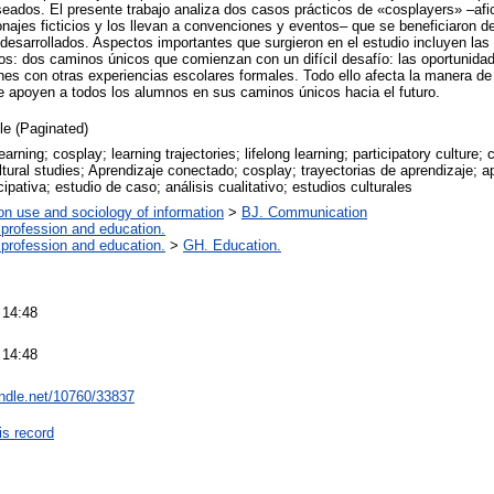
seados. El presente trabajo analiza dos casos prácticos de «cosplayers» –af
onajes ficticios y los llevan a convenciones y eventos– que se beneficiaron d
esarrollados. Aspectos importantes que surgieron en el estudio incluyen las 
ros: dos caminos únicos que comienzan con un difícil desafío: las oportunid
es con otras experiencias escolares formales. Todo ello afecta la manera de
e apoyen a todos los alumnos en sus caminos únicos hacia el futuro.
cle (Paginated)
arning; cosplay; learning trajectories; lifelong learning; participatory culture; 
ltural studies; Aprendizaje conectado; cosplay; trayectorias de aprendizaje; 
icipativa; estudio de caso; análisis cualitativo; estudios culturales
on use and sociology of information
>
BJ. Communication
 profession and education.
 profession and education.
>
GH. Education.
 14:48
 14:48
andle.net/10760/33837
is record