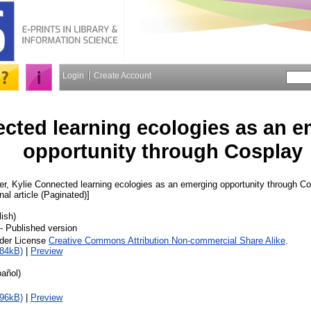
Login
Create Account
cted learning ecologies as an 
opportunity through Cosplay
er, Kylie
Connected learning ecologies as an emerging opportunity through C
nal article (Paginated)]
lish)
- Published version
nder License
Creative Commons Attribution Non-commercial Share Alike
.
384kB)
|
Preview
añol)
396kB)
|
Preview