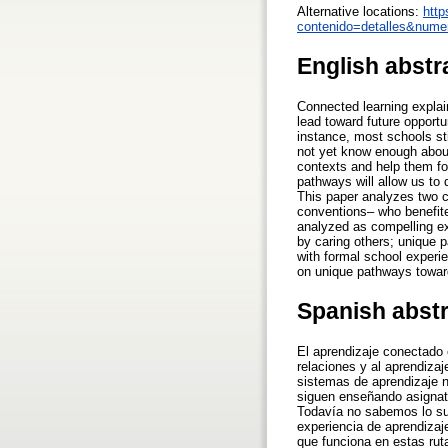
Alternative locations:
http
contenido=detalles&nume
English abstr
Connected learning explain
lead toward future opportu
instance, most schools sti
not yet know enough about
contexts and help them fo
pathways will allow us to
This paper analyzes two 
conventions– who benefite
analyzed as compelling ex
by caring others; unique p
with formal school experie
on unique pathways toward 
Spanish abst
El aprendizaje conectado 
relaciones y al aprendizaj
sistemas de aprendizaje n
siguen enseñando asignat
Todavía no sabemos lo suf
experiencia de aprendizaj
que funciona en estas rut