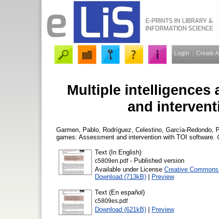
Login
Create 
Multiple intelligence
and intervent
Garmen, Pablo
,
Rodríguez, Celestino
,
García-Redondo, P
games: Assessment and intervention with TOI software.
Text (In English)
- Published version
c5809en.pdf
Available under License
Creative Commons A
Download (713kB)
|
Preview
Text (En español)
c5809es.pdf
Download (621kB)
|
Preview