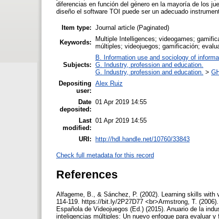
diferencias en función del género en la mayoría de los ju
diseño el software TOI puede ser un adecuado instrumento
Item type:
Journal article (Paginated)
Multiple Intelligences; videogames; gamifica
Keywords:
múltiples; videojuegos; gamificación; evalu
B. Information use and sociology of informa
Subjects:
G. Industry, profession and education.
G. Industry, profession and education.
>
GH
Depositing
Alex Ruiz
user:
Date
01 Apr 2019 14:55
deposited:
Last
01 Apr 2019 14:55
modified:
URI:
http://hdl.handle.net/10760/33843
Check full metadata for this record
References
Alfageme, B., & Sánchez, P. (2002). Learning skills with
114-119. https://bit.ly/2P27D77 <br>Armstrong, T. (2006).
Española de Videojuegos (Ed.) (2015). Anuario de la indus
inteligencias múltiples: Un nuevo enfoque para evaluar y f