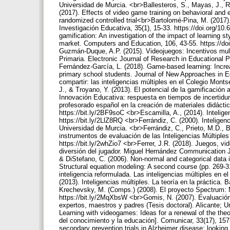
Universidad de Murcia. <br>Ballesteros, S., Mayas, J., Rui
(2017). Effects of video game training on behavioral and 
randomized controlled trial<br>Bartolomé-Pina, M. (2017
Investigación Educativa, 35(1), 15-33. https://doi.org/10.
gamification: An investigation of the impact of learning st
market. Computers and Education, 106, 43-55. https://do
Guzmán-Duque, A.P. (2015). Videojuegos: Incentivos mult
Primaria. Electronic Journal of Research in Educational
Fernández-García, L. (2018). Game-based learning: Increasi
primary school students. Journal of New Approaches in E
compartir: las inteligencias múltiples en el Colegio Mont
J., & Troyano, Y. (2013). El potencial de la gamificación
Innovación Educativa: respuesta en tiempos de incertidum
profesorado español en la creación de materiales didácti
https://bit.ly/2BF9soC <br>Escamilla, A., (2014). Intelig
https://bit.ly/2LlZ8RQ <br>Ferrándiz, C. (2000). Inteligen
Universidad de Murcia. <br>Ferrándiz, C., Prieto, M.D., Ba
instrumentos de evaluación de las Inteligencias Múltiples
https://bit.ly/2whZio7 <br>Ferrer, J.R. (2018). Juegos, vi
diversión del jugador. Miguel Hernández Communication Jo
& DiStefano, C. (2006). Non-normal and categorical data 
Structural equation modeling: A second course (pp. 269-3
inteligencia reformulada. Las inteligencias múltiples en 
(2013). Inteligencias múltiples. La teoría en la práctica.
Krechevsky, M. (Comps.) (2008). El proyecto Spectrum: Ma
https://bit.ly/2MqXbsW <br>Gomis, N. (2007). Evaluación 
expertos, maestros y padres (Tesis doctoral). Alicante; 
Learning with videogames: Ideas for a renewal of the the
del conocimiento y la educación]. Comunicar, 33(17), 157
secondary prevention trials in Alzheimer disease: lookin