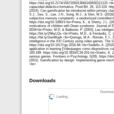
https://doi.org/10.2174/1567205013666160930112125 <br>
capacidad didáctico-formativa. Pixel-Bit, 26, 113-119. h
(2015). Can gamification be introduced within primary cla
S.J., Seo, S., Lee, J.H., Song, M.J., & Shin, M.S. (2018)
subjective memory complaints: a randomized controlled tr
https://doi.org/10.1080/1<br>Prena, K., & Sherry, J.L. (
motivations of children with Down syndrome. Journal of En
0034<br>Prieto, M.D. & Ballester, P. (2003). Las intelige
https://bit.ly/2NbyLQx <br>Prieto, M.D., & Ferrándiz, C. (
https://bit.ly/2woWupk <br>Quiroga, M.A., Román, F.J., 
intelligence in the XXI Century using video games. The S
https://doi.org/10.1017/sjp.2016.84.<br>Sedeño, A. (2010
application in learning [Videojuegos como dispositivos c
183-189. https://doi.org/10.3916/C34-201<br>Starks, K. (
serious games. Frontiers in Psychology, 5(28). https://
(2011). Gamification by design: Implementing game mecha
<br>
Downloads
Download
Loading...