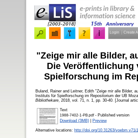
Login
Create 
"Zeige mir alle Bilder, 
Die Veröffentlichung 
Spielforschung im Re
Buland, Rainer
and
Leitner, Edith
"Zeige mir alle Bilder, 
Instituts für Spielforschung im Repositorium der UB Moz
Bibliothekare
, 2018, vol. 71, n. 1, pp. 30-40. [Journal arti
Text
- Published version
1988-7402-1-PB.pdf
Download (3MB)
|
Preview
Alternative locations:
http://doi.org/10.31263/voebm.v71i