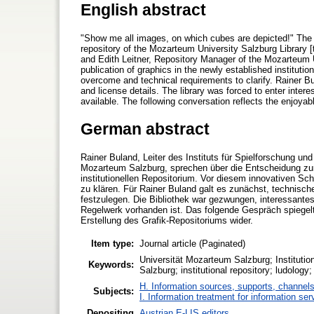
English abstract
"Show me all images, on which cubes are depicted!" The pu
repository of the Mozarteum University Salzburg Library [tra
and Edith Leitner, Repository Manager of the Mozarteum Un
publication of graphics in the newly established institutio
overcome and technical requirements to clarify. Rainer B
and license details. The library was forced to enter intere
available. The following conversation reflects the enjoyabl
German abstract
Rainer Buland, Leiter des Instituts für Spielforschung un
Mozarteum Salzburg, sprechen über die Entscheidung zur 
institutionellen Repositorium. Vor diesem innovativen Sc
zu klären. Für Rainer Buland galt es zunächst, technisch
festzulegen. Die Bibliothek war gezwungen, interessantes
Regelwerk vorhanden ist. Das folgende Gespräch spiegelt
Erstellung des Grafik-Repositoriums wider.
Item type:
Journal article (Paginated)
Universität Mozarteum Salzburg; Institutio
Keywords:
Salzburg; institutional repository; ludology
H. Information sources, supports, channels
Subjects:
I. Information treatment for information ser
Depositing
Austrian E-LIS editors