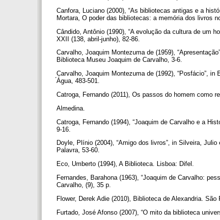
Canfora, Luciano (2000), “As bibliotecas antigas e a histór
Mortara, O poder das bibliotecas: a memória dos livros 
Cândido, Antônio (1990), “A evolução da cultura de um hom
XXII (138, abril-junho), 82-86.
Carvalho, Joaquim Montezuma de (1959), “Apresentação”,
Biblioteca Museu Joaquim de Carvalho, 3-6.
Carvalho, Joaquim Montezuma de (1992), “Posfácio”, in E
́Água, 483-501.
Catroga, Fernando (2011), Os passos do homem como re
Almedina.
Catroga, Fernando (1994), “Joaquim de Carvalho e a Histó
9-16.
Doyle, Plínio (2004), “Amigo dos livros”, in Silveira, Juli
Palavra, 53-60.
Eco, Umberto (1994), A Biblioteca. Lisboa: Difel.
Fernandes, Barahona (1963), “Joaquim de Carvalho: pesso
Carvalho, (9), 35 p.
Flower, Derek Adie (2010), Biblioteca de Alexandria. São
Furtado, José Afonso (2007), “O mito da biblioteca unive