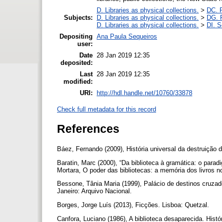
D. Libraries as physical collections.
>
DC. P
Subjects:
D. Libraries as physical collections.
>
DG. P
D. Libraries as physical collections.
>
DI. S
Depositing
Ana Paula Sequeiros
user:
Date
28 Jan 2019 12:35
deposited:
Last
28 Jan 2019 12:35
modified:
URI:
http://hdl.handle.net/10760/33878
Check full metadata for this record
References
Báez, Fernando (2009), História universal da destruição 
Baratin, Marc (2000), “Da biblioteca à gramática: o paradi
Mortara, O poder das bibliotecas: a memória dos livros 
Bessone, Tânia Maria (1999), Palácio de destinos cruzado
Janeiro: Arquivo Nacional.
Borges, Jorge Luís (2013), Ficções. Lisboa: Quetzal.
Canfora, Luciano (1986), A biblioteca desaparecida. Hist