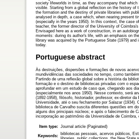
society lifeworlds in time, as they accompany that which 
visible. Starting from a global reflection on the history o
the formation and the destiny of private libraries with public
analysed in depth, a case which, when nearing present 
(especially in the years 1950). In this context, the case o
teacher, the former director of the University of Coimbra's 
Envisaged here as a work of construction, in an autobiogra
moments: during its author's life, with an emphasis on the
library was acquired by the Portuguese State (1979) and i
today.
Portuguese abstract
Às destruições, dispersões e formações de novos acervo
mundividências das sociedades no tempo, como também o 
Partindo de uma reflexão global sobre a história da bibli
formação e o destino de bibliotecas privadas com o espaço
aprofundar em um estudo de caso que, chegando aos di
(especialmente nos anos 1950). Nesse contexto, será ana
(1892-1958), filósofo, historiador, professor, ex-diretor
Universidade, até o seu fechamento por Salazar (1934).
biblioteca de Carvalho suscita diferentes questões em d
alguns dos principais núcleos; e após o falecimento de C
incorporação ao patrimônio da Universidade de Coimbra, 
Item type:
Journal article (Paginated)
bibliotecas pessoais, acervos públicos, E
Keywords:
libraries, public collections, the New State