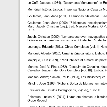
Le Goff, Jacques (1984), “Documento/Monumento”, in Enc
Memória-História. Lisboa: Imprensa Nacional-Casa da M
Goulemot, Jean Marie (2011). O amor às bibliotecas. Sã
Goulemot, Jean Marie (2000), “Bibliotecas, enciclopedism
Marc; Jacob, Christian (org.), trad. Marcela Mortara, O P
UFRJ.
Jacob, Christian (2000), “Ler para escrever: navegações al
bibliotecas: a memória dos livros no Ocidente. Rio de J
Lourenço, Eduardo (2011), Obras Completas [vol. I]. He
Manguel, Alberto (2010), Uma história da leitura. Lisboa
Malpique, Cruz (1959), “Perfil intelectual e moral do pro
Martins, José V. Pina (1982), “Joaquim de Carvalho, histo
Carvalho, Joaquim de. Obra Completa [vol. III]. Lisboa:
Masson, André; Salvan, Paule (1961), Les Bibliothèques.
Mindlin, José (1998), “Rubens Borba de Moraes: um inte
Brasileira de Estudos Pedagógicos, 79(192), 108-111.
Polastron, Lucien X. (2014), Livros em chamas: a históri
Grupo Record.