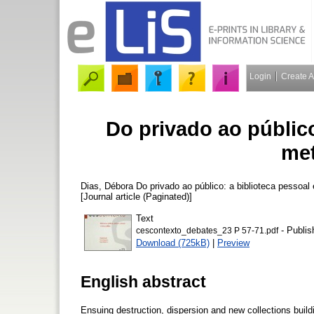
Login
Create 
Do privado ao público
me
Dias, Débora
Do privado ao público: a biblioteca pessoa
[Journal article (Paginated)]
Text
- Publis
cescontexto_debates_23 P 57-71.pdf
Download (725kB)
|
Preview
English abstract
Ensuing destruction, dispersion and new collections build