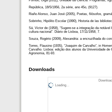
Pombo, Olga (2011), Unidade da Ciência. Programas, fig
República, 18/5/1956, 2a série, ano 45o, (9127).
Riaño Alonso, Juan José (2005), Poetas, filósofos, gramát
Sobrinho, Hipólito Escolar (1990), Historia de las bibliot
Sá, Victor de (1958), “Sugere-se a integração da notável
cultura nacional”. Diário de Lisboa, 17/11/1958, 7.
Souza, Rogério (2009), Alexandria: a encruzilhada do con
Torres, Flausino (1935), “Joaquim de Carvalho”, in Ho
Carvalho. Lisboa: edição dos alunos da Universidade de C
Agronomia, 81-93.
Downloads
Download
Loading...