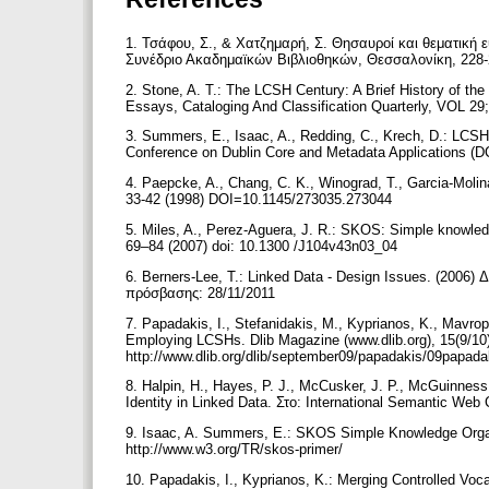
1. Τσάφου, Σ., & Χατζημαρή, Σ. Θησαυροί και θεματική ε
Συνέδριο Ακαδημαϊκών Βιβλιοθηκών, Θεσσαλονίκη, 228-
2. Stone, A. T.: The LCSH Century: A Brief History of the
Essays, Cataloging And Classification Quarterly, VOL 2
3. Summers, E., Isaac, A., Redding, C., Krech, D.: LCSH
Conference on Dublin Core and Metadata Applications (DC
4. Paepcke, A., Chang, C. K., Winograd, T., Garcia-Molina,
33-42 (1998) DOI=10.1145/273035.273044
5. Miles, A., Perez-Aguera, J. R.: SKOS: Simple knowledge
69–84 (2007) doi: 10.1300 /J104v43n03_04
6. Berners-Lee, T.: Linked Data - Design Issues. (2006)
πρόσβασης: 28/11/2011
7. Papadakis, I., Stefanidakis, M., Kyprianos, K., Mavropo
Employing LCSHs. Dlib Magazine (www.dlib.org), 15(9/10
http://www.dlib.org/dlib/september09/papadakis/09papad
8. Halpin, H., Hayes, P. J., McCusker, J. P., McGuinnes
Identity in Linked Data. Στο: International Semantic Web
9. Isaac, A. Summers, E.: SKOS Simple Knowledge Orga
http://www.w3.org/TR/skos-primer/
10. Papadakis, I., Kyprianos, K.: Merging Controlled Voca