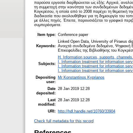
παρούσα εργασία διαρθρώνεται ως εξής: Αρχικά, αναλύον
τη συμμετοχή στην κοινότητα των συνδεδεμένων δεδομέν
Κογκρέσου, η οποία από το 2008 παρέχει τη θεματική τ
διαδικασία που ακολουθήθηκε για τη δημιουργία του το
με άλλες πηγές. Έπειτα, παρουσιάζεται το γραφικό περι
συμπεράσματα.
Item type:
Conference paper
Linked Open Data, University of Piraeus dig
Keywords:
Ανοιχτά συνδεδεμένα δεδομένα, Ψηφιακή Β
Επικεφαλίδες της Βιβλιοθήκης του Κογκρέ
H. Information sources, supports, channels
I. Information treatment for information ser
Subjects:
I. Information treatment for information ser
I. Information treatment for information ser
Depositing
Mr Konstantinos Kyprianos
user:
Date
28 Jan 2019 12:28
deposited:
Last
28 Jan 2019 12:28
modified:
URI:
http://hdl.handle.net/10760/33904
Check full metadata for this record
References