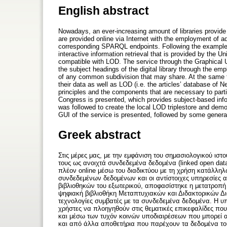
English abstract
Nowadays, an ever-increasing amount of libraries provide
are provided online via Internet with the employment of a
corresponding SPARQL endpoints. Following the examples o
interactive information retrieval that is provided by the Un
compatible with LOD. The service through the Graphical U
the subject headings of the digital library through the 
of any common subdivision that may share. At the same ti
their data as well as LOD (i.e. the articles’ database of N
principles and the components that are necessary to parti
Congress is presented, which provides subject-based inf
was followed to create the local LOD triplestore and demo
GUI of the service is presented, followed by some genera
Greek abstract
Στις μέρες μας, με την εμφάνιση του σημασιολογικού ι
τους ως ανοιχτά συνδεδεμένα δεδομένα (linked open da
πλέον online μέσω του διαδικτύου με τη χρήση κατάλληλ
συνδεδεμένων δεδομένων και οι αντίστοιχες υπηρεσίες
βιβλιοθηκών του εξωτερικού, αποφασίστηκε η μετατροπή
ψηφιακή βιβλιοθήκη Μεταπτυχιακών και Διδακτορικών Δι
τεχνολογίες συμβατές με τα συνδεδεμένα δεδομένα. Η υπ
χρήστες να πλοηγηθούν στις θεματικές επικεφαλίδες πο
και μέσω των τυχόν κοινών υποδιαιρέσεων που μπορεί 
και από άλλα αποθετήρια που παρέχουν τα δεδομένα το