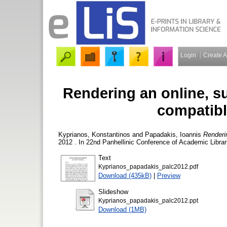
Login
Create 
Rendering an online, s
compatibl
Kyprianos, Konstantinos
and
Papadakis, Ioannis
Renderin
2012 . In 22nd Panhellinic Conference of Academic Librar
Text
Kyprianos_papadakis_palc2012.pdf
Download (435kB)
|
Preview
Slideshow
Kyprianos_papadakis_palc2012.ppt
Download (1MB)