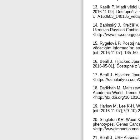
13. Kasík P. Mladí vědci 
2016-11-09]. Dostupné z: 
c=A160603_140135_veda
14. Babinský J, Krejčíř V.
Ukranian-Russian Conflict
<http://www.mcser.org/jou
15. Rygelová P. Postoj na
vědeckým informacím: sou
[cit. 2016-11-07]: 135–50
16. Beall J. Hijacked Jour
2016-05-01]. Dostupné z 
17. Beall J. Hijacked Jou
<https://scholarlyoa.com/2
18. Dadkhah M, Maliszewsk
Academic World. Trends Ph
<http://dx.doi.org/10.1016
19. Harlow M, Lee K-H, W
[cit. 2016-11-07];7(9–10
20. Singleton KR, Wood KC
phenotypes. Genes Cancer
<http://www.impactjourn
21. Beall J. USF Associat