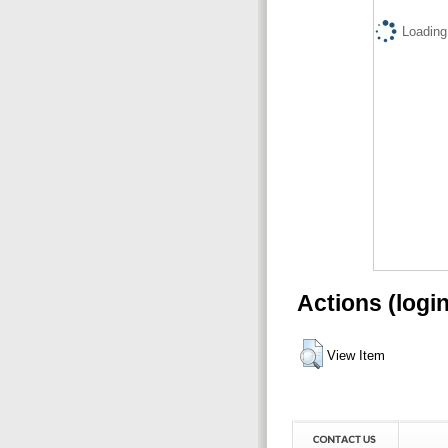
Loading.
Actions (logi
View Item