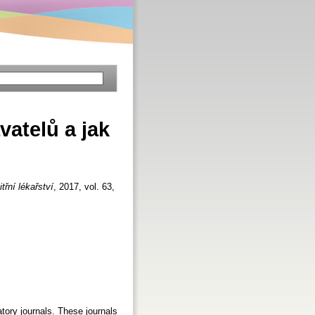
vatelů a jak
itřní lékařství
, 2017, vol. 63,
atory journals. These journals