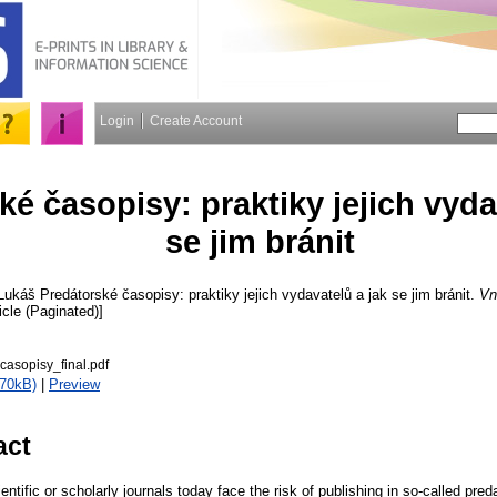
Login
Create Account
ké časopisy: praktiky jejich vyda
se jim bránit
 Lukáš
Predátorské časopisy: praktiky jejich vydavatelů a jak se jim bránit.
Vn
ticle (Paginated)]
casopisy_final.pdf
370kB)
|
Preview
act
ntific or scholarly journals today face the risk of publishing in so-called pred