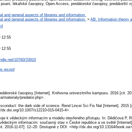
psaní, lékařské časopisy, Open Access, predátorské časopisy, predátorští 
al and general aspects of libraries and information.
al and general aspects of libraries and information.
>
AB. Information theory a
íl
 12:55
 12:55
andle.net/10760/33910
is record
Predátorské časopisy [Internet]. Knihovna univerzitního kampusu. 2016 [cit.
a/materialy/predator.php>.
misconduct: the dark side of science. Rend Lincei Sci Fis Nat [Internet]. 2015 
/dx.doi.org/10.1007/s12210-015-0415-4>.
oje k vědeckým informacím a modelu otevřeného přístupu. In: Dědičová P, Ry
 vědeckým informacím: současný stav v České republice a ve světě [Internet
it. 2016-11-07]: 12–20. Dostupné z DOI: <http://dx.doi.org/10.13164/book.oa