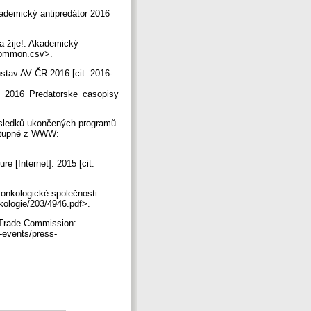
kademický antipredátor 2016
a žije!: Akademický
s_common.csv>.
stav AV ČR 2016 [cit. 2016-
6_2016_Predatorske_casopisy
ýsledků ukončených programů
Dostupné z WWW:
re [Internet]. 2015 [cit.
 onkologické společnosti
nkologie/203/4946.pdf>.
 Trade Commission:
-events/press-