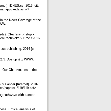
rnet]. iDNES.cz. 2016 [cit.
znam-pjl-/veda.aspx?
s in the News Coverage of the
 WWW:
eds). Otevřený přístup k
čení technické v Brně c2016
ess publishing. 2014 [cit.
-11-27]. Dostupné z WWW:
: Our Observations in the
 & Cancer [Internet]. 2016
es/papers/1/119/119.pdf>.
ing pathways with cancer
ess: Critical analysis of