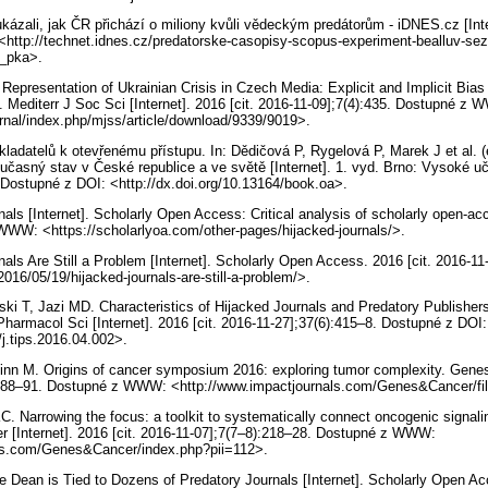
ukázali, jak ČR přichází o miliony kvůli vědeckým predátorům - iDNES.cz [Inte
<http://technet.idnes.cz/predatorske-casopisy-scopus-experiment-bealluv-se
_pka>.
 Representation of Ukrainian Crisis in Czech Media: Explicit and Implicit Bia
. Mediterr J Soc Sci [Internet]. 2016 [cit. 2016-11-09];7(4):435. Dostupné z
rnal/index.php/mjss/article/download/9339/9019>.
kladatelů k otevřenému přístupu. In: Dědičová P, Rygelová P, Marek J et al. (
časný stav v České republice a ve světě [Internet]. 1. vyd. Brno: Vysoké u
. Dostupné z DOI: <http://dx.doi.org/10.13164/book.oa>.
nals [Internet]. Scholarly Open Access: Critical analysis of scholarly open-acc
WWW: <https://scholarlyoa.com/other-pages/hijacked-journals/>.
rnals Are Still a Problem [Internet]. Scholarly Open Access. 2016 [cit. 2016
016/05/19/hijacked-journals-are-still-a-problem/>.
i T, Jazi MD. Characteristics of Hijacked Journals and Predatory Publishers
armacol Sci [Internet]. 2016 [cit. 2016-11-27];37(6):415–8. Dostupné z DOI:
/j.tips.2016.04.002>.
inn M. Origins of cancer symposium 2016: exploring tumor complexity. Genes
):288–91. Dostupné z WWW: <http://www.impactjournals.com/Genes&Cancer/fil
. Narrowing the focus: a toolkit to systematically connect oncogenic signal
 [Internet]. 2016 [cit. 2016-11-07];7(7–8):218–28. Dostupné z WWW:
als.com/Genes&Cancer/index.php?pii=112>.
e Dean is Tied to Dozens of Predatory Journals [Internet]. Scholarly Open Acc