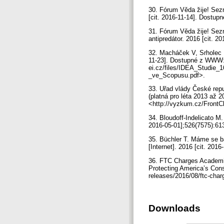
30. Fórum Věda žije! Sezn
[cit. 2016-11-14]. Dostup
31. Fórum Věda žije! Sezn
antipredátor. 2016 [cit.
32. Macháček V, Srholec 
11-23]. Dostupné z WWW: 
ei.cz/files/IDEA_Studie
_ve_Scopusu.pdf>.
33. Uřad vlády České rep
(platná pro léta 2013 až 
<http://vyzkum.cz/Front
34. Bloudoff-Indelicato M. 
2016-05-01];526(7575):61
35. Büchler T. Máme se b
[Internet]. 2016 [cit. 20
36. FTC Charges Academic
Protecting America’s Con
releases/2016/08/ftc-cha
Downloads