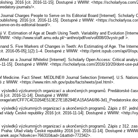
lishing. 2016 [cit. 2016-11-15]. Dostupné z WWW: <https://scholarlyoa.com/
predatory-journals/>.
Journal Charges People to Serve on Its Editorial Board [Internet]. Scholarly 
 publishing. 2016 [cit. 2016-11-15]. Dostupné z WWW: <https://scholarlyoa.c
serve-on-its-editorial-board/>.
 V. Estimation of Age at Death Using Teeth. Variability and Evolution [Interne
WWW: <http://www.staff.amu.edu.pl/~anthro/pdf/ve/vol008/03vystr.pdf >.
Anand S. Five Markers of Changes in Teeth: An Estimating of Age. The Interne
[cit. 2016-05-05];1(2):1–4. Dostupné z WWW: <http://print.ispub.com/api/0/isp
bMed as a Journal Whitelist [Internet]. Scholarly Open Access: Critical analy
16-11-15]. Dostupné z WWW: <https://scholarlyoa.com/2016/10/20/dont-use-pub
 of Medicine. Fact Sheet: MEDLINE® Journal Selection [Internet]. U.S. Nationa
pné z WWW: <https://www.nlm.nih.gov/pubs/factsheets/jsel.html>.
 výsledků výzkumných organizací a ukončených programů. Predátorské časop
16 [cit. 2016-11-14]. Dostupné z WWW:
storage/att/CFF7C4CD264E513E27E1B294EA15A5A6/86-3d1_Predatorske.do
 výsledků výzkumných organizací a ukončených programů. Zápis z 87. jedn
Úřad vlády České republiky 2016 [cit. 2016-11-14]. Dostupné z WWW: <http:/
í výsledků výzkumných organizací a ukončených programů. Zápis z 312. za
]. Praha: Úřad vlády České republiky 2016 [cit. 2016-11-14]. Dostupné z WWW
Clanek.aspx?idsekce=766310&ad=1&attid=772342>.