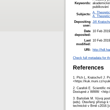
Keywords:
akademické 
publikování
A. Theoretic
Subjects:
A. Theoretic
Depositing
Jiří Kratochv
user:
Date
10 Feb 2019
deposited:
Last
10 Feb 2019
modified:
URI:
http://hdl.h
Check full metadata for th
References
1. Plch L, Kratochvíl J. 
<https://kuk.muni.cz/vyuk
2. Carafoli E. Scientific 
Dostupné z WWW: <http:/
3. Bartošek M. Vývoj post
(eds). Otevřený přístup k
technické v Brně c2016 [c