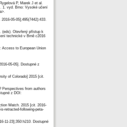
Rygelová P, Marek J et al.
]. 1. vyd. Brno: Vysoké učení
oa>.
t. 2016-05-05];495(7442):433.
. (eds). Otevřený přístup k
čení technické v Brně c2016
x: Access to European Union
2016-05-05]. Dostupné z
sity of Colorado] 2015 [cit.
? Perspectives from authors
ostupné z DOI:
ction Watch. 2015 [cit. 2016-
s-retracted-following-peta-
2016-11-23];350:h210. Dostupné