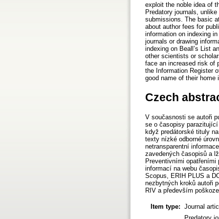
exploit the noble idea of 
Predatory journals, unlik
submissions. The basic att
about author fees for publ
information on indexing i
journals or drawing inform
indexing on Beall’s List
other scientists or schola
face an increased risk of 
the Information Register 
good name of their home i
Czech abstra
V současnosti se autoři p
se o časopisy parazitujíc
když predátorské tituly n
texty nízké odborné úrovn
netransparentní informac
zavedených časopisů a lž
Preventivními opatřeními 
informací na webu časopi
Scopus, ERIH PLUS a DOAJ
nezbytných kroků autoři 
RIV a především poškození
Item type:
Journal arti
Predatory jo