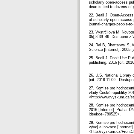
scholarly open-access pub
dean-is-tied-to-dozens-of-
22. Beall J. Open-Access 
of scholarly open-access
journal-charges-people-to-
23. Vystrčilová M, Novotný
05];8:39–49. Dostupné z 
24. Rai B, Dhattarwal S, 
Science [Internet]. 2005 
25. Beall J. Don’t Use Pu
publishing. 2016 [cit. 20
26. U.S. National Library
[cit. 2016-11-09]. Dostu
27. Komise pro hodnocení
vlády České republiky 20
<http://www.vyzkum.cz/
28. Komise pro hodnocení
2016 [Internet]. Praha: 
idsekce=780525>.
29. Komise pro hodnocen
vývoj a inovace [Internet
<http://vyzkum.cz/Front