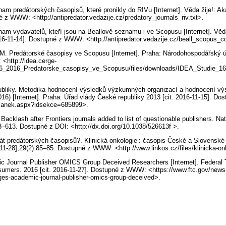
am predátorských časopisů, které pronikly do RIVu [Internet]. Věda žije!: A
né z WWW: <http://antipredator.vedazije.cz/predatory_journals_riv.txt>.
am vydavatelů, kteří jsou na Beallově seznamu i ve Scopusu [Internet]. Věd
 2016-11-14]. Dostupné z WWW: <http://antipredator.vedazije.cz/beall_scopu
M. Predátorské časopisy ve Scopusu [Internet]. Praha: Národohospodářský ú
<http://idea.cerge-
_16_2016_Predatorske_casopisy_ve_Scopusu/files/downloads/IDEA_Studie_1
ubliky. Metodika hodnocení výsledků výzkumných organizací a hodnocení v
2016) [Internet]. Praha: Úřad vlády České republiky 2013 [cit. 2016-11-15]. 
Clanek.aspx?idsekce=685899>.
Backlash after Frontiers journals added to list of questionable publishers. Natu
3–613. Dostupné z DOI: <http://dx.doi.org/10.1038/526613f >.
át predátorských časopisů?. Klinická onkologie : časopis České a Slovenské
16-11-28];29(2):85–85. Dostupné z WWW: <http://www.linkos.cz/files/klinicka-o
 Journal Publisher OMICS Group Deceived Researchers [Internet]. Federal
sumers. 2016 [cit. 2016-11-27]. Dostupné z WWW: <https://www.ftc.gov/news
rges-academic-journal-publisher-omics-group-deceived>.