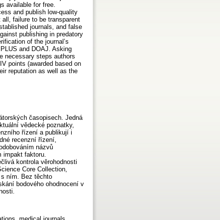
 available for free.
ess and publish low-quality
ll, failure to be transparent
stablished journals, and false
ainst publishing in predatory
ification of the journal’s
RIH PLUS and DOAJ. Asking
ese necessary steps authors
 RIV points (awarded based on
r reputation as well as the
edátorských časopisech. Jedná
aktuální vědecké poznatky,
zního řízení a publikují i
dné recenzní řízení,
apodobováním názvů
 impakt faktoru.
člivá kontrola věrohodnosti
cience Core Collection,
 s ním. Bez těchto
získání bodového ohodnocení v
nosti.
ations, medical journals,