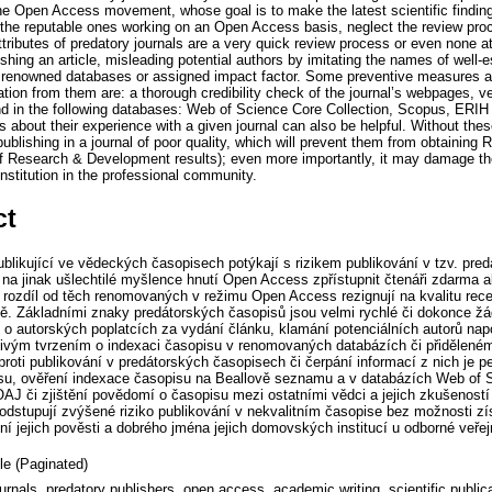
the Open Access movement, whose goal is to make the latest scientific findings
e the reputable ones working on an Open Access basis, neglect the review proc
ributes of predatory journals are a very quick review process or even none at a
ishing an article, misleading potential authors by imitating the names of well-e
n renowned databases or assigned impact factor. Some preventive measures ag
ation from them are: a thorough credibility check of the journal’s webpages, ver
 and in the following databases: Web of Science Core Collection, Scopus, E
rs about their experience with a given journal can also be helpful. Without th
publishing in a journal of poor quality, which will prevent them from obtaining
of Research & Development results); even more importantly, it may damage thei
nstitution in the professional community.
ct
ublikující ve vědeckých časopisech potýkají s rizikem publikování v tzv. pr
í na jinak ušlechtilé myšlence hnutí Open Access zpřístupnit čtenáři zdarma 
a rozdíl od těch renomovaných v režimu Open Access rezignují na kvalitu recen
ě. Základními znaky predátorských časopisů jsou velmi rychlé či dokonce žá
e o autorských poplatcích za vydání článku, klamání potenciálních autorů n
ivým tvrzením o indexaci časopisu v renomovaných databázích či přiděleném
proti publikování v predátorských časopisech či čerpání informací z nich je pe
su, ověření indexace časopisu na Beallově seznamu a v databázích Web of S
 či zjištění povědomí o časopisu mezi ostatními vědci a jejich zkušeností
podstupují zvýšené riziko publikování v nekvalitním časopise bez možnosti 
 jejich pověsti a dobrého jména jejich domovských institucí u odborné veřej
cle (Paginated)
urnals, predatory publishers, open access, academic writing, scientific public