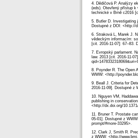
4. Dědičová P. Analýzy ek
(eds). Otevřený přístup k
technické v Brně c2016 [c
5. Butler D. Investigating
Dostupné z DOI: <http://
6. Straková L, Marek J. Ná
vědeckým informacím: sou
[cit. 2016-11-07]: 67–83.
7. Evropský parlament. N
law. 2013 [cit. 2016-11-0
qid=1478332318069&uri
8. Poynder R. The Open A
WWW: <http://poynder.blo
9. Beall J. Criteria for D
2016-11-09]. Dostupné z 
10. Nguyen VM, Haddaway 
publishing in conservatio
<http://dx.doi.org/10.137
11. Bruner T. Prostate can
05-01]. Dostupné z WWW: <
prompt/#more-33295>.
12. Clark J, Smith R. Pred
z WWW: <http://www.bmj.