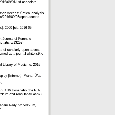
2016/09/01/usf-associate-
Open Access: Critical analysis
om/2016/09/08/open-access-
t]. 2000 [cit. 2016-05-
t Journal of Forensic
ub-article/13292>.
sis of scholarly open-access
med-as-a-journal-whitelist/>.
l Library of Medicine. 2016
isy [Internet]. Praha: Úřad
c>.
ání KHV konaného dne 6. 6.
/vyzkum.cz/FrontClanek.aspx?
sedání Rady pro výzkum,
: