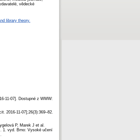
vydavatelé, vědecké
nd library theory.
 2016-11-07]. Dostupné z WWW:
[cit. 2016-11-07];26(3):369–82.
gelová P, Marek J et al.
]. 1. vyd. Brno: Vysoké učení
>.