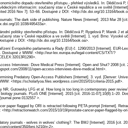
onomického dopadu otevřeného přístupu - přehled výsledků. In: Dědičová P, 
 vědeckým informacím: současný stav v České republice a ve světě [Internet
ited 2016 Nov 7]: 53–66. Dostupné z DOI: <http://dx.doi.org/10.13164/book.
 journals: The dark side of publishing. Nature News [Internet]. 2013 Mar 28 [ci
dx.doi.org/10.1038/495433a>.
rodní politiky otevřeného přístupu. In: Dědičová P, Rygelová P, Marek J et al
časný stav v České republice a ve světě [Internet]. 1. vyd. Brno: Vysoké u
 Dostupné z DOI: <http://dx.doi.org/10.13164/book.oa>.
ařízení Evropského parlamentu a Rady (EU) č. 1290/2013 [Internet]. EUR-Le
7]. Dostupné z WWW: <http://eur-lex.europa.eu/legal-content/CS/TXT/?
=CELEX:32013R1290>.
ccess Interviews: Dove Medical Press [Internet]. Open and Shut? 2008 [cit. 
gspot.com/2008/11/open-access-interviews-dove-medical.html>.
etermining Predatory Open-Access Publishers [Internet]. 3. vyd. [Denver: Univer
WWW: <https://scholarlyoa.files.wordpress.com/2015/01/criteria-2015.pdf>.
NR, Gutowsky LFG et al. How long is too long in contemporary peer review
n biology journals. PLoS ONE [Internet]. 2015 [cit. 2016-11-07];10(8):1–20. D
1/journal.pone.0132557 >.
cer paper flagged by ORI is retracted following PETA prompt [Internet]. Retra
http://retractionwatch.com/2015/10/19/prostate-cancer-paper-flagged-by-ori-i
atory journals - wolves in wolves’ clothing?. The BMJ [Internet]. 2016 [cit. 
com/content/350/bmj.h210/rr-2>.