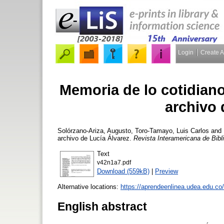
Login
Create 
Memoria de lo cotidiano
archivo 
Solórzano-Ariza, Augusto
,
Toro-Tamayo, Luis Carlos
and
archivo de Lucía Álvarez.
Revista Interamericana de Bibl
Text
v42n1a7.pdf
Download (559kB)
|
Preview
Alternative locations:
https://aprendeenlinea.udea.edu.co
English abstract