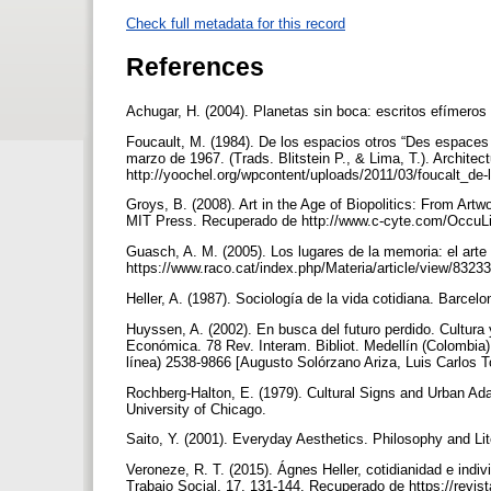
Check full metadata for this record
References
Achugar, H. (2004). Planetas sin boca: escritos efímeros s
Foucault, M. (1984). De los espacios otros “Des espaces 
marzo de 1967. (Trads. Blitstein P., & Lima, T.). Archite
http://yoochel.org/wpcontent/uploads/2011/03/foucalt_de-
Groys, B. (2008). Art in the Age of Biopolitics: From Ar
MIT Press. Recuperado de http://www.c-cyte.com/OccuLi
Guasch, A. M. (2005). Los lugares de la memoria: el arte 
https://www.raco.cat/index.php/Materia/article/view/832
Heller, A. (1987). Sociología de la vida cotidiana. Barcel
Huyssen, A. (2002). En busca del futuro perdido. Cultur
Económica. 78 Rev. Interam. Bibliot. Medellín (Colombia
línea) 2538-9866 [Augusto Solórzano Ariza, Luis Carlos
Rochberg-Halton, E. (1979). Cultural Signs and Urban A
University of Chicago.
Saito, Y. (2001). Everyday Aesthetics. Philosophy and Lit
Veroneze, R. T. (2015). Ágnes Heller, cotidianidad e indiv
Trabajo Social, 17, 131-144. Recuperado de https://revist