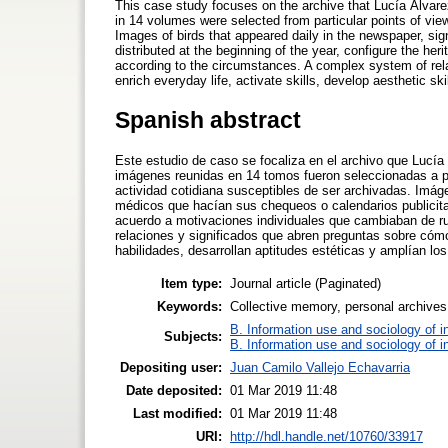
This case study focuses on the archive that Lucía Álvarez
in 14 volumes were selected from particular points of view
Images of birds that appeared daily in the newspaper, sig
distributed at the beginning of the year, configure the her
according to the circumstances. A complex system of re
enrich everyday life, activate skills, develop aesthetic s
Spanish abstract
Este estudio de caso se focaliza en el archivo que Lucía
imágenes reunidas en 14 tomos fueron seleccionadas a par
actividad cotidiana susceptibles de ser archivadas. Imág
médicos que hacían sus chequeos o calendarios publicita
acuerdo a motivaciones individuales que cambiaban de r
relaciones y significados que abren preguntas sobre cómo
habilidades, desarrollan aptitudes estéticas y amplían lo
Item type:
Journal article (Paginated)
Keywords:
Collective memory, personal archives,
B. Information use and sociology of i
Subjects:
B. Information use and sociology of i
Depositing user:
Juan Camilo Vallejo Echavarria
Date deposited:
01 Mar 2019 11:48
Last modified:
01 Mar 2019 11:48
URI:
http://hdl.handle.net/10760/33917