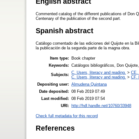
English abstract
Commented catalog of the different publications of Don Qui
Centenary of the publication of the second part.
Spanish abstract
Catálogo comentado de las ediciones del Quijote en la Bi
la publicación de la segunda parte de la magna obra.
Item type:
Book chapter
Keywords:
Catálogos bibliográficos, Don Quijote
C. Users, literacy and reading.
>
CE. 
Subjects:
C. Users, literacy and reading.
>
CF. 
Depositing user:
Almudena Quintana
Date deposited:
08 Feb 2019 07:49
Last modified:
08 Feb 2019 07:54
URI:
http://hdl.handle.net/10760/33948
Check full metadata for this record
References