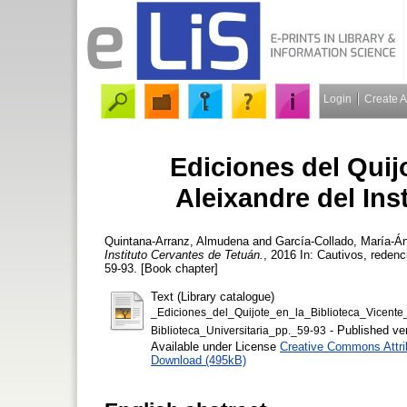
Login
Create 
Ediciones del Quijo
Aleixandre del Ins
Quintana-Arranz, Almudena
and
García-Collado, María-Á
Instituto Cervantes de Tetuán.
, 2016 In: Cautivos, reden
59-93. [Book chapter]
Text (Library catalogue)
_Ediciones_del_Quijote_en_la_Biblioteca_Vicen
- Published ve
Biblioteca_Universitaria_pp._59-93
Available under License
Creative Commons Attri
Download (495kB)