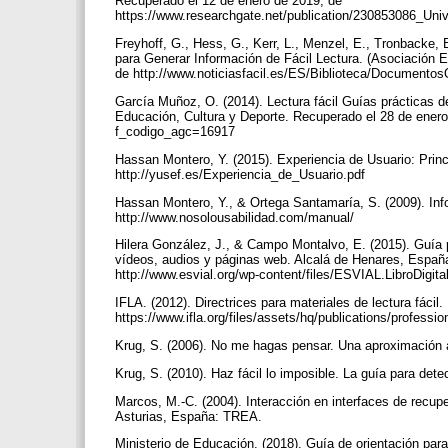
Recuperado el 12 de enero de 2019, de
https://www.researchgate.net/publication/230853086_Uni
Freyhoff, G., Hess, G., Kerr, L., Menzel, E., Tronbacke,
para Generar Información de Fácil Lectura. (Asociación 
de http://www.noticiasfacil.es/ES/Biblioteca/DocumentosO
García Muñoz, O. (2014). Lectura fácil Guías prácticas de
Educación, Cultura y Deporte. Recuperado el 28 de enero
f_codigo_agc=16917
Hassan Montero, Y. (2015). Experiencia de Usuario: Prin
http://yusef.es/Experiencia_de_Usuario.pdf
Hassan Montero, Y., & Ortega Santamaría, S. (2009). In
http://www.nosolousabilidad.com/manual/
Hilera González, J., & Campo Montalvo, E. (2015). Guía 
vídeos, audios y páginas web. Alcalá de Henares, España
http://www.esvial.org/wp-content/files/ESVIAL.LibroDigit
IFLA. (2012). Directrices para materiales de lectura fáci
https://www.ifla.org/files/assets/hq/publications/professi
Krug, S. (2006). No me hagas pensar. Una aproximación 
Krug, S. (2010). Haz fácil lo imposible. La guía para det
Marcos, M.-C. (2004). Interacción en interfaces de recup
Asturias, España: TREA.
Ministerio de Educación. (2018). Guía de orientación para