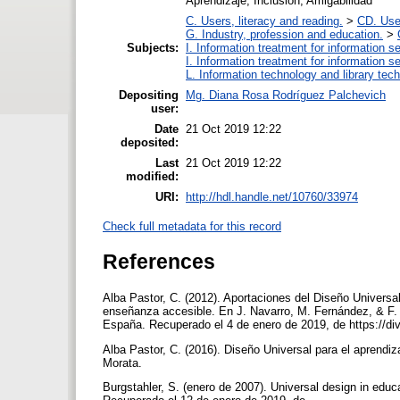
Aprendizaje, Inclusión, Amigabilidad
C. Users, literacy and reading.
>
CD. User
G. Industry, profession and education.
>
Subjects:
I. Information treatment for information s
I. Information treatment for information s
L. Information technology and library tec
Depositing
Mg. Diana Rosa Rodríguez Palchevich
user:
Date
21 Oct 2019 12:22
deposited:
Last
21 Oct 2019 12:22
modified:
URI:
http://hdl.handle.net/10760/33974
Check full metadata for this record
References
Alba Pastor, C. (2012). Aportaciones del Diseño Universal 
enseñanza accesible. En J. Navarro, M. Fernández, & F. 
España. Recuperado el 4 de enero de 2019, de https://d
Alba Pastor, C. (2016). Diseño Universal para el aprendi
Morata.
Burgstahler, S. (enero de 2007). Universal design in educ