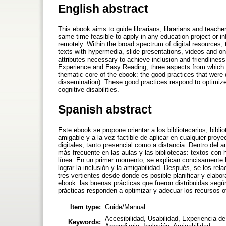
English abstract
This ebook aims to guide librarians, librarians and teacher
same time feasible to apply in any education project or i
remotely. Within the broad spectrum of digital resources,
texts with hypermedia, slide presentations, videos and onlin
attributes necessary to achieve inclusion and friendlines
Experience and Easy Reading, three aspects from which it 
thematic core of the ebook: the good practices that were d
dissemination). These good practices respond to optimize 
cognitive disabilities.
Spanish abstract
Este ebook se propone orientar a los bibliotecarios, biblio
amigable y a la vez factible de aplicar en cualquier proy
digitales, tanto presencial como a distancia. Dentro del a
más frecuente en las aulas y las bibliotecas: textos con
línea. En un primer momento, se explican concisamente la 
lograr la inclusión y la amigabilidad. Después, se los rela
tres vertientes desde donde es posible planificar y elabor
ebook: las buenas prácticas que fueron distribuidas según
prácticas responden a optimizar y adecuar los recursos o
Item type:
Guide/Manual
Accesibilidad, Usabilidad, Experiencia de
Keywords: