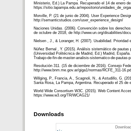
Ministerio, Ed.) La Pampa. Recuperado el 14 de enero de
https://sitio.lapampa.edu.ar/repositorio/unidades_de_or
Morville, P. (21 de junio de 2004). User Experience Desi
http://semanticstudios.com/user_experience_design/
Naciones Unidas. (2006). Convención sobre los derechos 
de octubre de 2018, de http://www.un.org/disabilities/do
Nielsen , J., & Loranger, H. (2007). Usabilidad. Priorida
Núñez Bernal , Y. (2015). Análisis sistemático de pautas 
(Universidad Politécnica de Madrid, Ed.) Madrid, España
Trabajo-de-fin-de-master-analisis-sistematico-de-pautas-p
Resolución 311. (15 de diciembre de 2016). Consejo Fed
http://www.bnm.me.gov.ar/giga1/normas/RCFE_311-16.p
Willging, P., Francia, A., Scagnoli, N., & Astudillo, G. 
Santa Rosa, La Pampa, Argentina. Recuperado el 25 de e
World Wide Consortium W3C. (2015). Web Content Accessi
https://www.w3.org/TR/WCAG21/
Downloads
Download