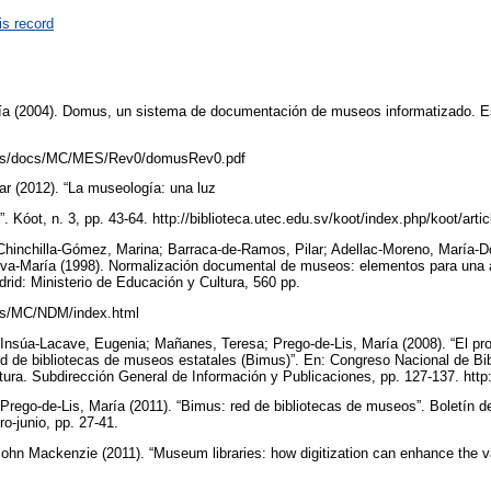
is record
a (2004). Domus, un sistema de documentación de museos informatizado. Es
eos/docs/MC/MES/Rev0/domusRev0.pdf
r (2012). “La museología: una luz
 Kóot, n. 3, pp. 43-64. http://biblioteca.utec.edu.sv/koot/index.php/koot/art
 Chinchilla-Gómez, Marina; Barraca-de-Ramos, Pilar; Adellac-Moreno, María-D
Eva-María (1998). Normalización documental de museos: elementos para una a
rid: Ministerio de Educación y Cultura, 560 pp.
os/MC/NDM/index.html
Insúa-Lacave, Eugenia; Mañanes, Teresa; Prego-de-Lis, María (2008). “El pro
d de bibliotecas de museos estatales (Bimus)”. En: Congreso Nacional de Bib
ltura. Subdirección General de Información y Publicaciones, pp. 127-137. http
rego-de-Lis, María (2011). “Bimus: red de bibliotecas de museos”. Boletín d
ero-junio, pp. 27-41.
John Mackenzie (2011). “Museum libraries: how digitization can enhance the 