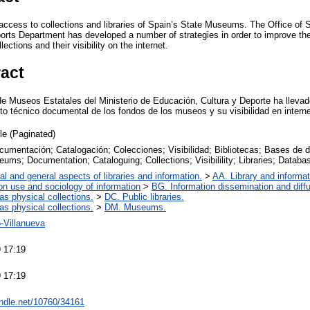
access to collections and libraries of Spain’s State Museums. The Office of
orts Department has developed a number of strategies in order to improve th
ctions and their visibility on the internet.
ract
e Museos Estatales del Ministerio de Educación, Cultura y Deporte ha llevad
nto técnico documental de los fondos de los museos y su visibilidad en interne
cle (Paginated)
umentación; Catalogación; Colecciones; Visibilidad; Bibliotecas; Bases de 
ms; Documentation; Cataloguing; Collections; Visibilility; Libraries; Databa
al and general aspects of libraries and information.
>
AA. Library and informat
on use and sociology of information
>
BG. Information dissemination and diffu
 as physical collections.
>
DC. Public libraries.
 as physical collections.
>
DM. Museums.
-Villanueva
 17:19
 17:19
andle.net/10760/34161