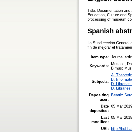
Title: Documentation and 
Education, Culture and Sp
processing of museum colle
Spanish abst
La Subdirección General d
fin de mejorar el tratamie
Item type:
Journal arti
Museos; Doc
Keywords:
Bimus; Museu
A. Theoretic
B. Informati
Subjects:
D. Libraries
D. Libraries
Depositing
Beatriz Soto
user:
Date
05 Mar 2019
deposited:
Last
05 Mar 2019
modified:
URI:
http://hdl.h