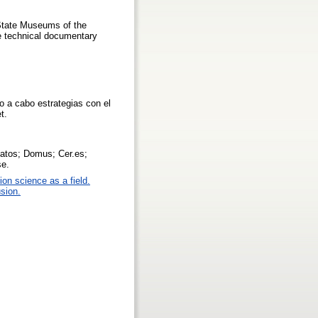
 State Museums of the
e technical documentary
o a cabo estrategias con el
t.
datos; Domus; Cer.es;
se.
ion science as a field.
sion.