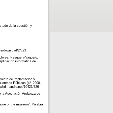
tado de la cuestión y
icle/download/24/23
olores; Pesquera-Vaquero,
plicación informática de
yecto de implantación y
liotecas Públicas (4º, 2008,
://hdl.handle.net/10421/526
e la Asociación Andaluza de
value of the museum”. Palabra