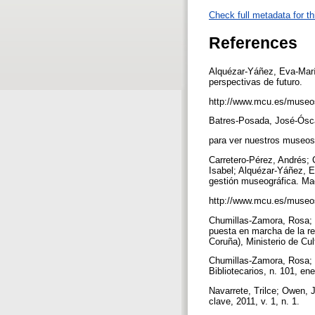
Check full metadata for th
References
Alquézar-Yáñez, Eva-Marí
perspectivas de futuro.
http://www.mcu.es/mus
Batres-Posada, José-Ósca
para ver nuestros museos”.
Carretero-Pérez, Andrés;
Isabel; Alquézar-Yáñez, 
gestión museográfica. Mad
http://www.mcu.es/muse
Chumillas-Zamora, Rosa; 
puesta en marcha de la re
Coruña), Ministerio de Cu
Chumillas-Zamora, Rosa; P
Bibliotecarios, n. 101, en
Navarrete, Trilce; Owen, 
clave, 2011, v. 1, n. 1.