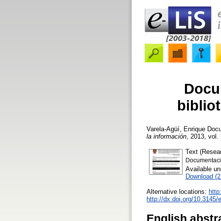
Docum
biblio
Varela-Agüí, Enrique
Docum
la información
, 2013, vol.
Text (Resear
Documentaci
Available u
Download (
Alternative locations:
http
http://dx.doi.org/10.3145
English abstr