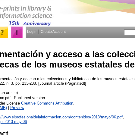
Login
Create Account
entación y acceso a las colecc
tecas de los museos estatales d
entación y acceso a las colecciones y bibliotecas de los museos estatale
 22, n. 3, pp. 233-238. [Journal article (Paginated)]
ch article)
- Published version
on.pdf
nder License
Creative Commons Attribution
.
2MB)
|
Preview
://www.elprofesionaldelainformacion.com/contenidos/2013/mayo/06.pdf
,
/epi.2013.may.06
act