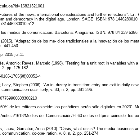
rticulo.oa?id=16821321001
tures of the news: international considerations and further reflections”. En: 
ism and democracy in the digital age. London: SAGE. ISBN: 978 1446280010
5/9781446280010.n12
ar los medios de comunicación. Barcelona: Anagrama. ISBN: 978 84 339 6396
(2015). “Adaptación de los me- dios tradicionales a la innovación de los meta
pp. 441-450.
epi.2015.jul.11
, Antonio; Reyes, Marcelo (1998). “Testing for a unit root in variables with 
. 2, pp. 175-182.
6/S0165-1765(98)00052-4
 Lacy, Stephen (2006). “An in- dustry in transition: entry and exit in daily ne
communication quar- terly, v. 83, n. 2, pp. 381-396.
7/107769900608300210
 60% de los editores coincide: los periódicos serán sólo digitales en 2020”.
/noticia/1618/Medios-de- Comunicación/El-60-de-los-editpres-coincide:-los-per
, Laura; Garnatxe, Anna (2010). “Crisis, what crisis? The media: business an
on, communication, co-ope- ration, v. 8, n. 2, pp. 251-274.