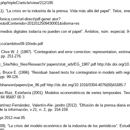
x.php/tripleC/article/view/212/195
). “La crisis en la industria de la prensa. Vida más allá del papel”. Telos, en
efonica.com/url-direct/pdf-gener ator?
elos&idContenido=2011012509430001&idioma=es
medios digitales todavía no pueden con el papel”. Ámbitos, núm. especial, 9
ehcco/ambitos09-10/edo.pdf
Clive W. J. (1987). “Cointegration and error correction: representation, estimat
, pp. 251-276.
k_Site/Niks_files/Research/ papers/stat_arb/EG_1987.pdf http://dx.doi.org/
 Bruce E. (1996). “Residual- based tests for cointegration in models with regi
, pp. 99-126.
~bhansen/papers/joe_96.pdf http://dx.doi.org/10.1016/0304-4076(69)41685-7
z-Ruiz, Estefanía (2001). Modelos econométricos de series temporales. Teor
 84 95687 00 3
tínez-Fernández, Valentín-Ale- jandro (2012). “Difusión de la prensa diaria 
 de la información, v.21, n. 2, pp. 154-159.
/epi.2012.mar.05
09). “La crisis del modelo económico de la industria de los periódicos”. Estu