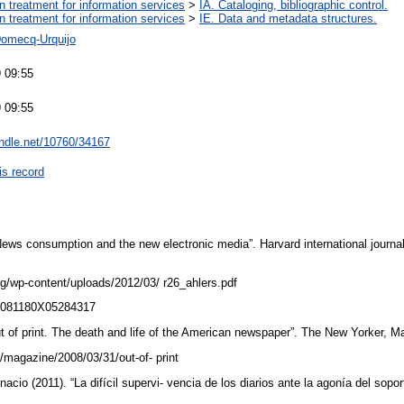
on treatment for information services
>
IA. Cataloging, bibliographic control.
on treatment for information services
>
IE. Data and metadata structures.
Domecq-Urquijo
 09:55
 09:55
andle.net/10760/34167
is record
ews consumption and the new electronic media”. Harvard international journal of
org/wp-content/uploads/2012/03/ r26_ahlers.pdf
7/1081180X05284317
ut of print. The death and life of the American newspaper”. The New Yorker, 
/magazine/2008/03/31/out-of- print
acio (2011). “La difícil supervi- vencia de los diarios ante la agonía del sopor