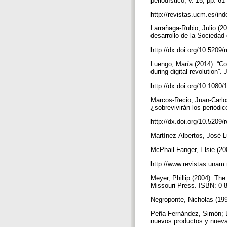
periodístico, v. 15, pp. 61
http://revistas.ucm.es/
Larrañaga-Rubio, Julio (20
desarrollo de la Sociedad 
http://dx.doi.org/10.520
Luengo, María (2014). “Co
during digital revolution”.
http://dx.doi.org/10.108
Marcos-Recio, Juan-Carlos
¿sobrevivirán los periódic
http://dx.doi.org/10.520
Martínez-Albertos, José-
McPhail-Fanger, Elsie (200
http://www.revistas.unam
Meyer, Phillip (2004). The
Missouri Press. ISBN: 0 
Negroponte, Nicholas (199
Peña-Fernández, Simón; Laz
nuevos productos y nuevas