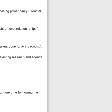
chasing power parity”. Journal
 of level relation- ships”.
llén, José Igna- cio (coord.).
 existing research and agenda
3.
more time fol- lowing the