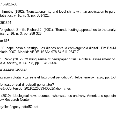
/C46-2016-03
 Timothy (1992). “Nonstationar- ity and level shifts with an application to pur
tistics, v. 10, n. 3, pp. 301-321.
/1391544
ngcheol; Smith, Richard J. (2001). “Bounds testing approaches to the analysis
cs, v. 16, n. 3, pp. 289-326.
jae.616
“El papel pasa el testigo. Los diarios ante la convergencia digital”. En: Bel-Ma
 diaria 2007. Madrid: AEDE. ISBN: 978 84 611 2647 7
i, Pablo (2012). “Making sense of newspaper crisis: A critical assessment of
a & society, v. 14, n.8, pp. 1375-1394.
7/1461444812455148
gración digital ¿Es este el futuro del periódico?”. Telos, enero-marzo, pp. 1-
efonica.com/url-direct/pdf-gener ator?
elos&idContenido=2011012609340001&idioma=es
(2010). Ideological news sources: who watches and why. Americans spending 
ew Research Center.
rg/files/legacy-pdf/652.pdf