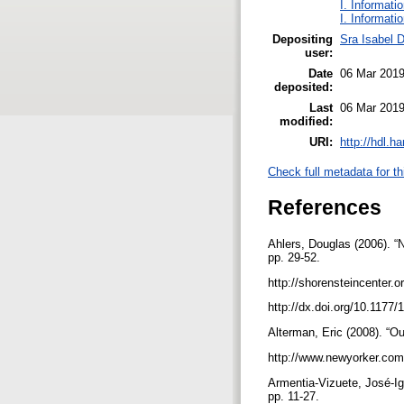
I. Informati
I. Informati
Depositing
Sra Isabel 
user:
Date
06 Mar 2019
deposited:
Last
06 Mar 2019
modified:
URI:
http://hdl.h
Check full metadata for th
References
Ahlers, Douglas (2006). “N
pp. 29-52.
http://shorensteincenter.
http://dx.doi.org/10.117
Alterman, Eric (2008). “O
http://www.newyorker.com
Armentia-Vizuete, José-Ign
pp. 11-27.