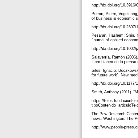
http://dx.doi.org/10.3916
Perron, Pierre; Vogelsang,
of business & economic sta
http://dx.doi.org/10.2307
Pesaran, Hashem; Shin, Yo
Journal of applied economi
http://dx.doi.org/10.1002/
Salaverría, Ramón (2006). 
Libro blanco de la prensa
Siles, Ignacio; Boczkowsk
for future work”. New medi
http://dx.doi.org/10.117
Smith, Anthony (2011). “Mi
https://telos.fundaciontel
tipoContenido=articuloT
The Pew Research Center 
news. Washington: The P
http://www.people-press.o