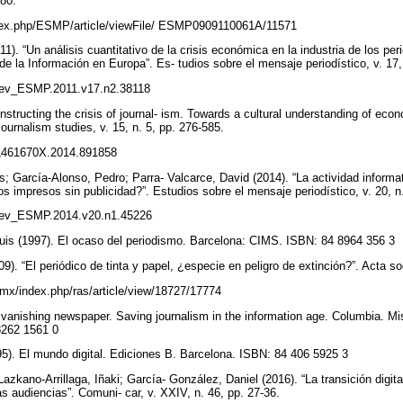
-80.
index.php/ESMP/article/viewFile/ ESMP0909110061A/11571
11). “Un análisis cuantitativo de la crisis económica en la industria de los per
de la Información en Europa”. Es- tudios sobre el mensaje periodístico, v. 17,
9/rev_ESMP.2011.v17.n2.38118
nstructing the crisis of journal- ism. Towards a cultural understanding of ec
 Journalism studies, v. 15, n. 5, pp. 276-585.
0/1461670X.2014.891858
; García-Alonso, Pedro; Parra- Valcarce, David (2014). “La actividad informat
os impresos sin publicidad?”. Estudios sobre el mensaje periodístico, v. 20, n
9/rev_ESMP.2014.v20.n1.45226
Luis (1997). El ocaso del periodismo. Barcelona: CIMS. ISBN: 84 8964 356 3
9). “El periódico de tinta y papel, ¿especie en peligro de extinción?”. Acta so
.mx/index.php/ras/article/view/18727/17774
 vanishing newspaper. Saving journalism in the information age. Columbia. Mis
8262 1561 0
5). El mundo digital. Ediciones B. Barcelona. ISBN: 84 406 5925 3
kano-Arrillaga, Iñaki; García- González, Daniel (2016). “La transición digita
 audiencias”. Comuni- car, v. XXIV, n. 46, pp. 27-36.