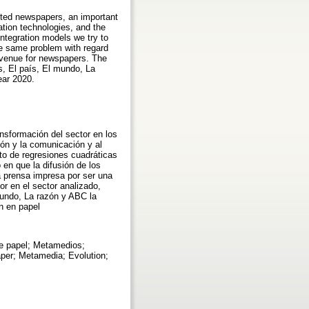
nted newspapers, an important
ation technologies, and the
ntegration models we try to
he same problem with regard
revenue for newspapers. The
rs, El país, El mundo, La
ear 2020.
ansformación del sector en los
ión y la comunicación y al
o de regresiones cuadráticas
 en que la difusión de los
la prensa impresa por ser una
r en el sector analizado,
mundo, La razón y ABC la
ón en papel
te papel; Metamedios;
aper; Metamedia; Evolution;