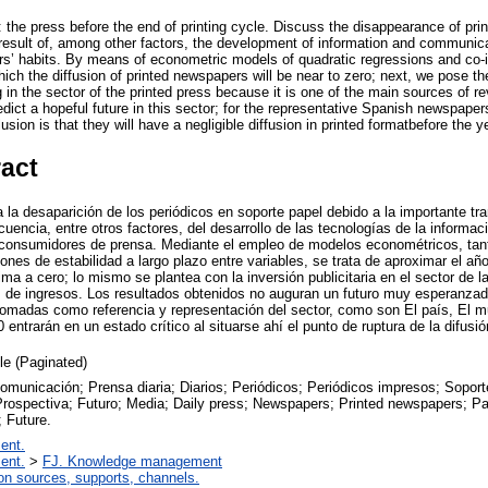
the press before the end of printing cycle. Discuss the disappearance of pri
 result of, among other factors, the development of information and communic
’ habits. By means of econometric models of quadratic regressions and co-i
hich the diffusion of printed newspapers will be near to zero; next, we pose t
 in the sector of the printed press because it is one of the main sources of 
edict a hopeful future in this sector; for the representative Spanish newspape
sion is that they will have a negligible diffusion in printed formatbefore the y
ract
 la desaparición de los periódicos en soporte papel debido a la importante tr
encia, entre otros factores, del desarrollo de las tecnologías de la informac
 consumidores de prensa. Mediante el empleo de modelos econométricos, tant
ones de estabilidad a largo plazo entre variables, se trata de aproximar el año
ima a cero; lo mismo se plantea con la inversión publicitaria en el sector de 
s de ingresos. Los resultados obtenidos no auguran un futuro muy esperanzado
tomadas como referencia y representación del sector, como son El país, El 
entrarán en un estado crítico al situarse ahí el punto de ruptura de la difusi
cle (Paginated)
omunicación; Prensa diaria; Diarios; Periódicos; Periódicos impresos; Sopor
Prospectiva; Futuro; Media; Daily press; Newspapers; Printed newspapers; P
 Future.
ent.
ent.
>
FJ. Knowledge management
on sources, supports, channels.