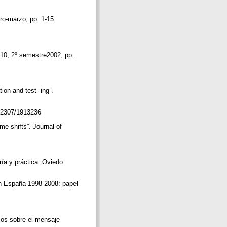
ero-marzo, pp. 1-15.
-10, 2º semestre2002, pp.
ion and test- ing”.
10.2307/1913236
me shifts”. Journal of
ía y práctica. Oviedo:
en España 1998-2008: papel
dios sobre el mensaje