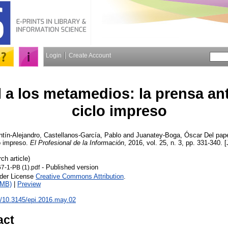
Login
Create Account
 a los metamedios: la prensa ante
ciclo impreso
tín-Alejandro
,
Castellanos-García, Pablo
and
Juanatey-Boga, Óscar
Del pape
lo impreso.
El Profesional de la Información
, 2016, vol. 25, n. 3, pp. 331-340. [
ch article)
- Published version
-1-PB (1).pdf
nder License
Creative Commons Attribution
.
3MB)
|
Preview
rg/10.3145/epi.2016.may.02
act