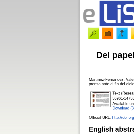
Del papel
Martínez-Fernández, Valen
prensa ante el fin del cic
Text (Resear
50961-147567
Available u
Download (
Official URL:
http://doi.o
English abstr