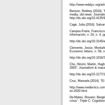
http://www.redalyc.org/a
Benson, Rodney (2010). “Fu
media, old news: Journal
http://dx.doi.org/10.413
Cagé, Julia (2016). Salv
Campos-Freire, Francisco 
información, v. 24, n. 4, 
http://dx.doi.org/10.3145/
Clemente, Jesús; Montañés
Economic letters, n. 59, n
http://dx.doi.org/10.101
Cho, Hiromi; Martin, Hugh;
2003”. Journalism & mass 
http://dx.doi.org/10.117
Cruz, Manuela (2014). “El
http://www.media-tics.com
en-2020.html
De-Mateo, Rosario; Bergés
crisis”. Triple C: Cogniti