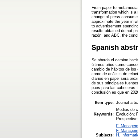
From paper to metamedia: 
transformation which is a
change of press consumers
approximate the year in w
to advertisement spending
results obtained do not pr
razón, and ABC, the conclu
Spanish abst
Se aborda el camino hacia
últimos años como consecu
cambio de hábitos de los
como de análisis de relaci
diarios en papel será próx
de sus principales fuente
pues para las cabeceras 
conclusión es que en 2020 
Item type:
Journal arti
Medios de c
Keywords:
Evolución; 
Prospective;
F. Managem
F. Managem
Subjects:
H. Informati