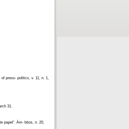
 press- politics, v. 11, n. 1,
March 31.
te papel”. Ám- bitos, n. 20,