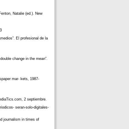
Fenton, Natalie (ed.). New
 3
medios”. El profesional de la
a double change in the mean”.
wspaper mar- kets, 1987-
 MediaTics.com, 2 septiembre.
iodicos- seran-solo-digitales-
d journalism in times of