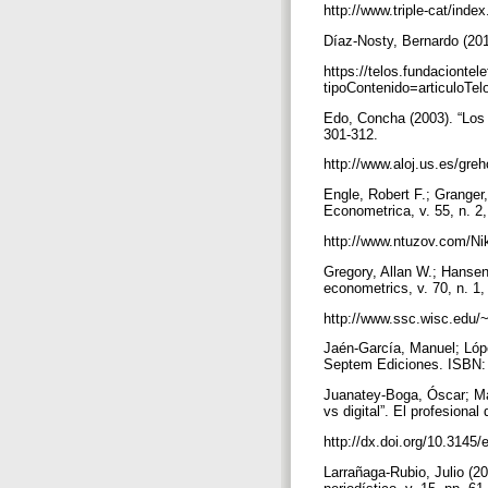
http://www.triple-cat/inde
Díaz-Nosty, Bernardo (2011
https://telos.fundaciontel
tipoContenido=articuloT
Edo, Concha (2003). “Los 
301-312.
http://www.aloj.us.es/gr
Engle, Robert F.; Granger, 
Econometrica, v. 55, n. 2
http://www.ntuzov.com/Ni
Gregory, Allan W.; Hansen,
econometrics, v. 70, n. 1
http://www.ssc.wisc.edu/
Jaén-García, Manuel; Lópe
Septem Ediciones. ISBN:
Juanatey-Boga, Óscar; Mar
vs digital”. El profesional
http://dx.doi.org/10.3145
Larrañaga-Rubio, Julio (20