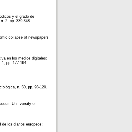
iódicos y el grado de
 n. 2, pp. 339-348.
onomic collapse of newspapers
iva en los medios digitales:
. 1, pp. 177-194.
ciológica, n. 50, pp. 93-120.
souri: Uni- versity of
l de los diarios europeos: