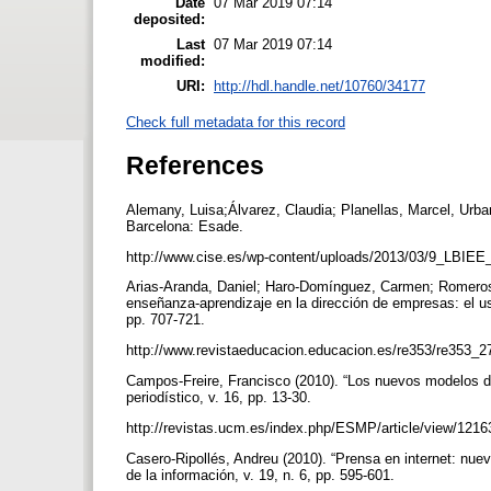
Date
07 Mar 2019 07:14
deposited:
Last
07 Mar 2019 07:14
modified:
URI:
http://hdl.handle.net/10760/34177
Check full metadata for this record
References
Alemany, Luisa;Álvarez, Claudia; Planellas, Marcel, Urba
Barcelona: Esade.
http://www.cise.es/wp-content/uploads/2013/03/9_LBIEE
Arias-Aranda, Daniel; Haro-Domínguez, Carmen; Romeros
enseñanza-aprendizaje en la dirección de empresas: el us
pp. 707-721.
http://www.revistaeducacion.educacion.es/re353/re353_2
Campos-Freire, Francisco (2010). “Los nuevos modelos d
periodístico, v. 16, pp. 13-30.
http://revistas.ucm.es/index.php/ESMP/article/view/121
Casero-Ripollés, Andreu (2010). “Prensa en internet: nue
de la información, v. 19, n. 6, pp. 595-601.