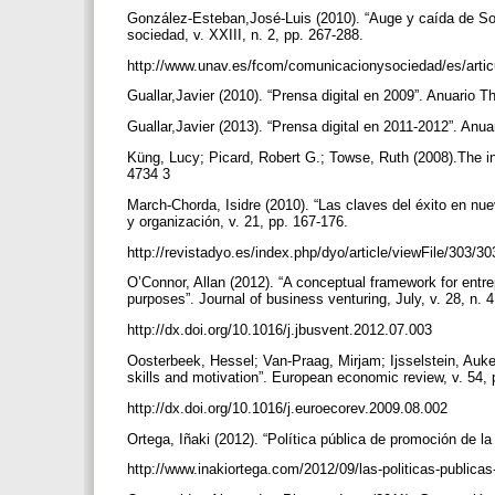
González-Esteban,José-Luis (2010). “Auge y caída de Soi
sociedad, v. XXIII, n. 2, pp. 267-288.
http://www.unav.es/fcom/comunicacionysociedad/es/arti
Guallar,Javier (2010). “Prensa digital en 2009”. Anuario T
Guallar,Javier (2013). “Prensa digital en 2011-2012”. Anu
Küng, Lucy; Picard, Robert G.; Towse, Ruth (2008).The i
4734 3
March-Chorda, Isidre (2010). “Las claves del éxito en n
y organización, v. 21, pp. 167-176.
http://revistadyo.es/index.php/dyo/article/viewFile/303/3
O’Connor, Allan (2012). “A conceptual framework for ent
purposes”. Journal of business venturing, July, v. 28, n. 
http://dx.doi.org/10.1016/j.jbusvent.2012.07.003
Oosterbeek, Hessel; Van-Praag, Mirjam; Ijsselstein, Auke
skills and motivation”. European economic review, v. 54,
http://dx.doi.org/10.1016/j.euroecorev.2009.08.002
Ortega, Iñaki (2012). “Política pública de promoción de
http://www.inakiortega.com/2012/09/las-politicas-public