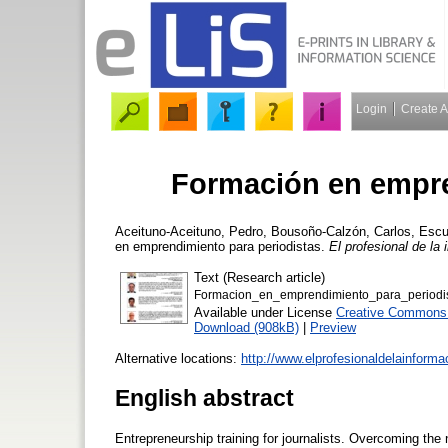
Login
Create 
Formación en empre
Aceituno-Aceituno, Pedro
,
Bousoño-Calzón, Carlos
,
Escu
en emprendimiento para periodistas.
El profesional de la
Text (Research article)
Formacion_en_emprendimiento_para_periodis
Available under License
Creative Commons 
Download (908kB)
|
Preview
Alternative locations:
http://www.elprofesionaldelainform
English abstract
Entrepreneurship training for journalists. Overcoming the