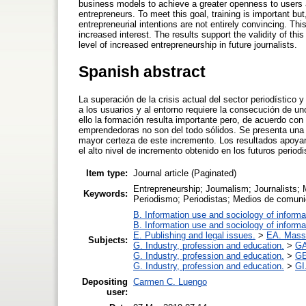
business models to achieve a greater openness to users and
entrepreneurs. To meet this goal, training is important but,
entrepreneurial intentions are not entirely convincing. Th
increased interest. The results support the validity of this
level of increased entrepreneurship in future journalists.
Spanish abstract
La superación de la crisis actual del sector periodístico
a los usuarios y al entorno requiere la consecución de u
ello la formación resulta importante pero, de acuerdo con 
emprendedoras no son del todo sólidos. Se presenta una e
mayor certeza de este incremento. Los resultados apoyan
el alto nivel de incremento obtenido en los futuros periodi
Item type:
Journal article (Paginated)
Entrepreneurship; Journalism; Journalists;
Keywords:
Periodismo; Periodistas; Medios de comuni
B. Information use and sociology of informa
B. Information use and sociology of informa
E. Publishing and legal issues.
>
EA. Mass
Subjects:
G. Industry, profession and education.
>
GA
G. Industry, profession and education.
>
GE
G. Industry, profession and education.
>
GI
Depositing
Carmen C. Luengo
user: