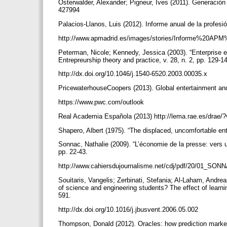
Osterwalder, Alexander; Pigneur, Ives (2011). Generaci
427994
Palacios-Llanos, Luis (2012). Informe anual de la profesi
http://www.apmadrid.es/images/stories/Informe%20AP
Peterman, Nicole; Kennedy, Jessica (2003). “Enterprise ed
Entrepreurship theory and practice, v. 28, n. 2, pp. 129-1
http://dx.doi.org/10.1046/j.1540-6520.2003.00035.x
PricewaterhouseCoopers (2013). Global entertainment a
https://www.pwc.com/outlook
Real Academia Española (2013) http://lema.rae.es/drae
Shapero, Albert (1975). “The displaced, uncomfortable en
Sonnac, Nathalie (2009). “L’économie de la presse: vers 
pp. 22-43.
http://www.cahiersdujournalisme.net/cdj/pdf/20/01_SON
Souitaris, Vangelis; Zerbinati, Stefania; Al-Laham, Andre
of science and engineering students? The effect of learnin
591.
http://dx.doi.org/10.1016/j.jbusvent.2006.05.002
Thompson, Donald (2012). Oracles: how prediction marke