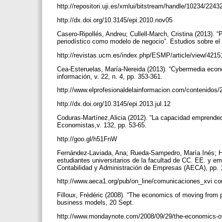
http://repositori.uji.es/xmlui/bitstream/handle/10234/2
http://dx.doi.org/10.3145/epi.2010.nov05
Casero-Ripollés, Andreu; Cullell-March, Cristina (2013). 
periodístico como modelo de negocio”. Estudios sobre el 
http://revistas.ucm.es/index.php/ESMP/article/view/421
Cea-Esteruelas, María-Nereida (2013). “Cybermedia econo
información, v. 22, n. 4, pp. 353-361.
http://www.elprofesionaldelainformacion.com/contenidos/
http://dx.doi.org/10.3145/epi.2013.jul.12
Coduras-Martínez,Alicia (2012). “La capacidad emprendedor
Economistas,v. 132, pp. 53-65.
http://goo.gl/h51FnW
Fernández-Laviada, Ana; Rueda-Sampedro, María Inés; Her
estudiantes universitarios de la facultad de CC. EE. y e
Contabilidad y Administración de Empresas (AECA), pp. 
http://www.aeca1.org/pub/on_line/comunicaciones_xvi c
Filloux, Frédéric (2008). “The economics of moving from p
business models, 20 Sept.
http://www.mondaynote.com/2008/09/29/the-economics-of-