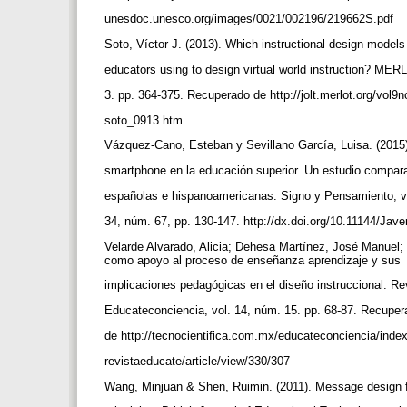
unesdoc.unesco.org/images/0021/002196/219662S.pdf
Soto, Víctor J. (2013). Which instructional design model
educators using to design virtual world instruction? MER
3. pp. 364-375. Recuperado de http://jolt.merlot.org/vol9
soto_0913.htm
Vázquez-Cano, Esteban y Sevillano García, Luisa. (2015
smartphone en la educación superior. Un estudio compara
españolas e hispanoamericanas. Signo y Pensamiento, v
34, núm. 67, pp. 130-147. http://dx.doi.org/10.11144/Ja
Velarde Alvarado, Alicia; Dehesa Martínez, José Manuel; 
como apoyo al proceso de enseñanza aprendizaje y sus
implicaciones pedagógicas en el diseño instruccional. R
Educateconciencia, vol. 14, núm. 15. pp. 68-87. Recupe
de http://tecnocientifica.com.mx/educateconciencia/inde
revistaeducate/article/view/330/307
Wang, Minjuan & Shen, Ruimin. (2011). Message design fo