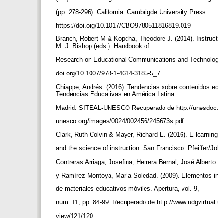
(pp. 278-296). California: Cambrigde University Press.
https://doi.org/10.1017/CBO9780511816819.019
Branch, Robert M & Kopcha, Theodore J. (2014). Instructi
M. J. Bishop (eds.). Handbook of
Research on Educational Communications and Technology 
doi.org/10.1007/978-1-4614-3185-5_7
Chiappe, Andrés. (2016). Tendencias sobre contenidos ed
Tendencias Educativas en América Latina.
Madrid: SITEAL-UNESCO Recuperado de http://unesdoc
unesco.org/images/0024/002456/245673s.pdf
Clark, Ruth Colvin & Mayer, Richard E. (2016). E-learnin
and the science of instruction. San Francisco: Pfeiffer/
Contreras Arriaga, Josefina; Herrera Bernal, José Alberto
y Ramírez Montoya, María Soledad. (2009). Elementos ins
de materiales educativos móviles. Apertura, vol. 9,
núm. 11, pp. 84-99. Recuperado de http://www.udgvirtual.
view/121/120