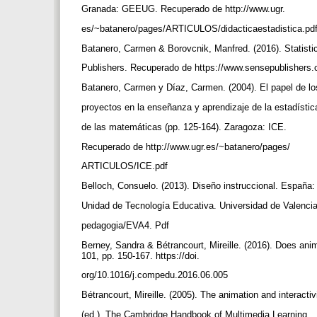
Granada: GEEUG. Recuperado de http://www.ugr.
es/~batanero/pages/ARTICULOS/didacticaestadistica.pd
Batanero, Carmen & Borovcnik, Manfred. (2016). Statisti
Publishers. Recuperado de https://www.sensepublishers.c
Batanero, Carmen y Díaz, Carmen. (2004). El papel de l
proyectos en la enseñanza y aprendizaje de la estadístic
de las matemáticas (pp. 125-164). Zaragoza: ICE.
Recuperado de http://www.ugr.es/~batanero/pages/
ARTICULOS/ICE.pdf
Belloch, Consuelo. (2013). Diseño instruccional. España
Unidad de Tecnología Educativa. Universidad de Valencia
pedagogia/EVA4. Pdf
Berney, Sandra & Bétrancourt, Mireille. (2016). Does an
101, pp. 150-167. https://doi.
org/10.1016/j.compedu.2016.06.005
Bétrancourt, Mireille. (2005). The animation and interacti
(ed.). The Cambridge Handbook of Multimedia Learning