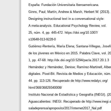
España: Fundación Universitaria Iberoamericana.
Ginns, Paul; Martín, Andrew & Marsh, Herbert W. (2013).
Designing instructional text in a conversational style:
A meta-analysis. Educational Psychology Review, vol.
25, núm. 4, pp. 445-472. https://doi.org/10.1007/
s10648-013-9228-0
Gutiérrez-Rentería, María Elena; Santana-Villegas, Josef
de los jóvenes en México en 2015. Palabra Clave, vol. 2
1, pp. 47-68. http://dx.doi.org/10.5294/pacla.2017.20.1.3
Hernández y Hernández, Denise; Ramírez-Martinell, Alber
digitales. Pixel-Bit. Revista de Medios y Educación, núm
44. pp. 113-126. Recuperado de http://www.redalyc.org/
html/368/36829340008/
Instituto Nacional de Estadística y Geografía (INEGI). (2
Aguascalientes: INEGI. Recuperado de http://www.inegi.
saladeprensa/aproposito/2017/internet2017_Nal.pdf