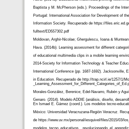
Baptista y M. McPherson (eds.). Proceedings of the Inter
Portugal: International Association for Development of th
Information Society. Recuperado de https://files.eric.ed.
fulltext/ED557302.pdf
Moldovan, Arghir-Nicolae; Ghergulescu, Ioana & Muntean
Hava. (2014b). Learning assessment for different catego
of educational multimedia clips in a mobile learning en
2014-Society for Information Technology & Teacher Educ
International Conference (pp. 1687-1692). Jacksonville,
in Education. Recuperado de http://trap.ncirl.ie/1257/1/
_Learning_Assessment_for_Different_Categories_of_Ed.
Morales-González, Berenice; Edel-Navarro, Rubén y Aguir
Genaro. (2014). Modelo ADDIE (análisis, diseño, desarrol
En Ismael E. Gámez (coord.). Los modelos tecno-educativ
México: Universidad Veracruzana-Región Veracruz. Rec
de https://www.uv.mx/personal/iesquivel/files/2015/03/lo
modelos_tecno_educativos__revolucionando_el_aprendiz