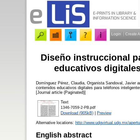
Login
Create 
Diseño instruccional p
educativos digitales
Domínguez Pérez, Claudia
,
Organista Sandoval, Javier
a
contenidos educativos digitales para teléfonos inteligent
[Journal article (Paginated)]
Text
1346-7059-2-PB.pdf
Download (905kB)
|
Preview
Alternative locations:
http://www.udgvirtual.udg.mx/apertu
English abstract