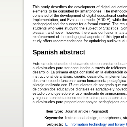
This study describes the development of digital education
elements to be consulted by smartphones. The methodol
consisted of the development of digital educational conte
Implementation, and Evaluation model (ADDIE), while the
pedagogical tool for support for a formal course. The resu
students who were studying the subject of Statistics. Som
pleasant and novel; however, there was confusion in a sta
reinforcement of the pedagogical aspects of this type of
study offers recommendations for optimizing audiovisual 
Spanish abstract
Este estudio describe el desarrollo de contenidos educat
audiovisuales para ser consultados a través de teléfonos
desarrollo. La primera etapa consistió en la elaboración 
instruccional de análisis, diseño, desarrollo, implementa
desarrollo puede funcionar como herramienta pedagógica 
pilotaje realizado con 17 estudiantes de posgrado que cu
de contenidos educativos digitales es agradable y noved
estudio concluye sobre el uso moderado de animaciones, 
y algunas consideraciones contextuales para la consulta
audiovisuales para proporcionar apoyos pedagógicos en c
Item type:
Journal article (Paginated)
Keywords:
Instructional design, smartphones, sta
Subjects:
L. Information technology and library