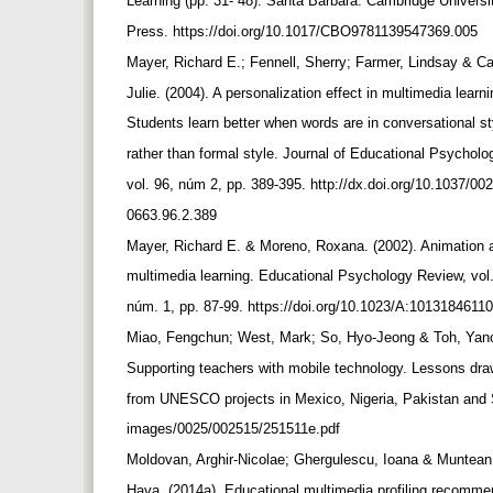
Learning (pp. 31- 48). Santa Barbara: Cambridge Univers
Press. https://doi.org/10.1017/CBO9781139547369.005
Mayer, Richard E.; Fennell, Sherry; Farmer, Lindsay & C
Julie. (2004). A personalization effect in multimedia learn
Students learn better when words are in conversational s
rather than formal style. Journal of Educational Psycholo
vol. 96, núm 2, pp. 389-395. http://dx.doi.org/10.1037/00
0663.96.2.389
Mayer, Richard E. & Moreno, Roxana. (2002). Animation 
multimedia learning. Educational Psychology Review, vol
núm. 1, pp. 87-99. https://doi.org/10.1023/A:1013184611
Miao, Fengchun; West, Mark; So, Hyo-Jeong & Toh, Yanc
Supporting teachers with mobile technology. Lessons dr
from UNESCO projects in Mexico, Nigeria, Pakistan and 
images/0025/002515/251511e.pdf
Moldovan, Arghir-Nicolae; Ghergulescu, Ioana & Muntean
Hava. (2014a). Educational multimedia profiling recomme