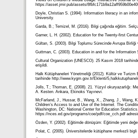
https://asset.jmir.pub/assets/8fbfc171b9a12aff959b00e40
Doyle, Christian S. (1994). Information literacy in an in
University.
Garda, B.; Temizel, M. (2016). Bilgi çağında eğitim. Selç
Garner, L. H. (2002). Education for the Twenty-first Cen
Gültan, S. (2003). Bilgi Toplumu Sürecinde Avrupa Birliğ
Guttman, C. (2003). Education in and for the Information 
Cultural Organization (UNESCO). 25 Kasım 2018 tarihind
erişildi.
Halk Kütüphaneleri Yönetmeliği (2012). Kültür ve Turiz
tarihinde http://www.kygm.gov.tr/Eklenti/5,halkkutuphanel
Jolls, T.; Thoman, E. (2008). 21. Yüzyıl okuryazarlığı: Me
A. Kesten. Ankara, Ekinoks Yayınevi.
McFarland, J., Hussar, B., Wang, X., Zhang, J., Wang, K.,
Children’s Access to and Use of the Internet. The Condi
Washington, DC: National Center for Education Statistics
https://nces.ed.gov/programs/coe/pdf/coe_cch.pdf adresin
Özden, Y. (2002). Eğitimde dönüşüm: Eğitimde yeni değer
Polat, C. (2005). Üniversitelerde kütüphane merkezli bigli