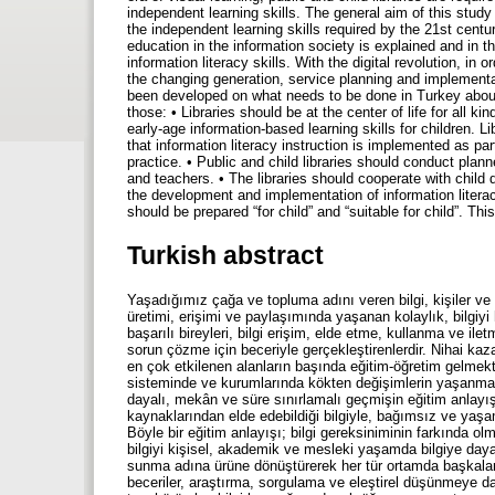
independent learning skills. The general aim of this study 
the independent learning skills required by the 21st centu
education in the information society is explained and in t
information literacy skills. With the digital revolution, in
the changing generation, service planning and implementat
been developed on what needs to be done in Turkey about f
those: • Libraries should be at the center of life for all ki
early-age information-based learning skills for children. L
that information literacy instruction is implemented as par
practice. • Public and child libraries should conduct plan
and teachers. • The libraries should cooperate with chil
the development and implementation of information literac
should be prepared “for child” and “suitable for child”. Thi
Turkish abstract
Yaşadığımız çağa ve topluma adını veren bilgi, kişiler ve t
üretimi, erişimi ve paylaşımında yaşanan kolaylık, bilg
başarılı bireyleri, bilgi erişim, elde etme, kullanma ve 
sorun çözme için beceriyle gerçekleştirenlerdir. Nihai kaz
en çok etkilenen alanların başında eğitim-öğretim gelmekte
sisteminde ve kurumlarında kökten değişimlerin yaşanma
dayalı, mekân ve süre sınırlamalı geçmişin eğitim anlayışı,
kaynaklarından elde edebildiği bilgiyle, bağımsız ve yaşa
Böyle bir eğitim anlayışı; bilgi gereksiniminin farkında o
bilgiyi kişisel, akademik ve mesleki yaşamda bilgiye daya
sunma adına ürüne dönüştürerek her tür ortamda başkalarıyl
beceriler, araştırma, sorgulama ve eleştirel düşünmeye day