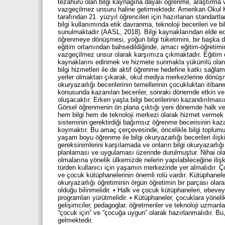
tezahürü olan bilgi kaynağına dayalı öğrenme, araştırm
vazgeçilmez unsuru haline getirmektedir. Amerikan Okul 
tarafından 21. yüzyıl öğrencileri için hazırlanan standar
bilgi kullanımında etik davranma, teknoloji becerileri ve b
sunulmaktadır (AASL, 2018). Bilgi kaynaklarından elde edil
öğrenmeye dönüşmesi, yoğun bilgi tüketimini, bir başka deyi
eğitim ortamından bahsedildiğinde, amacı eğitim-öğretimin
vazgeçilmez unsur olarak karşımıza çıkmaktadır. Eğitim ö
kaynaklarını edinmek ve hizmete sunmakla yükümlü olan
bilgi hizmetleri ile de aktif öğrenme hedefine katkı sağla
yerler olmaktan çıkarak, okul medya merkezlerine dönüşmüşt
okuryazarlığı becerilerinin temellerinin çocukluktan itibar
konusunda kazanılan beceriler, sonraki dönemde etkin ve
oluşacaktır. Erken yaşta bilgi becerilerinin kazandırılma
Görsel öğrenmenin ön plana çıktığı yeni dönemde halk v
hem bilgi hem de teknoloji merkezi olarak hizmet vermek
sisteminin gerektirdiği bağımsız öğrenme becerisinin kaz
koymaktır. Bu amaç çerçevesinde, öncelikle bilgi toplu
yaşam boyu öğrenme ile bilgi okuryazarlığı becerileri ilişkisi
gereksinimlerini karşılamada ve onların bilgi okuryazarlığ
planlaması ve uygulaması üzerinde durulmuştur. Nihai olara
olmalarına yönelik ülkemizde nelerin yapılabileceğine ilişki
türden kullanıcı için yaşamın merkezinde yer almalıdır. Ç
ve çocuk kütüphanelerinin önemli rolü vardır. Kütüphanele
okuryazarlığı öğretiminin örgün öğretimin bir parçası o
olduğu bilinmelidir. • Halk ve çocuk kütüphaneleri, ebeveynl
programları yürütmelidir. • Kütüphaneler, çocuklara yöneli
gelişimciler, pedagoglar, öğretmenler ve teknoloji uzmanlarıy
“çocuk için” ve “çocuğa uygun” olarak hazırlanmalıdır. Bu, 
gelmektedir.