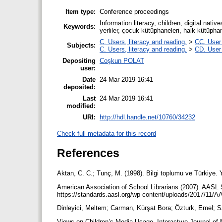
Item type:
Conference proceedings
Information literacy, children, digital natives
Keywords:
yerliler, çocuk kütüphaneleri, halk kütüphan
C. Users, literacy and reading.
>
CC. User 
Subjects:
C. Users, literacy and reading.
>
CD. User 
Depositing
Coşkun POLAT
user:
Date
24 Mar 2019 16:41
deposited:
Last
24 Mar 2019 16:41
modified:
URI:
http://hdl.handle.net/10760/34232
Check full metadata for this record
References
Aktan, C. C.; Tunç, M. (1998). Bilgi toplumu ve Türkiye.
American Association of School Librarians (2007). AASL 
https://standards.aasl.org/wp-content/uploads/2017/11/A
Dinleyici, Meltem; Carman, Kürşat Bora; Özturk, Emel; S
Views on Children’s Media Usage. Interactıve Journal of