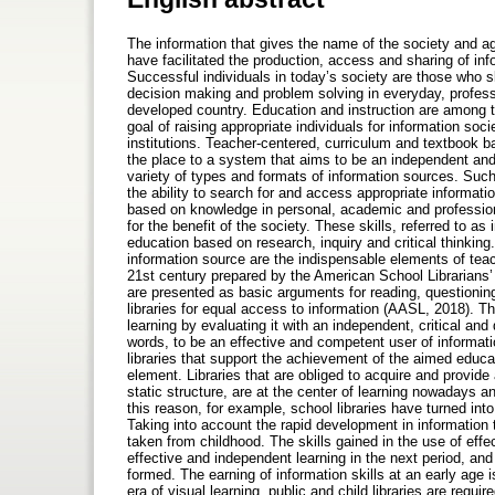
The information that gives the name of the society and age 
have facilitated the production, access and sharing of i
Successful individuals in today’s society are those who sk
decision making and problem solving in everyday, professi
developed country. Education and instruction are among 
goal of raising appropriate individuals for information so
institutions. Teacher-centered, curriculum and textbook b
the place to a system that aims to be an independent and 
variety of types and formats of information sources. Suc
the ability to search for and access appropriate informati
based on knowledge in personal, academic and professional
for the benefit of the society. These skills, referred to a
education based on research, inquiry and critical thinking.
information source are the indispensable elements of teach
21st century prepared by the American School Librarians’ 
are presented as basic arguments for reading, questioning
libraries for equal access to information (AASL, 2018). T
learning by evaluating it with an independent, critical an
words, to be an effective and competent user of informat
libraries that support the achievement of the aimed educa
element. Libraries that are obliged to acquire and provide
static structure, are at the center of learning nowadays a
this reason, for example, school libraries have turned int
Taking into account the rapid development in information te
taken from childhood. The skills gained in the use of effe
effective and independent learning in the next period, and
formed. The earning of information skills at an early age i
era of visual learning, public and child libraries are requ