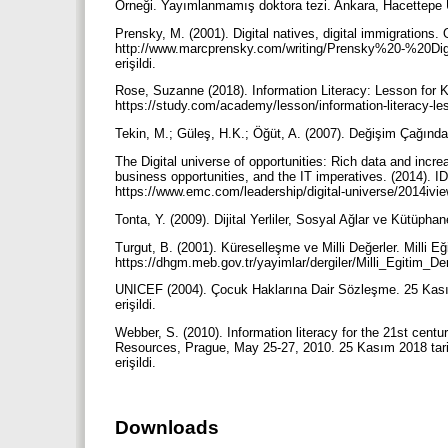
Örneği. Yayımlanmamış doktora tezi. Ankara, Hacettepe Ü
Prensky, M. (2001). Digital natives, digital immigrations.
http://www.marcprensky.com/writing/Prensky%20-%20Di
erişildi.
Rose, Suzanne (2018). Information Literacy: Lesson for 
https://study.com/academy/lesson/information-literacy-les
Tekin, M.; Güleş, H.K.; Öğüt, A. (2007). Değişim Çağında
The Digital universe of opportunities: Rich data and incr
business opportunities, and the IT imperatives. (2014). ID
https://www.emc.com/leadership/digital-universe/2014ivi
Tonta, Y. (2009). Dijital Yerliler, Sosyal Ağlar ve Kütüpha
Turgut, B. (2001). Küreselleşme ve Milli Değerler. Milli E
https://dhgm.meb.gov.tr/yayimlar/dergiler/Milli_Egitim_De
UNICEF (2004). Çocuk Haklarına Dair Sözleşme. 25 Kasım 
erişildi.
Webber, S. (2010). Information literacy for the 21st cen
Resources, Prague, May 25-27, 2010. 25 Kasım 2018 tarih
erişildi.
Downloads