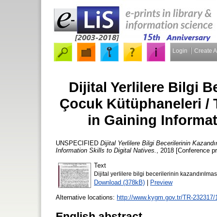
Login
Create 
Dijital Yerlilere Bilgi
Çocuk Kütüphaneleri / T
in Gaining Informati
UNSPECIFIED
Dijital Yerlilere Bilgi Becerilerinin Kazan
Information Skills to Digital Natives.
, 2018 [Conference p
Text
Dijital yerlilere bilgi becerilerinin kazandırılma
Download (378kB)
|
Preview
Alternative locations:
http://www.kygm.gov.tr/TR-232317/1
English abstract