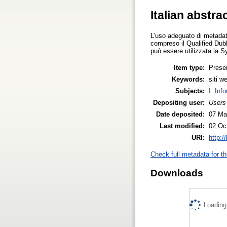
Italian abstra
L'uso adeguato di metadati
compreso il Qualified Dubli
può essere utilizzata la S
Item type:
Prese
Keywords:
siti w
Subjects:
I. Inf
Depositing user:
Users
Date deposited:
07 Ma
Last modified:
02 Oc
URI:
http:/
Check full metadata for th
Downloads
Loading.