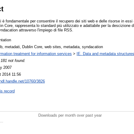
ct
 è fondamentale per consentire il recupero dei siti web e delle risorse in essi 
n Core, rappresenta lo standard più utilizzato e adattabile per la descizione di
yndacation attraverso l'impiego di file RSS.
ntation
eb, metadati, Dublin Core, web sites, metadata, syndacation
ormation treatment for information services
>
IE. Data and metadata structures
 181 not found.
y 2007
t 2014 11:56
/hdl.handle.net/10760/3826
is record
Downloads per month over past year
..