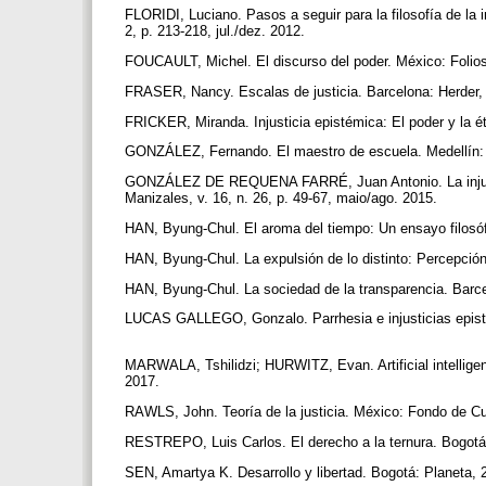
FLORIDI, Luciano. Pasos a seguir para la filosofía de la i
2, p. 213-218, jul./dez. 2012.
FOUCAULT, Michel. El discurso del poder. México: Folio
FRASER, Nancy. Escalas de justicia. Barcelona: Herder,
FRICKER, Miranda. Injusticia epistémica: El poder y la é
GONZÁLEZ, Fernando. El maestro de escuela. Medellín: F
GONZÁLEZ DE REQUENA FARRÉ, Juan Antonio. La injustica 
Manizales, v. 16, n. 26, p. 49-67, maio/ago. 2015.
HAN, Byung-Chul. El aroma del tiempo: Un ensayo filosóf
HAN, Byung-Chul. La expulsión de lo distinto: Percepció
HAN, Byung-Chul. La sociedad de la transparencia. Barc
LUCAS GALLEGO, Gonzalo. Parrhesia e injusticias epistém
MARWALA, Tshilidzi; HURWITZ, Evan. Artificial intellige
2017.
RAWLS, John. Teoría de la justicia. México: Fondo de C
RESTREPO, Luis Carlos. El derecho a la ternura. Bogotá
SEN, Amartya K. Desarrollo y libertad. Bogotá: Planeta,