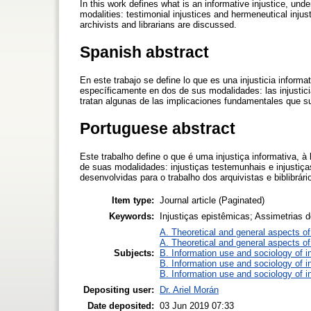
In this work defines what is an informative injustice, under
modalities: testimonial injustices and hermeneutical injust
archivists and librarians are discussed.
Spanish abstract
En este trabajo se define lo que es una injusticia informat
específicamente en dos de sus modalidades: las injustici
tratan algunas de las implicaciones fundamentales que sur
Portuguese abstract
Este trabalho define o que é uma injustiça informativa, 
de suas modalidades: injustiças testemunhais e injusti
desenvolvidas para o trabalho dos arquivistas e biblibrári
Item type:
Journal article (Paginated)
Keywords:
Injustiças epistêmicas; Assimetrias 
A. Theoretical and general aspects of 
A. Theoretical and general aspects of 
Subjects:
B. Information use and sociology of i
B. Information use and sociology of i
B. Information use and sociology of i
Depositing user:
Dr. Ariel Morán
Date deposited:
03 Jun 2019 07:33