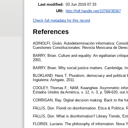
Last modified:
03 Jun 2019 07:33
URI:
http://hdl.handle.net/10760/38367
Check full metadata for this record
References
ADINOLFI, Giulio. Autodeterminación informativa: Consid
Cuestiones Constitucionales: Revista Mexicana de Derecho
BARRY, Brian. Culture and equality: An egalitarian critiq
2001.
BARRY, Brian. Why social justice matters. Cambridge, Ing
BLOKLAND, Hans T. Pluralism, democracy and political kn
Inglaterra: Ashgate, 2011.
COOLEY, Thomas F.; NAM, Kwanghee. Asymmetric informat
Estados Unidos da América, v. 12, n. 3, p. 599-620, out.
CORRIGAN, Ray. Digital decision making: Back to the fut
FALLIS, Don. Floridi on disinformation. Etica & Politica: Ri
FALLIS, Don. What is disinformation? Library Trends, Est
FLORIDI, Luciano. The philosophy of information. Nova Y